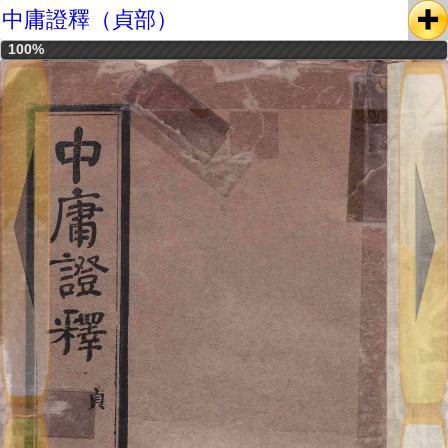
中庸證釋（貞部）
100%