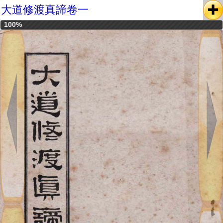
大道修渡真諦卷一
100%