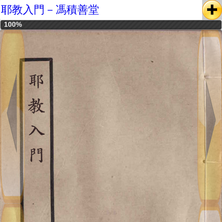
耶教入門－馮積善堂
100%