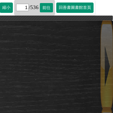
/536
縮小
回善書圖書館首頁
前往