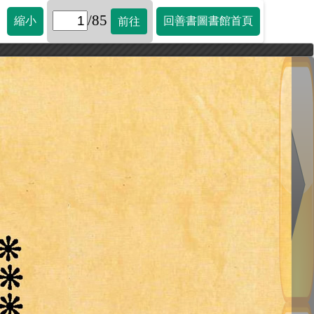
/85
縮小
回善書圖書館首頁
前往