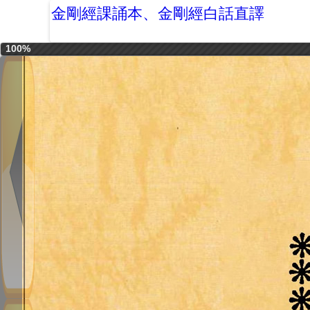
金剛經課誦本、金剛經白話直譯
100%