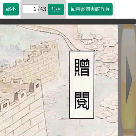
/43
縮小
回善書圖書館首頁
前往