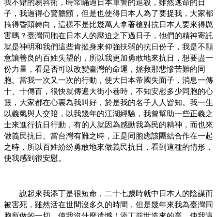
我不錯的易容術，時常瞞過日本軍警的追殺，雖然逃命的日
子，我過得心驚膽顫，但是也使得日本人為了要捉我，大家都
搞得昏頭轉向，這樣不是比幾萬人拿著槍對抗日本人要來得厲
害嗎？臺灣同胞在日本人的壓迫之下過日子，他們的精神寄託
就是神明和我們這些肯挺身來仰強扶弱的抗日份子，我是不願
意讓善良的百姓失望的，所以我更加勇敢地來抗日，想要盡一
份力量，看是否可以改變臺灣的命運，拯救那悲慘苦難的同
胞。當我一次又一次的行動，使大日本帝國失面子，消息一傳
十、十傳百，很快就傳遍大街小巷時，不知安慰多少同胞的心
靈，大家都在心裏為我叫好，於是我的名子人人皆知。我一生
以義氣與人交陪，以我幾年的江湖經驗，我曾幫助一些正義之
士來進行抗日行動，有的人就因為感動我為民的精神，而也來
做義民抗日。當台灣有難之時，正是同胞應該團結合作在一起
之時，所以百姓紛紛勇敢地來做義民抗日，看到這種的情形，
使我感到很安慰。
說起來我添丁是很短命，二十七歲時就中日本人的陰謀而
被害死，雖然活在世間沒多久的時間，但是幾年來我為臺灣同
胞所做的一切，使我沒什麼遺憾！添丁前世造來的業，使我這