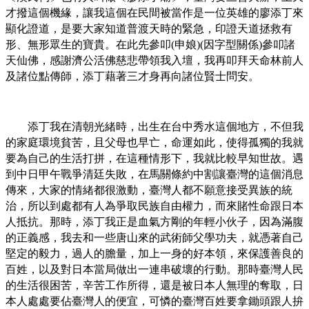
才撥這個機緣，讓我這個在民間被當作是一位英雄的廖添丁來
顯化證道，是要大家知道普渡天時的緊急，印證天道拯救有
形、無形眾生的寶貴。在此先參叩
申娘
因字型關係
參叩諸
(
)(
)
天仙佛，感謝濟公活佛慈悲帶領我入壇，我再叩拜天命林前人
及諸位點傳師，添丁藉著三才身再向諸位賢士問安。
添丁我在清朝光緒時，出生在台中秀水這個地方，不但我
的家庭環境貧苦，且父母也早亡，命運如此，使得孤獨的我就
要為自己的生活打拼，在這種情形下，我就比較早知世故。遇
到中日甲午戰爭清廷失敗，在馬關條約中割讓臺灣的這個消息
傳來，大家的情緒都很激動，臺灣人都不願意接受異族的統
治，所以到處都有人為爭取民族自由權力，而來賭性命跟日本
人抵抗。那時，添丁我正是血氣方剛的年輕小伙子，因為滿腹
的正義感，我去和一些唐山來的武術師父學功夫，就憑著自己
堅定的毅力，過人的膽量，加上一身的好本領，來保護善良的
百姓，以及對日本當局做出一連串破壞的行動。那時臺灣人民
的生活很困苦，辛苦工作所得，還是被日本人無理的奪取，日
本人處處要佔臺灣人的便宜，可憐的臺灣百姓要拿鋤頭跟人拚