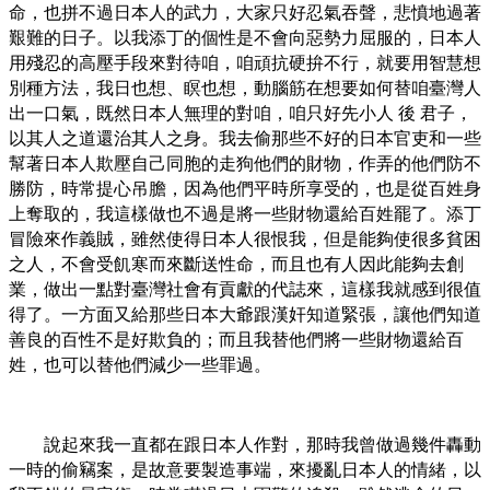
命，也拼不過日本人的武力，大家只好忍氣吞聲，悲憤地過著
艱難的日子。以我添丁的個性是不會向惡勢力屈服的，日本人
用殘忍的高壓手段來對待咱，咱頑抗硬拚不行，就要用智慧想
別種方法，我日也想、瞑也想，動腦筋在想要如何替咱臺灣人
出一口氣，既然日本人無理的對咱，咱只好先小人
後
君子，
以其人之道還治其人之身。我去偷那些不好的日本官吏和一些
幫著日本人欺壓自己同胞的走狗他們的財物，作弄的他們防不
勝防，時常提心吊膽，因為他們平時所享受的，也是從百姓身
上奪取的，我這樣做也不過是將一些財物還給百姓罷了。添丁
冒險來作義賊，雖然使得日本人很恨我，但是能夠使很多貧困
之人，不會受飢寒而來斷送性命，而且也有人因此能夠去創
業，做出一點對臺灣社會有貢獻的代誌來，這樣我就感到很值
得了。一方面又給那些日本大爺跟漢奸知道緊張，讓他們知道
善良的百性不是好欺負的；而且我替他們將一些財物還給百
姓，也可以替他們減少一些罪過。
說起來我一直都在跟日本人作對，那時我曾做過幾件轟動
一時的偷竊案，是故意要製造事端，來擾亂日本人的情緒，以