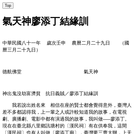
Top
氣天神廖添丁結緣訓
中華民國八十一年
歲次壬申
農曆二月二十九日 （國
曆三月二十九日）
德航佛堂 氣天神
神出鬼沒劫富濟貧 抗日義賊／廖添丁結緣訓
我若說出姓名來 相信在座的賢士都會覺得意外，臺灣人
差不多都認得我，上一輩之人或許較知道我的故事，在電視
劇、廣播劇、電影中都有演過我的故事，我叫做
廖添丁。
-----
現在在臺北縣八里鄉訊塘村的〔漢民祠〕有在供奉我，這間
〔漢民祠〕也有人叫做〔廖添丁廟〕，臺灣要三曹大辦，上天