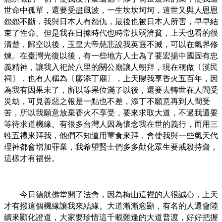
世命中孤單，還要受盡風波，一生坎坎坷坷，這世又與人恩恩
怨怨不斷，我與日本人有怨仇，最後也被日本人所害，早早結
束了性命。但是我在日據時代也時常扶弱濟貧，上天也看的很
清楚，歸空以後，玉皇大帝慈悲說我英靈不滅，可以在氣界修
煉。在臺灣光復以後，有一些地方人士為了要宏揚中國固有忠
義精神，讓我入祀於八里的關公廟讓人朝拜，現在稱做〔漢民
祠〕，也有人稱為〔廖添丁廟〕，上天賜我享香火五百年，因
為我有因果未了，所以等果位滿了以後，還要去轉世在人間受
災劫，可見善惡之報是一點也不差，添丁不願意再到人間受
苦，所以我願意放棄香火不享受，要來求取大道，不過我還要
等待求道機緣。有很多台灣人因為懷念我在世的義行，而用三
牲五禮來拜我，他們不知道用葷食來拜，會使我與一些氣天代
理神都會增加罪業，我希望賢士們多多勸化眾生要戒殺持齋，
這樣才有福份。
今日德航佛堂開了法會，因為梅山這裡的人很誠心，上天
才有撥這個機緣讓我來結緣。大道漸漸愈顯，有名的人還會陸
續來顯化證道，大家要珍惜這千載難逢的大道普渡，好好把握