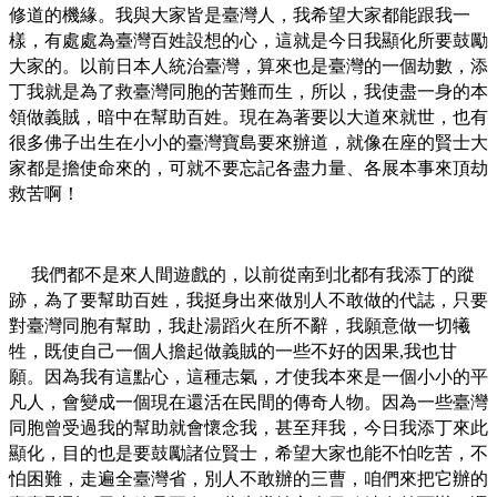
修道的機緣。我與大家皆是臺灣人，我希望大家都能跟我一
樣，有處處為臺灣百姓設想的心，這就是今日我顯化所要鼓勵
大家的。以前日本人統治臺灣，算來也是臺灣的一個劫數，添
丁我就是為了救臺灣同胞的苦難而生，所以，我使盡一身的本
領做義賊，暗中在幫助百姓。現在為著要以大道來就世，也有
很多佛子出生在小小的臺灣寶島要來辦道，就像在座的賢士大
家都是擔使命來的，可就不要忘記各盡力量、各展本事來頂劫
救苦啊！
我們都不是來人間遊戲的，以前從南到北都有我添丁的蹤
跡，為了要幫助百姓，我挺身出來做別人不敢做的代誌，只要
對臺灣同胞有幫助，我赴湯蹈火在所不辭，我願意做一切犧
牲，既使自己一個人擔起做義賊的一些不好的因果
我也甘
,
願。因為我有這點心，這種志氣，才使我本來是一個小小的平
凡人，會變成一個現在還活在民間的傳奇人物。因為一些臺灣
同胞曾受過我的幫助就會懷念我，甚至拜我，今日我添丁來此
顯化，目的也是要鼓勵諸位賢士，希望大家也能不怕吃苦，不
怕困難，走遍全臺灣省，別人不敢辦的三曹，咱們來把它辦的