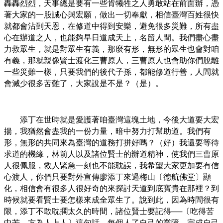
轟轟烈烈，天事總是要有一些肯犧牲之人勇敢站在前面辦，憑
著大家的一股誠心與宏願，做出一切奉獻，相信臺灣百姓很快
就都會沾到天恩，在修道中得到安樂，避免很多災難，所有盡
心在辦道之人，也能夠早日道成天上，名留人間。我們盡心盡
力救眾生，就是對眾生有義，那麼有形，無形的眾生也會對咱
有義，那就親像賢士渡化三曹原人，三曹原人也會助你們脫離
一些災難一樣，只要我們的後代子孫，都能修道行善，人間就
會減少很多苦難了，大家說是不是？（是）。
添丁在世時就是愛護著咱臺灣這塊土地，今後大道要大宏
揚，我猶然會盡我的一份力量，暗中努力打幫助道。我們有
形，無形的共同來為臺灣的道務打拼好嗎？（好）我還要等待
求道的機緣，林前人以及諸位賢士的辦道精神，使我們三曹原
人很佩服，救人緊急一刻也不能耽誤，我希望大家更加要有信
心渡人，你們只要對外宣傳廖添丁來過梅山〔德航佛堂〕顯
化，相信會有很多人很好奇的來探討天道到底寶貴在那裡？到
時候就要看賢士要怎樣來成全眾生了。說到此，因為時間很有
限，添丁不敢耽擱太久的時間，諸位賢士要記得──〔吃得苦
中苦，方為人上人〕這句話，每個人了自己的業障，完成自己