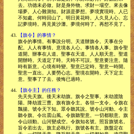
去。功德未必做。財是身外物。求財一場空。來去像
場夢。人心難測知。財源是夢想。夢境實現時。人已
不知處。何時回山了。明日黃花時。人久見人心。忘
記夢境時。再見黃沙灘。夢境何時了。再想不見了。
【旗令】的事情？
旗令的事情。有事說分明。天道辦旗令。天事在分
配。人人有事情。意境各人心。事情各人事。旗令聖
道開。辦事在人道。聖事在天道。人人順天意。聖道
開辦時。天道定了時。天時不可誤。聖意要注意。隨
時有新意。心境有時變。聖意已定時。聖意一時開。
聖意一直出。人要勞心志。聖境在開時。天下定主
意。聖事了了去。後悔已過時。
【旗令主】的任務？
先天先天旗。後天末劫旗。旗令之聖事。末劫渡陰
陽。降劫渡三曹。旗有旗令主。各領一支令。令旗在
飄揚。號令天下知。眾令聽其說。號令山河動。令主
聽令旗。令出震山風。令旗聽聖意。一切都順意。旗
令山頭動。山河變成空。令旗知名號。照旨旗號名。
旨令若出去。旗主必執行。旗號各有主。旗盤定在