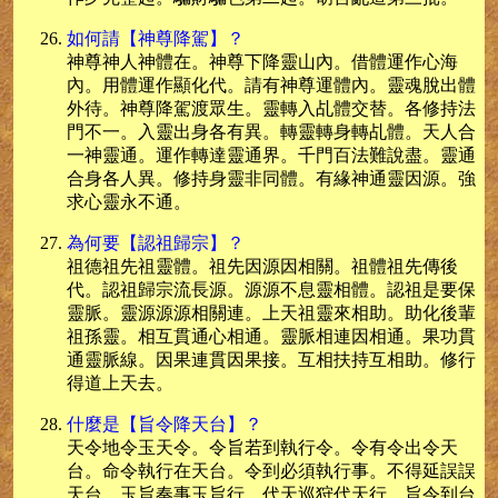
如何請【神尊降駕】？
神尊神人神體在。神尊下降靈山內。借體運作心海
內。用體運作顯化代。請有神尊運體內。靈魂脫出體
外待。神尊降駕渡眾生。靈轉入乩體交替。各修持法
門不一。入靈出身各有異。轉靈轉身轉乩體。天人合
一神靈通。運作轉達靈通界。千門百法難說盡。靈通
合身各人異。修持身靈非同體。有緣神通靈因源。強
求心靈永不通。
為何要【認祖歸宗】？
祖德祖先祖靈體。祖先因源因相關。祖體祖先傳後
代。認祖歸宗流長源。源源不息靈相體。認祖是要保
靈脈。靈源源源相關連。上天祖靈來相助。助化後輩
祖孫靈。相互貫通心相通。靈脈相連因相通。果功貫
通靈脈線。因果連貫因果接。互相扶持互相助。修行
得道上天去。
什麼是【旨令降天台】？
天令地令玉天令。令旨若到執行令。令有令出令天
台。命令執行在天台。令到必須執行事。不得延誤誤
天台。玉旨奏事玉旨行。代天巡狩代天行。旨令到台