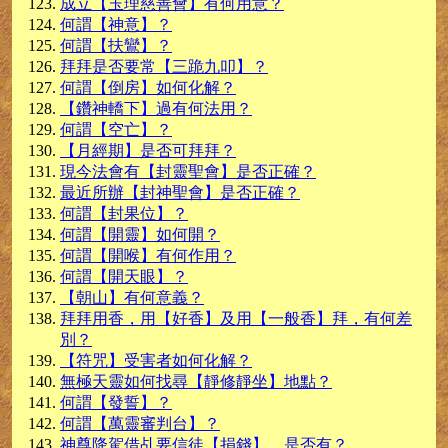
成立【玉理慈善會】有何用意？
何謂【神意】？
何謂【扶鸞】？
拜拜是否要常【三跪九叩】？
何謂【倒房】如何化解？
【鑽神轎下】過有何法用？
何謂【空亡】？
【月經期】是否可拜拜？
現今法會有【封靈聖會】是否正確？
最近所辦【封神聖會】是否正確？
何謂【封果位】？
何謂【開靈】如何開？
何謂【開喉】有何作用？
何謂【開天眼】？
【朝山】有何意義？
拜拜用香，用【好香】及用【一般香】拜，有何差
別？
【符咒】受害者如何化解？
無極天靈如何找尋【靜修靜坐】地點？
何謂【發誓】？
何謂【萬靈審判台】？
神尊降駕借乩要信徒【捐錢】，是否有？