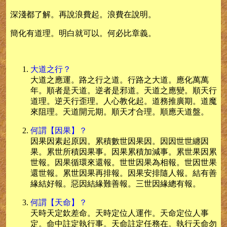
深淺都了解。再說浪費起。浪費在說明。
簡化有道理。明白就可以。何必比章義。
大道之行？
大道之應運。路之行之道。行路之大道。應化萬萬
年。順者是天道。逆者是邪道。天道之應變。順天行
道理。逆天行歪理。人心教化起。道務推廣期。道魔
來阻理。天道開元期。順天才合理。順應天道盤。
何謂【因果】？
因果因素起原因。累積數世因果因。因因世世纏因
果。累世所積因果事。因果累積加減事。累世果因累
世報。因果循環來還報。世世因果為相報。世因世果
還世報。累世因果再排報。因果安排隨人報。結有善
緣結好報。惡因結緣難善報。三世因緣總有報。
何謂【天命】？
天時天定欽差命。天時定位人運作。天命定位人事
定。命中註定執行事。天命註定任務在。執行天命勿