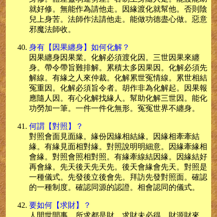
就好修。無能作為請他走。因緣渡化就幫他。否則陰
兒上身苦。法師作法請他走。能做功德盡心做。惡意
邪魔法師收。
身有【因果纏身】如何化解？
因果纏身因果業。化解必須渡化因。三世因果來纏
身。帶令帶旨難排解。累積太多因果因。化解必須先
解線。有緣之人來仲裁。化解累世冤情線。累世相結
冤重因。化解必須旨令者。胡作非為化解起。因果報
應隨人因。有心化解找緣人。幫助化解三世因。能化
功勞加一筆。一件一件化無形。冤冤世界不纏身。
何謂【對照】？
對照會面見面緣。緣份因緣相結緣。因緣相牽牽結
緣。有緣見面相對緣。對照說明明細意。因緣牽緣相
會緣。對照會照相對照。有緣牽線結因緣。因緣結好
再會緣。先天後天先天先。後天會緣會先天。對照是
一種儀式。先發後立後會先。拜訪先發對照面。確認
的一種制度。確認同源的認證。相會認同的儀式。
要如何【求財】？
人間世間事。所求都是財。求財未必得。財源財來