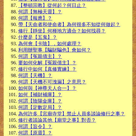
【整頓宗教】從何起？何日止？
何謂【無極天靈】？
何謂【報應】？
帶【天命者和使命者】為何很多不知從何做起？
修行【靜坐】何種地方適合？如何找尋？
什麼是【五鬼】？
為何會【卡陰】，如何處理？
利用辦聖事【騙財騙色】會如何？
何謂【冤親債主】？
要如何化解【冤親債主】？
修行中如何【真修實練】？
何謂【天機】？
何謂【天機不可洩漏】之意思？
如何與【神尊天人合一】？
如何【補財補庫】？
何謂【陰陽金庫】？
何謂【定數定局】？
為何許多【宮廟寺堂】禁止人員多談論修行之事？
修行者談論其他【廟堂之事】對否？
何謂【旨令】？
何謂【原靈】？