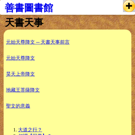
善書圖書館
天書天事
元始天尊降文 ─ 天書天事前言
元始天尊降文
昊天上帝降文
地藏王菩薩降文
聖文的意義
大道之行？