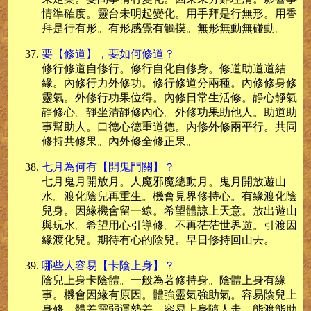
情準確度。靈台未明起變化。用手拜是行無形。用香
拜是行有形。有形感覺有觸摸。無形無動無碰動。
要【修道】，要如何修道？
修行修道自修行。修行自化自修身。修道助道道結
緣。內修行力外修功。修行修道分兩種。內修修身修
靈氣。外修行功果位得。內修日常生活修。靜心靜氣
靜修心。靜坐清靜修內心。外修功果助他人。助道助
事幫助人。口德心德重道德。內修外修兩平行。共同
修持共修果。內外修全修正果。
七月為何有【開鬼門關】？
七月鬼月開放月。人魔邪魔總動月。鬼月開放遊山
水。渡化陰兒再重生。機會見界修持心。有緣渡化陰
兒身。因緣機會留一線。希望體諒上天意。放出遊山
與玩水。希望用心引導修。不再茫茫世界遊。引渡因
緣渡化兒。期待有心的陰兒。早日修持回山去。
哪些人容易【卡陰上身】？
陰兒上身卡陰體。一般為著修持身。陰體上身有緣
事。機會因緣有原因。體強靈氣強助氣。容易陰兒上
身修。體差靈弱運勢差。容易上身隨人走。能渡能助