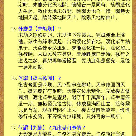
定時。未能分化天地開。陰陽合一是同時。陰陽造化
人生起。教化天地未分開。陰陽天地合一體。陽時天
地開天起。陰時落地閉天止。陰陽天地始由止。
什麼是【末劫期】？
末劫之期修身起。末劫降下渡靈兒。完成使命上瑤
池。眾生有緣來渡起。台灣渡化所在地。渡化眾生結
果子。天命使令必渡起。未能渡化後一期。渡化靈兒
修行時。末劫以後不等兒。天地呼應已定時。修行之
道現在起。再想再等慢慢遲。要助渡化是靈兒。最後
一遍末劫期。
何謂【復古修圓】？
復古修圓是時期。天下聖事在辦時。天事修圓回天
旨。繳完覆旨有限時。天律定位未變化。完成復古修
圓期。渡化眾生是靈兒。過了千千萬萬年。眾生應等
這一期。無極靈兒復古期。修成圓滿回山去。渡修靈
兒是旨意。現在時間不上去。復古修圓等萬年。慢慢
修行未交旨。不等復古無緣兒。只好再修一萬年。
何謂【九龍】？九龍做何事情？
天命定局九龍身。任務在身完使命。任務執行完道