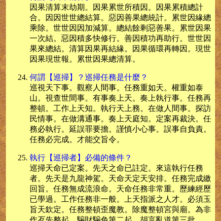
因果清算末劫期。因果累世所積因。因果累積總計
合。因因世世總結算。惡因善果總統計。累世因緣總
乘除。世世因因加減算。總結餘剩惡善果。累世因果
一次結。惡因積多快修行。善因積功再助行。世世因
果來總結。清算因果再結緣。因果循環再轉因。現世
因果現世報。累世因果總清算。
何謂【巡掃】？巡掃任務是什麼？
巡視天下事。觀察人間事。任務重如天。權重如泰
山。視查世間事。有事奏上天。奏上執行事。任務再
整頓。工作上天知。執行天上務。在做人間事。探訪
民情事。在做溝通事。奏上天庭知。定案再裁決。任
務必執行。延誤罪要擔。謹慎小心事。誤事自負責。
任務必完成。才能交旨令。
執行【巡掃者】必備的條件？
巡掃天命已定案。先天之命已註定。來這執行任務
者。先天是九龍神駕。天命天定天安排。任務完成繳
回旨。任務無成流浪命。天命任務非常重。歷練經歷
已學過。工作任務非一般。上天指派之人才。必須玉
旨天欽定。任務整頓歪魔教。除魔整頓宮與廟。為非
作歹先整起。騙財騙色第二起。胡言亂道第三批。