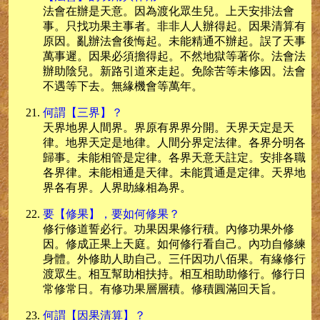
法會在辦是天意。因為渡化眾生兒。上天安排法會
事。只找功果主事者。非非人人辦得起。因果清算有
原因。亂辦法會後悔起。未能精通不辦起。誤了天事
萬事遲。因果必須擔得起。不然地獄等著你。法會法
辦助陰兒。新路引道來走起。免除苦等未修因。法會
不遇等下去。無緣機會等萬年。
何謂【三界】？
天界地界人間界。界原有界界分開。天界天定是天
律。地界天定是地律。人間分界定法律。各界分明各
歸事。未能相管是定律。各界天意天註定。安排各職
各界律。未能相通是天律。未能貫通是定律。天界地
界各有界。人界助緣相為界。
要【修果】，要如何修果？
修行修道誓必行。功果因果修行積。內修功果外修
因。修成正果上天庭。如何修行看自己。內功自修練
身體。外修助人助自己。三仟因功八佰果。有緣修行
渡眾生。相互幫助相扶持。相互相助助修行。修行日
常修常日。有修功果層層積。修積圓滿回天旨。
何謂【因果清算】？