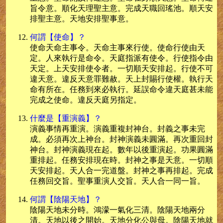
旨令意。順化天理聖主意。完成天職回瑤池。順天安
排聖主意。天地安排聖事意。
何謂【使命】？
使命天命主事令。天命主事來行使。使命行使由天
定。人來執行是命令。天庭指派有使令。行使指令由
天定。上天安排使令者。一切順天安排起。行使不可
違天意。違反天意罪難赦。天上封賜行使權。執行天
命有所在。任務到來必執行。延誤命令違天庭甚未能
完成之使命。違反天庭另指定。
什麼是【重演義】？
演義事情再重演。演義重複封神台。封義之事未完
成。必須再次上神台。封神演義未圓滿。再次重回封
神台。封神演義現在起。數年以後重演起。功果圓滿
重排起。任務安排現在時。封神之事是天意。一切順
天安排起。天人合一完道盤。封神之事再排起。完成
任務回交旨。聖事重演人交旨。天人合一同一旨。
何謂【陰陽天地】？
陰陽天地未分時。鴻濛一氣化三清。陰陽天地兩分
清。天地以後之開始。天地分化公與母。陰陽天地就