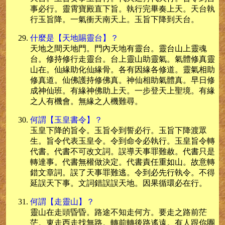
事必行。靈霄寶殿直下旨。執行完畢奏上天。天台執
行玉旨降。一氣衝天南天上。玉旨下降到天台。
什麼是【天地賜靈台】？
天地之間天地門。門內天地有靈台。靈台山上靈魂
台。修持修行走靈台。台上靈山助靈氣。氣體修真靈
山在。仙緣助化仙緣骨。各有因緣各修道。靈氣相助
修真道。仙佛護持修佛真。神仙相助氣體真。早日修
成神仙班。有緣神佛助上天。一步登天上聖境。有緣
之人有機會。無緣之人機難尋。
何謂【玉皇書令】？
玉皇下降的旨令。玉旨令到誓必行。玉旨下降渡眾
生。旨令代表玉皇令。令到命令必執行。玉皇旨令轉
代書。代書不可改文詞。誤導天事罪難赦。代書只是
轉達事。代書無權做決定。代書責任重如山。故意轉
錯文章詞。誤了天事罪難逃。令到必先行執令。不得
延誤天下事。文詞錯誤誤天地。因果循環必在行。
何謂【走靈山】？
靈山在走頭昏昏。路途不知走何方。要走之路前茫
茫。東走西走找無路。轉前轉後路遙遠。有人跟你團