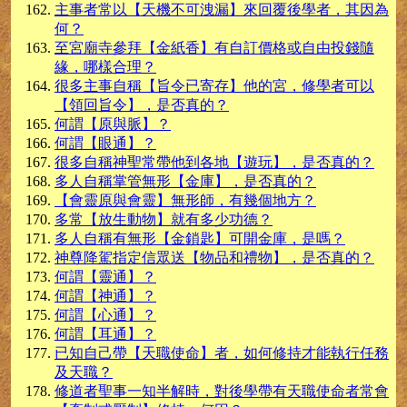
主事者常以【天機不可洩漏】來回覆後學者，其因為
何？
至宮廟寺參拜【金紙香】有自訂價格或自由投錢隨
緣，哪樣合理？
很多主事自稱【旨令已寄存】他的宮，修學者可以
【領回旨令】，是否真的？
何謂【原與脈】？
何謂【眼通】？
很多自稱神聖常帶他到各地【遊玩】，是否真的？
多人自稱掌管無形【金庫】，是否真的？
【會靈原與會靈】無形師，有幾個地方？
多常【放生動物】就有多少功德？
多人自稱有無形【金鎖匙】可開金庫，是嗎？
神尊降駕指定信眾送【物品和禮物】，是否真的？
何謂【靈通】？
何謂【神通】？
何謂【心通】？
何謂【耳通】？
已知自己帶【天職使命】者，如何修持才能執行任務
及天職？
修道者聖事一知半解時，對後學帶有天職使命者常會