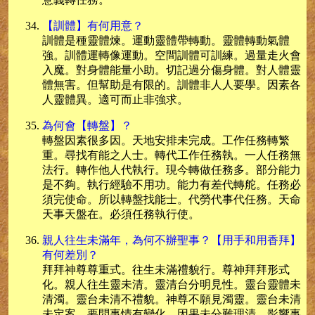
【訓體】有何用意？
訓體是種靈體煉。運動靈體帶轉動。靈體轉動氣體
強。訓體運轉像運動。空間訓體可訓練。過量走火會
入魔。對身體能量小助。切記過分傷身體。對人體靈
體無害。但幫助是有限的。訓體非人人要學。因素各
人靈體異。適可而止非強求。
為何會【轉盤】？
轉盤因素很多因。天地安排未完成。工作任務轉繁
重。尋找有能之人士。轉代工作任務執。一人任務無
法行。轉作他人代執行。現今轉做任務多。部分能力
是不夠。執行經驗不用功。能力有差代轉舵。任務必
須完使命。所以轉盤找能士。代勞代事代任務。天命
天事天盤在。必須任務執行使。
親人往生未滿年，為何不辦聖事？【用手和用香拜】
有何差別？
拜拜神尊尊重式。往生未滿禮貌行。尊神拜拜形式
化。親人往生靈未清。靈清台分明見性。靈台靈體未
清濁。靈台未清不禮貌。神尊不願見濁靈。靈台未清
未定案。要問事情有變化。因果未分難理清。影響事