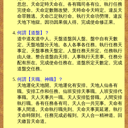
忽怠。天命定時天命在。各有職司各有位。執行任務
完使命。天命定數難改變。天時命令天時定。違反天
命罪難逃。天命己定執行命。執行天命功勞簿。違反
天地下地獄。因功因果個人得。完成使命修正果。
何謂【道盤】？
道中道友道中人。天盤道盤與人盤。盤中自有天數
定。天盤地盤分天地。各人各事各任務。執行任務天
事定。天盤事務天盤定。人盤任務天所定。任務執行
由人做。整合道盤由天排。人事執行天意事。任務分
配有所在。完成使命任務在。道盤所定天數定。完成
道盤交任務。
何謂【天職、神職】？
天地運化天地開。天地運化有安排。天地人仙各有
職。安排工作和任務。仙班安排天事職。人班安排代
事職。天人天事共一職。天人安排監督職。人間安排
執行職。各有任務各有司。天人合一共完事。天命有
事人間道。天命執行職先到。天命天事莫延遲。執行
天命時限到。任務完成必報到。天人合一精神道。回
天繳旨天命道。