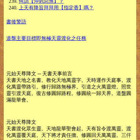
何謂【沖剋惡煞】？
上天有降旨拜拜用【指定香】嗎？
書後警語
道盤主要目標即無極天靈渡化之任務
元始天尊降文 ─ 天書天事前言
天書天地之名書。教化天地萬靈字。天時運作天庭事。渡
化萬靈帶路引。修行歸路無極界。引道之火萬靈燈。照世
靈引渡天庭。復古修圓歸路程。修圓統一歸天界。道盤圓
滿龍華會。
元始天尊降文
天書渡化眾生靈。天地龍華聖會起。天有旨令渡萬靈。渡
化萬靈覆天庭。天下將才責任擔。修圓回天萬萬靈。三仟