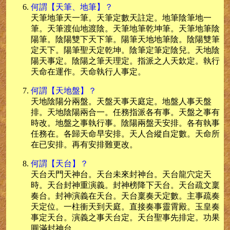
何謂【天筆、地筆】？
天筆地筆天一筆。天筆定數天註定。地筆陰筆地一
筆。天筆渡仙地渡陰。天筆地筆乾坤筆。天筆地筆陰
陽筆。陰陽雙下天下筆。陽筆天地地筆陰。陰陽雙筆
定天下。陽筆聖天定乾坤。陰筆定筆定陰兒。天地陰
陽天事定。陰陽之筆天理定。指派之人天欽定。執行
天命在運作。天命執行人事定。
何謂【天地盤】？
天地陰陽分兩盤。天盤天事天庭定。地盤人事天盤
排。天地陰陽兩合一。任務指派各有事。天盤之事有
時改。地盤之事執行事。陰陽兩盤天安排。各有執事
任務在。各歸天命早安排。天人合縱自定數。天命所
在已安排。再有安排難更改。
何謂【天台】？
天台天門天神台。天台未來封神台。天台龍穴定天
時。天台封神重演義。封神榜降下天台。天台疏文稟
奏台。封神演義在天台。天台稟奏天定數。主事疏奏
天定位。一柱衝天到天庭。直接奏事靈霄殿。玉皇奏
事定天台。演義之事天台定。天台聖事先排定。功果
圓滿封神台。