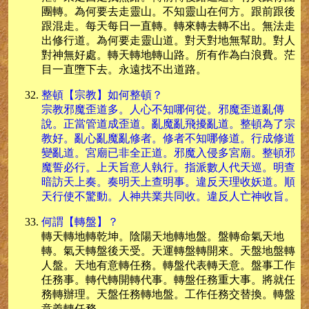
團轉。為何要去走靈山。不知靈山在何方。跟前跟後
跟混走。每天每日一直轉。轉來轉去轉不出。無法走
出修行道。為何要走靈山道。對天對地無幫助。對人
對神無好處。轉天轉地轉山路。所有作為白浪費。茫
目一直墮下去。永遠找不出道路。
整頓【宗教】如何整頓？
宗教邪魔歪道多。人心不知哪何從。邪魔歪道亂傳
說。正當管道成歪道。亂魔亂飛擾亂道。整頓為了宗
教好。亂心亂魔亂修者。修者不知哪修道。行成修道
變亂道。宮廟已非全正道。邪魔入侵多宮廟。整頓邪
魔誓必行。上天旨意人執行。指派數人代天巡。明查
暗訪天上奏。奏明天上查明事。違反天理收妖道。順
天行使不驚動。人神共業共同收。違反人亡神收旨。
何謂【轉盤】？
轉天轉地轉乾坤。陰陽天地轉地盤。盤轉命氣天地
轉。氣天轉盤後天受。天運轉盤轉開來。天盤地盤轉
人盤。天地有意轉任務。轉盤代表轉天意。盤事工作
任務事。轉代轉開轉代事。轉盤任務重大事。將就任
務轉辦理。天盤任務轉地盤。工作任務交替換。轉盤
意義轉任務。