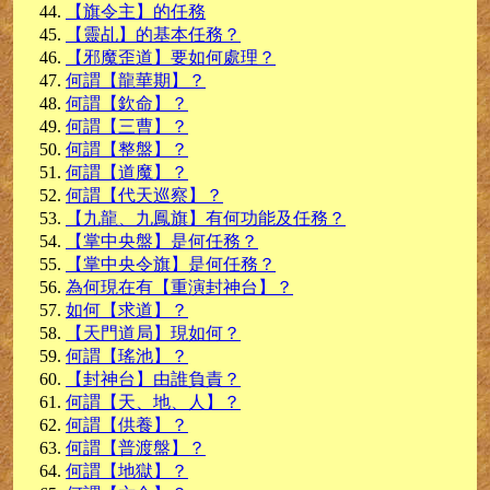
【旗令主】的任務
【靈乩】的基本任務？
【邪魔歪道】要如何處理？
何謂【龍華期】？
何謂【欽命】？
何謂【三曹】？
何謂【整盤】？
何謂【道魔】？
何謂【代天巡察】？
【九龍、九鳳旗】有何功能及任務？
【掌中央盤】是何任務？
【掌中央令旗】是何任務？
為何現在有【重演封神台】？
如何【求道】？
【天門道局】現如何？
何謂【瑤池】？
【封神台】由誰負責？
何謂【天、
地、人】？
何謂【供養】？
何謂【普渡
盤】？
何謂【地獄】？