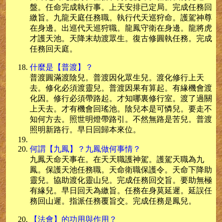
盤。任命完成執行事。上天安排已定局。完成任務回
繳旨。九龍天庭任務職。執行代天巡狩命。護駕神尊
在身邊。出巡代天巡狩職。龍鳳守衛在身邊。龍將虎
才護天池。天降末劫渡眾生。復古修圓執任務。完成
任務回天庭。
什麼是【普渡】？
普渡圓滿渡陰兒。普渡因化眾生兒。渡化修行上天
去。修化必須渡靈兒。普渡因果有算起。有緣機會渡
化因。修行必須帶路起。才知哪裏修行室。渡了過關
上天去。才有機會回瑤池。陰兒本是可憐兒。要走不
知何方去。照世明燈帶路引。不然無路是苦兒。普渡
照明新路行。早日回歸本來位。
何謂【九鳳】？九鳳做何事情？
九鳳天命天事在。在天天職護神駕。護駕天職為九
鳳。保護天池任務職。天命衛職保護令。天命下降助
靈兒。協助渡化靈山兒。完成任務回交旨。要助無極
有緣兒。早日回天為繳旨。任務在身莫延遲。延誤任
務回山遲。指派任務覆旨交。完成任務是鳳兒。
【法會】的功用與作用？