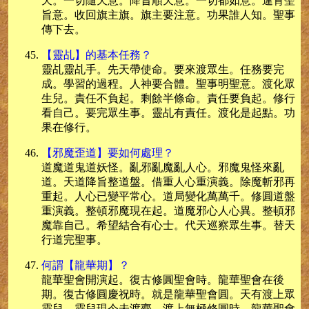
天。一切隨天意。降旨順天意。一切都如意。違背聖
旨意。收回旗主旗。旗主要注意。功果誰人知。聖事
傳下去。
【靈乩】的基本任務？
靈乩靈乩手。先天帶使命。要來渡眾生。任務要完
成。學習的過程。人神要合體。聖事明聖意。渡化眾
生兒。責任不負起。剩餘半條命。責任要負起。修行
看自己。要完眾生事。靈乩有責任。渡化是起點。功
果在修行。
【邪魔歪道】要如何處理？
道魔道鬼道妖怪。亂邪亂魔亂人心。邪魔鬼怪來亂
道。天道降旨整道盤。借重人心重演義。除魔斬邪再
重起。人心已變平常心。道局變化萬萬千。修圓道盤
重演義。整頓邪魔現在起。道魔邪心人心異。整頓邪
魔靠自己。希望結合有心士。代天巡察眾生事。替天
行道完聖事。
何謂【龍華期】？
龍華聖會開演起。復古修圓聖會時。龍華聖會在後
期。復古修圓慶祝時。就是龍華聖會圓。天有渡上眾
靈兒。靈兒現今未渡齊。渡上無極修圓時。龍華聖會