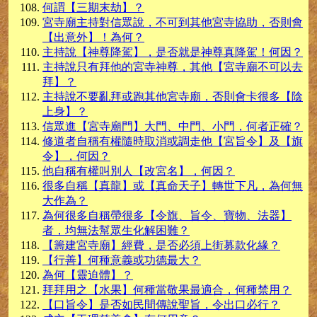
何謂【三期末劫】？
宮寺廟主持對信眾說，不可到其他宮寺協助，否則會
【出意外】！為何？
主持說【神尊降駕】，是否就是神尊真降駕！何因？
主持說只有拜他的宮寺神尊，其他【宮寺廟不可以去
拜】？
主持說不要亂拜或跑其他宮寺廟，否則會卡很多【陰
上身】？
信眾進【宮寺廟門】大門、中門、小門，何者正確？
修道者自稱有權隨時取消或調走他【宮旨令】及【旗
令】，何因？
他自稱有權叫別人【改宮名】，何因？
很多自稱【真龍】或【真命天子】轉世下凡，為何無
大作為？
為何很多自稱帶很多【令旗、旨令、寶物、法器】
者，均無法幫眾生化解困難？
【籌建宮寺廟】經費，是否必須上街募款化緣？
【行善】何種意義或功德最大？
為何【靈迫體】？
拜拜用之【水果】何種當敬果最適合，何種禁用？
【口旨令】是否如民間傳說聖旨，令出口必行？