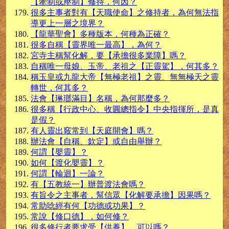
【牽制或壓制】修持，何因？
很多主事者對有【天職使命】之修持者，為何無法指
導更上一層之境界？
【龍華聖會】多種版本，何種為正確？
很多自稱【靈界唯一最高】，為何？
宮寺主稱幫化解，要【承擔很多業障】嗎？
自稱唯一母娘、玉帝、老祖之【正靈駕】，何其多？
稱玉皇或九龍大帝【無極老祖】之靈、無無極天之靈
轉世，何其多？
法會【琳瑯滿目】名稱，為何那麼多？
很多稱【行政中心、收圓總指令】中央指揮所，是真
是假？
有人靈出竅常到【天庭開會】嗎？
辦法會【自稱、欽定】或自由舉辦？
何謂【嬰靈】？
如何【渡化嬰靈】？
何謂【輪迴】一論？
有【五教統一】辦普渡法會嗎？
有旨令之主事者，幫信眾【化解要承擔】因果嗎？
常助唸經有何【功德或功果】？
常說【修口德】，如何修？
很多修行者要求受【供養】，可以嗎？