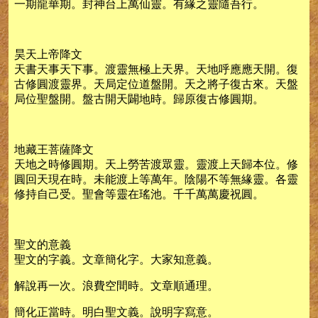
一期龍華期。封神台上萬仙靈。有緣之靈隨吾行。
昊天上帝降文
天書天事天下事。渡靈無極上天界。天地呼應應天開。復
古修圓渡靈界。天局定位道盤開。天之將子復古來。天盤
局位聖盤開。盤古開天闢地時。歸原復古修圓期。
地藏王菩薩降文
天地之時修圓期。天上勞苦渡眾靈。靈渡上天歸本位。修
圓回天現在時。未能渡上等萬年。陰陽不等無緣靈。各靈
修持自己受。聖會等靈在瑤池。千千萬萬慶祝圓。
聖文的意義
聖文的字義。文章簡化字。大家知意義。
解說再一次。浪費空間時。文章順通理。
簡化正當時。明白聖文義。說明字寫意。