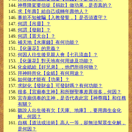
神尊降駕要信徒【捐款】做功果，是否真的？
求【年壽】給自己或轉年壽他人？
事前不知被騙【入教發誓，】是否須遵守？
何謂【吊靈】？
何謂【發願】？
何謂【置天台】？
補天地【水庫錢】有何功能？
【化蓮花】的意義？
何因人往生後見親人會【七孔流血】？
【化蓮花】對天地有何用途及功能？
化金紙給【好兄弟】，他們所得何物？
拜神時所化【金紙】有何用途？
如何做才能有【功果】？
求財化【發財金】可發財嗎？有何功能？
很多【宮廟奉主神】和所辦聖事差異很多，何因？
宮寺廟供奉的主神，是否代表此宮【神尊職】和任務
有關？
聽說人出生後有欠【天庫、地庫】，要用壽生金化
解，何因？
自稱【道法或法術】高人一等，卻無法幫眾生化解，
是何因？