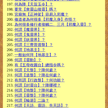
何為降【天旨玉令】？
要常【會靈山接靈】嗎？
宮廟無【正神駕】容易入邪魔？
修道者為何很多【邪魔入身】作怪？
為何很多修行者接觸二、三月【邪魔入靈】？
何謂【魔靈界】？
何謂【鬼靈界】？
何謂【妖靈界】？
何謂【三曹普渡盤】？
何謂【地基主】？
一般如何拜【地基主】？
何謂【靈動】？
有【五母收圓台】總指令嗎？
何謂【天盤】？降何處？
何謂【道盤】？降在何處？
有所謂【行政盤】？何功能？
何謂【封靈台】？降哪裡？
何謂【地盤】？降何處？
何謂【靈盤】？降何處？
何謂【輪迴】二論？
何謂【天語、靈語、先天語】？