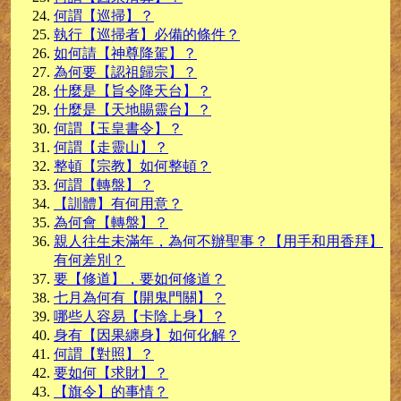
何謂【巡掃】？
執行【巡掃者】必備的條件？
如何請【神尊降駕】？
為何要【認祖歸宗】？
什麼是【旨令降天台】？
什麼是【天地賜靈台】？
何謂【玉皇書令】？
何謂【走靈山】？
整頓【宗教】如何整頓？
何謂【轉盤】？
【訓體】有何用意？
為何會【轉盤】？
親人往生未滿年，為何不辦聖事？【用手和用香拜】
有何差別？
要【修道】，要如何修道？
七月為何有【開鬼門關】？
哪些人容易【卡陰上身】？
身有【因果纏身】如何化解？
何謂【對照】？
要如何【求財】？
【旗令】的事情？