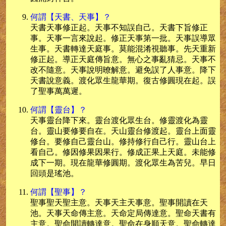
何謂【天書、天事】？
天書天事修正起。天事不知誤自己。天書下旨修正
事。天事一言來說起。修正天事第一批。天事誤導眾
生事。天書轉達天庭事。莫能混淆視聽事。先天重新
修正起。導正天庭傳旨意。無心之事亂猜忌。天事不
改不隨意。天事說明暸解意。避免誤了人事意。降下
天書說意義。渡化眾生龍華期。復古修圓現在起。誤
了聖事萬萬遲。
何謂【靈台】？
天事靈台降下來。靈台渡化眾生台。修靈渡化為靈
台。靈山要修要自在。天山靈台修渡起。靈台上面靈
修台。要修自己靈台山。修持修行自己行。靈山台上
看自己。修因修果因果行。修成正果上天庭。未能修
成下一期。現在龍華修圓期。渡化眾生為苦兒。早日
回頭是瑤池。
何謂【聖事】？
聖事聖天聖主意。天事天主天事意。聖事開讀在天
池。天事天命傳主意。天命定局傳達意。聖命天書有
主意。聖命開讀轉達意。聖命在身順天意。聖命轉達