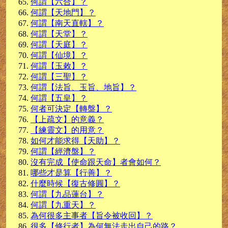
何謂【六合】？
何謂【天地門】？
何謂【南天直轄】？
何謂【天堂】？
何謂【天庭】？
何謂【仙境】？
何謂【玉敕】？
何謂【三聖】？
何謂【法旨、玉旨、地旨】？
何謂【五皇】？
何者可決定【轉盤】？
【上疏文】的意義？
【練靈文】的用意？
如何才能求得【天助】？
何謂【經濟盤】？
沒有完成【使命跟天命】者會如何？
哪些才是算【行善】？
什麼時候【復古修圓】？
何謂【九品蓮台】？
何謂【九重天】？
為何很多主事者【旨令被收回】？
很多【修行者】為何無法走出自己的路？