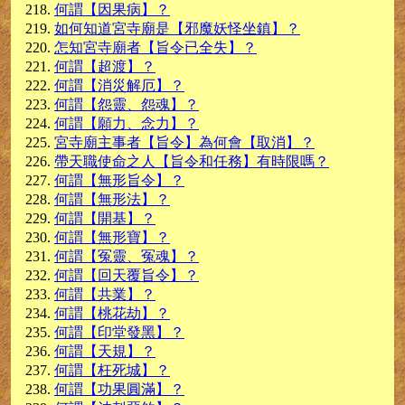
何謂【因果病】？
如何知道宮寺廟是【邪魔妖怪坐鎮】？
怎知宮寺廟者【旨令已全失】？
何謂【超渡】？
何謂【消災解厄】？
何謂【怨靈、怨魂】？
何謂【願力、念力】？
宮寺廟主事者【旨令】為何會【取消】？
帶天職使命之人【旨令和任務】有時限嗎？
何謂【無形旨令】？
何謂【無形法】？
何謂【開基】？
何謂【無形寶】？
何謂【冤靈、冤魂】？
何謂【回天覆旨令】？
何謂【共業】？
何謂【桃花劫】？
何謂【印堂發
黑】？
何謂【天規】？
何謂【枉死
城】？
何謂【功果圓滿】？