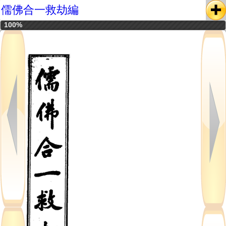
儒佛合一救劫編
100%