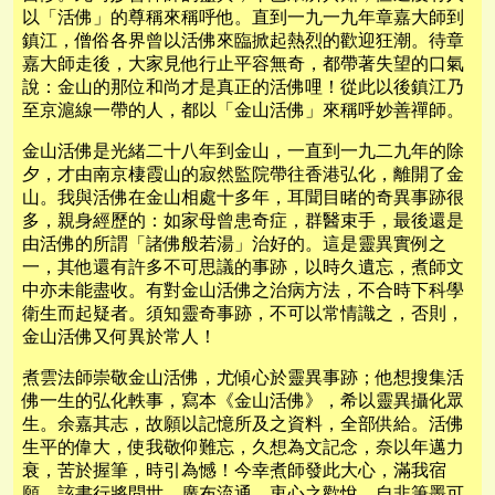
以「活佛」的尊稱來稱呼他。直到一九一九年章嘉大師到
鎮江，僧俗各界曾以活佛來臨掀起熱烈的歡迎狂潮。待章
嘉大師走後，大家見他行止平容無奇，都帶著失望的口氣
說：金山的那位和尚才是真正的活佛哩！從此以後鎮江乃
至京滬線一帶的人，都以「金山活佛」來稱呼妙善禪師。
金山活佛是光緒二十八年到金山，一直到一九二九年的除
夕，才由南京棲霞山的寂然監院帶往香港弘化，離開了金
山。我與活佛在金山相處十多年，耳聞目睹的奇異事跡很
多，親身經歷的：如家母曾患奇症，群醫束手，最後還是
由活佛的所謂「諸佛般若湯」治好的。這是靈異實例之
一，其他還有許多不可思議的事跡，以時久遺忘，煮師文
中亦未能盡收。有對金山活佛之治病方法，不合時下科學
衛生而起疑者。須知靈奇事跡，不可以常情識之，否則，
金山活佛又何異於常人！
煮雲法師崇敬金山活佛，尤傾心於靈異事跡；他想搜集活
佛一生的弘化軼事，寫本《金山活佛》，希以靈異攝化眾
生。余嘉其志，故願以記憶所及之資料，全部供給。活佛
生平的偉大，使我敬仰難忘，久想為文記念，奈以年邁力
衰，苦於握筆，時引為憾！今幸煮師發此大心，滿我宿
願，該書行將問世，廣布流通，衷心之歡悅，自非筆墨可