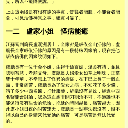
見，所以不能隨便說。」
上面這兩段是有根有據的事實，使聾者能聽，不能食者能
食，可見活佛神異之事，確實可靠了。
一二 盧家小姐 怪病能癒
江蘇審判廳長盧潤洲居士，全家都是皈依金山活佛的，盧
廳長全家皈依活佛的原因是有一段特殊因緣的，現在把他
皈依信佛的因緣說明如下。
盧廳長有一位千金小姐，生得千嬌百媚，溫柔有禮，並且
聰明智慧，孝順父母。盧廳長夫婦愛女如掌上明珠，正當
雙十年華，不幸患上了怪異的瘡症，在下巴上長了一個血
瘤，非常痛苦，盧廳長為了愛女之病，不知花了多少錢，
請了多少中西名醫，打針服藥，絲毫沒有見效，經過中西
名醫開會討論，認為這血瘤非開刀割治不可，不過誰也不
能保證沒有生命的危險，拖延的時間越長，痛苦越大，因
此盧小姐日夜的叫苦連天，盧廳長一點辦法都沒有，恨不
得以自己的身體來代受她的痛苦，可是病苦是無法代受
的。