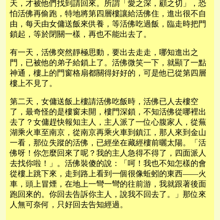
天，才被他們找到請回來。所謂「愛之深，顧之切」，恐
怕活佛再偷跑，特地將第四層樓讓給活佛住，進出很不自
由，每天由女傭送飯來供養，等活佛吃過飯，臨走時把門
鎖起，等於閉關一樣，再也不能出去了。
有一天，活佛突然靜極思動，要出去走走，哪知進出之
門，已被他的弟子給鎖上了。活佛微笑一下，就顯了一點
神通，樓上的門窗格扇都關得好好的，可是他已從第四層
樓上不見了。
第二天，女傭送飯上樓請活佛吃飯時，活佛已人去樓空
了，最奇怪的是樓窗未開，樓門深鎖，不知活佛從哪裡出
去了？女傭趕快報知主人，主人派了一位心腹家人，從蕪
湖乘火車至南京，從南京再乘火車到鎮江，那人來到金山
一看，那位失蹤的活佛，已經坐在藏經樓前曬太陽。「活
佛呀！你怎麼回來了呢？我的主人急得不得了，四面派人
去找你啦！」。活佛裝傻的說：「呵！我也不知怎樣的會
從樓上跳下來，走到路上看到一個很像蚯蚓的東西——火
車，頭上冒煙，在地上一彎一彎的往前游，我就跟著後面
跑回來的。你回去告訴你主人，說我不回去了。」那位來
人無可奈何，只好回去告知經過。