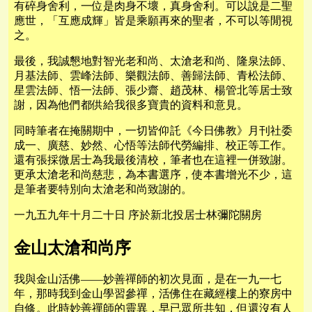
有碎身舍利，一位是肉身不壞，真身舍利。可以說是二聖
應世，「互應成輝」皆是乘願再來的聖者，不可以等閒視
之。
最後，我誠懇地對智光老和尚、太滄老和尚、隆泉法師、
月基法師、雲峰法師、樂觀法師、善歸法師、青松法師、
星雲法師、悟一法師、張少齋、趙茂林、楊管北等居士致
謝，因為他們都供給我很多寶貴的資料和意見。
同時筆者在掩關期中，一切皆仰託《今日佛教》月刊社委
成一、廣慈、妙然、心悟等法師代勞編排、校正等工作。
還有張採微居士為我最後清校，筆者也在這裡一併致謝。
更承太滄老和尚慈悲，為本書選序，使本書增光不少，這
是筆者要特別向太滄老和尚致謝的。
一九五九年十月二十日 序於新北投居士林彌陀關房
金山太滄和尚序
我與金山活佛——妙善禪師的初次見面，是在一九一七
年，那時我到金山學習參禪，活佛住在藏經樓上的寮房中
自修。此時妙善禪師的靈異，早已眾所共知，但還沒有人