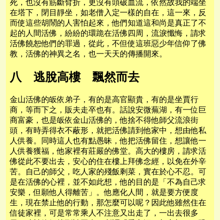
死，也沒有筋斷臂折，更沒有頭破血流，依然故我的端坐
在塔下，閉目靜坐，如老僧入定一樣的自在，這一來，反
而使這些胡鬧的人害怕起來，他們知道這和尚是真正了不
起的人間活佛，紛紛的環跪在活佛四周，流淚懺悔，請求
活佛饒恕他們的罪過，從此，不但使這班惡少年信仰了佛
教，活佛的神異之名，也一天天的傳播開來。
八 逃脫高樓 飄然而去
金山活佛的皈依弟子，有的是高官顯貴，有的是坐賈行
商，等而下之，販夫走卒也有。話說安微蕪湖，有一位巨
商富豪，也是皈依金山活佛的，他捨不得他師父流浪街
頭，有時弄得衣不蔽形，就把活佛請到他家中，想由他私
人供養。同時這人也有點愚昧，他把活佛留住，想讓他一
人供養獲福，他家裡有莊嚴的佛堂。高大的樓房，請求活
佛從此不要出去，安心的住在樓上拜佛念經，以免在外辛
苦。自己的師父，吃人家的殘飯剩菜，實在於心不忍。可
是在活佛的心裡，並不如此想，他的目的是「不為自己求
安樂，但願他人得離苦」。他應化人間，就是要方便度
生，現在禁止他的行動，那怎麼可以呢？因此他雖然住在
信徒家裡，可是常常乘人不注意又出走了，一出去很多