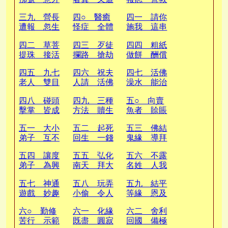
奇辱
奇辱
營長
三九 營長
四○ 醫癒
四一 請你
遭報 忽生
怪症 全體
施我 這串
奇症
皈依
弟子
四二 草菩
四三 歹徒
四四 粗紙
提珠 接活
攔路 搶劫
做餅 酬償
蚯蚓
活佛
夙債
四五 九七
四六 祝夫
四七 活佛
老人 雙目
人請 活佛
澡水 能治
失明
應供
各症
四八 碰頭
四九 三種
五○ 向賣
擊掌 皆成
方法 贖生
魚者 賒賬
靈藥
放生
放生
五一 大小
五二 起死
五三 佛結
弟子 互不
回生 一錢
鬼緣 導拜
相害
不化
地藏
五四 讓度
五五 弘化
五六 不露
弟子 為興
南天 拜大
名姓 人我
道場
金塔
相空
五七 神通
五八 玩弄
五九 結平
遊戲 妙趣
小偷 令人
等緣 恩及
橫生
捧腹
禽獸
六○ 勤修
六一 化緣
六二 舍利
苦行 示範
既盡 圓寂
回國 備極