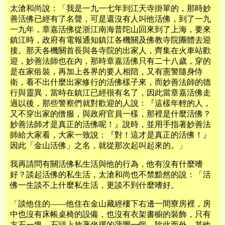
太滄和尚說：「我是一九一七年到江天寺掛單的，那時妙
善活佛已經有了名聲，可是還沒有人叫他活佛，到了一九
一九年，章嘉活佛從浙江南海普陀山回來到了上海，要來
鎮江時，政府有電報通知鎮江各機關及佛教寺院團體去迎
接。那天各機關首長與各寺院的出家人，齊集在火車站歡
迎，妙善法師也在內，那時章嘉活佛只有二十八歲，穿的
是在家俗裝，再加上各界的要人相陪，又有憲警隨身侍
衛，看不出什麼出家修行的活佛樣子來，而妙善法師的德
行與靈異，當時在鎮江已經很有名了，因此當章嘉活佛走
過以後，那些警察們就對歡迎的人說：『這樣年輕的人，
又不穿出家的僧服，與政府官員一樣，那裡是什麼活佛？
妙善法師才是真正的活佛呢！』說時，並用手指著妙善法
師給大家看，大家一致說：『對！這才是真正的活佛！』
因此「金山活佛」之名，就從那次起叫起來的。」
我再請問有關活佛私生活與他的行為，他有沒有什麼嗜
好？談起活佛的私生活，太滄和尚也不禁黯然的說：「活
佛一生談不上什麼私生活，更談不到什麼嗜好。
「談他住的——他住在金山藏經樓下右邊一間寮房裡，房
中也沒有床帳桌椅的設備，也沒有衣架書櫥的裝飾，只有
方石一塊，石頭上放著坐禪的蒲團一個，除此而外，其他