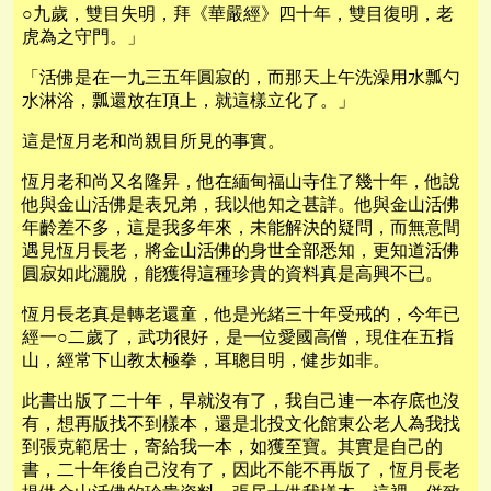
○九歲，雙目失明，拜《華嚴經》四十年，雙目復明，老
虎為之守門。」
「活佛是在一九三五年圓寂的，而那天上午洗澡用水瓢勺
水淋浴，瓢還放在頂上，就這樣立化了。」
這是恆月老和尚親目所見的事實。
恆月老和尚又名隆昇，他在緬甸福山寺住了幾十年，他說
他與金山活佛是表兄弟，我以他知之甚詳。他與金山活佛
年齡差不多，這是我多年來，未能解決的疑問，而無意間
遇見恆月長老，將金山活佛的身世全部悉知，更知道活佛
圓寂如此灑脫，能獲得這種珍貴的資料真是高興不已。
恆月長老真是轉老還童，他是光緒三十年受戒的，今年已
經一○二歲了，武功很好，是一位愛國高僧，現住在五指
山，經常下山教太極拳，耳聰目明，健步如非。
此書出版了二十年，早就沒有了，我自己連一本存底也沒
有，想再版找不到樣本，還是北投文化館東公老人為我找
到張克範居士，寄給我一本，如獲至寶。其實是自己的
書，二十年後自己沒有了，因此不能不再版了，恆月長老