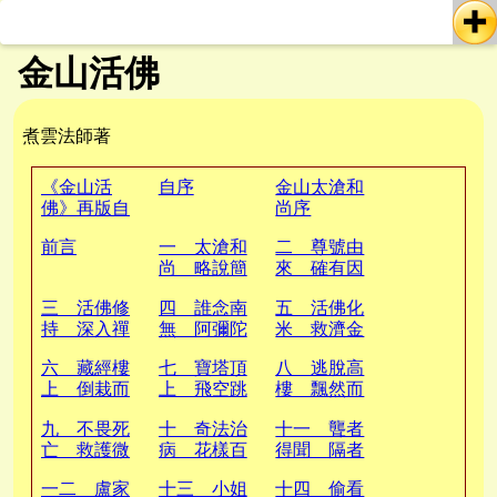
金山活佛
煮雲法師著
《金山活
自序
金山太滄和
佛》再版自
尚序
序
前言
一 太滄和
二 尊號由
尚 略說簡
來 確有因
史
緣
三 活佛修
四 誰念南
五 活佛化
持 深入禪
無 阿彌陀
米 救濟金
定
佛
山
六 藏經樓
七 寶塔頂
八 逃脫高
上 倒栽而
上 飛空跳
樓 飄然而
下
躍
去
九 不畏死
十 奇法治
十一 聾者
亡 救護微
病 花樣百
得聞 隔者
命
出
能食
一二 盧家
十三 小姐
十四 偷看