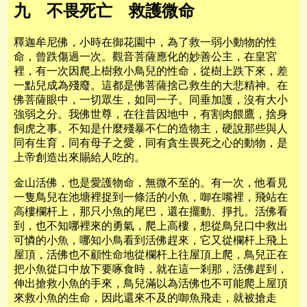
九 不畏死亡 救護微命
釋迦牟尼佛，小時在御花園中，為了救一弱小動物的性
命，曾跌傷過一次。觀音菩薩應化的妙善公主，在皇宮
裡，有一次因爬上樹救小鳥兒的性命，從樹上跌下來，差
一點兒成為殘廢。這都是佛菩薩捨己救生的大悲精神。在
佛菩薩眼中，一切眾生，如同一子。同垂加護，沒有大小
強弱之分。我佛世尊，在往昔因地中，有割肉餵鷹，捨身
飼虎之事。不知是什麼殘暴不仁的造物主，硬說那些與人
同有生育，同有母子之愛，同有貪生畏死之心的動物，是
上帝創造出來賜給人吃的。
金山活佛，也是愛護物命，無微不至的。有一次，他看見
一隻鳥兒在池塘裡捉到一條活的小魚，啣在嘴裡，飛站在
高樓欄杆上，那只小魚的尾巴，還在擺動、掙扎。活佛看
到，也不知哪裡來的勇氣，爬上高樓，想從鳥兒口中救出
可憐的小魚，哪知小鳥看到活佛趕來，它又從欄杆上飛上
屋頂，活佛也不顧性命地從欄杆上往屋頂上爬，鳥兒正在
把小魚從口中放下要啄食時，就在這一剎那，活佛趕到，
伸出搶救小魚的手來，鳥兒滿以為活佛也不可能爬上屋頂
來救小魚的生命，因此還來不及的啣魚飛走，就被搶走