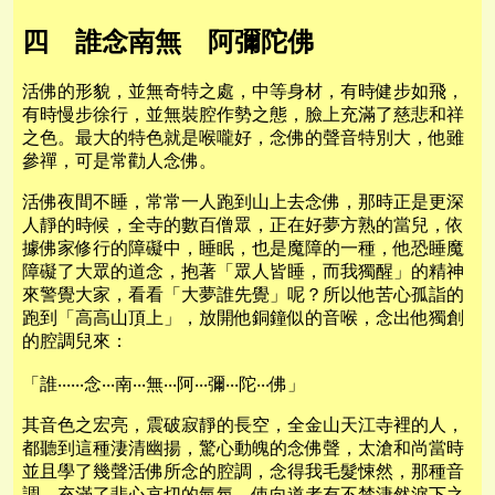
四 誰念南無 阿彌陀佛
活佛的形貌，並無奇特之處，中等身材，有時健步如飛，
有時慢步徐行，並無裝腔作勢之態，臉上充滿了慈悲和祥
之色。最大的特色就是喉嚨好，念佛的聲音特別大，他雖
參禪，可是常勸人念佛。
活佛夜間不睡，常常一人跑到山上去念佛，那時正是更深
人靜的時候，全寺的數百僧眾，正在好夢方熟的當兒，依
據佛家修行的障礙中，睡眠，也是魔障的一種，他恐睡魔
障礙了大眾的道念，抱著「眾人皆睡，而我獨醒」的精神
來警覺大家，看看「大夢誰先覺」呢？所以他苦心孤詣的
跑到「高高山頂上」，放開他銅鐘似的音喉，念出他獨創
的腔調兒來：
「誰‧‧‧‧‧‧念‧‧‧南‧‧‧無‧‧‧阿‧‧‧彌‧‧‧陀‧‧‧佛」
其音色之宏亮，震破寂靜的長空，全金山天江寺裡的人，
都聽到這種淒清幽揚，驚心動魄的念佛聲，太滄和尚當時
並且學了幾聲活佛所念的腔調，念得我毛髮悚然，那種音
調，充滿了悲心哀切的氣氛，使向道者有不禁淒然淚下之