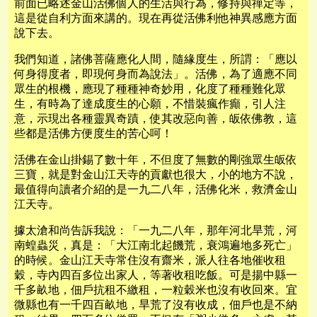
前面已略述金山活佛個人的生活與行為，修持與禪定等，
這是從自利方面來講的。現在再從活佛利他神異感應方面
說下去。
我們知道，諸佛菩薩應化人間，隨緣度生，所謂：「應以
何身得度者，即現何身而為說法」。活佛，為了適應不同
眾生的根機，應現了種種神奇妙用，化度了種種難化眾
生，有時為了達成度生的心願，不惜裝瘋作癲，引人注
意，示現出各種靈異奇蹟，使其改惡向善，皈依佛教，這
些都是活佛方便度生的苦心呵！
活佛在金山掛錫了數十年，不但度了無數的剛強眾生皈依
三寶，就是對金山江天寺的貢獻也很大，小的地方不說，
最值得向讀者介紹的是一九二八年，活佛化米，救濟金山
江天寺。
據太滄和尚告訴我說：「一九二八年，那年河北旱荒，河
南蝗蟲災，真是：「大江南北起饑荒，衰鴻遍地多死亡」
的時候。金山江天寺常住沒有齋米，派人往各地催收租
穀，寺內四百多位出家人，等著收租吃飯。可是揚中縣一
千多畝地，佃戶抗租不繳租，一粒穀米也沒有收回來。宜
微縣也有一千四百畝地，旱荒了沒有收成，佃戶也是不納