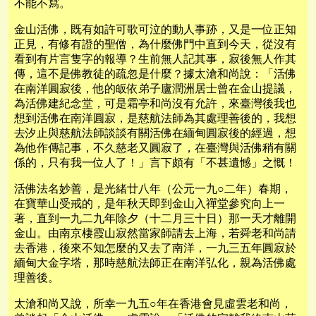
不能不寫。
金山活佛，既有如許可歌可泣的動人事跡，又是一位正知
正見，有修有證的聖僧，為什麼佛門中直到今天，從沒有
看到有片言隻字的報導？生前無人記其事，寂後無人作其
傳，這不是佛教徒的疏忽是什麼？據太滄和尚說：「活佛
在南洋圓寂後，他的皈依弟子廬潤洲居士曾在金山提議，
為活佛建紀念堂，可是霜亭和尚沒有允許，來臺灣後我也
想到活佛在南洋圓寂，是慈航法師為其處理善後的，我想
去汐止與慈航法師談談有關活佛在緬甸圓寂後的經過，想
為他作傳記事，不久慈老又圓寂了，在臺灣與活佛稍有關
係的，只有我一位人了！」言下頗有「不甚遺憾」之慨！
活佛法名妙善，是光緒廿八年（公元一九○二年）春期，
在寶華山受戒的，是年秋天即到金山入禪堂參究向上一
著，直到一九二九年除夕（十二月三十日）那一天才離開
金山。由南京棲霞山寂然當家師請去上海，若舜老和尚請
去香港，後來不知怎麼的又去了南洋，一九三五年圓寂於
緬甸大金字塔，那時慈航法師正在南洋弘化，親為活佛處
理善後。
太滄和尚又說，所幸一九五○年在香港會見虛雲老和尚，