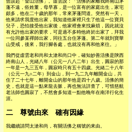
曾談起「金山活佛」。虛雲說：「活佛的家離我終南山茅
蓬不遠，俗姓董，母早寡，是一位富有的家庭出生，家宅
頗多，他在二十歲的那年，常來茅蓬問道。突然有一天，
他來請求我度他出家，我知道他家裡只生了他這一位寶貝
兒子，恐怕接受他出家後，他家裡會來找麻煩，因此就沒
有允許他出家的要求，可是過不多時他終於出家了，拜我
一位同參某禪師出家，同往五台住茅蓬。第二年就到寶華
山受戒，後來，我行腳各處，也就沒有再和他來往。」
我們從虛雲老和尚和太滄和尚口中，確知妙善活佛是陝西
終南山人，光緒八年（公元一八八二年）出生，圓寂的那
一年是一九三五年，圓寂時只有五十四歲。光緒二十八年
（公元一九○二年）到金山，到一九二九年離開金山，共
住了二十七年，離開金山的那年他是四十八歲。活佛的簡
史，也就是這一點來龍去脈，再也無法詳查了，可惜慈航
老法師也圓寂了，不然會多知道一點他晚年在南洋行化生
涯。
二 尊號由來 確有因緣
我繼續請問太滄和尚，有關活佛之稱號的來由。