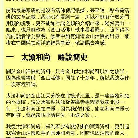
使我最感頭痛的是沒有活佛傳記根據，甚至連一點有關活
佛的文章記載，我都沒有看到一篇，所以不能有什麼分門
別類的說明，更不能如年譜之類的介紹出來，縱然寫出一
點來，也只能作為《金山活佛》軼事看看罷了。這不得不
先向讀者諸公聲明。讀者中如有知道金山活佛的出身，或
者在中國與在南洋的神異事跡，敬請賜告為感。
一 太滄和尚 略說簡史
關於金山活佛的資料，只有金山太滄和尚可以知之較詳，
因為他曾經與「金山活佛」同住了十多年，所以我決定作
一次專程拜謁。
太滄和尚的金山江天分院在北投清江里，是一座幽雅別致
的小庭院，這次承智度法師從善導寺專程陪我來北投一
行，太滄和尚正在午睡，因為我的打擾，使老和尚午睡沒
有睡好，就起來招呼我這位「不速之客」。
我從太滄和尚處，得到不少有關活佛的寶貴資料，更引起
我寫金山活佛軼事的興趣和勇氣，同時也因活佛的偉大，