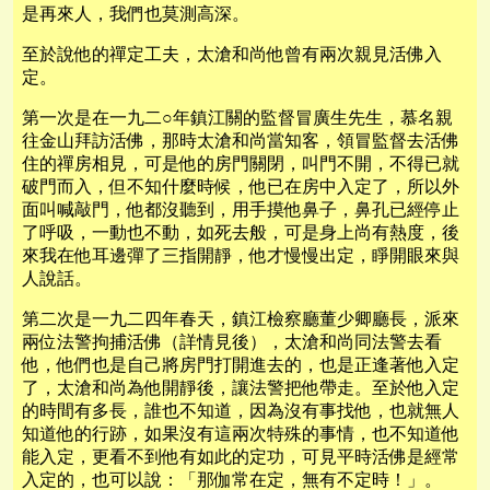
是再來人，我們也莫測高深。
至於說他的禪定工夫，太滄和尚他曾有兩次親見活佛入
定。
第一次是在一九二○年鎮江關的監督冒廣生先生，慕名親
往金山拜訪活佛，那時太滄和尚當知客，領冒監督去活佛
住的禪房相見，可是他的房門關閉，叫門不開，不得已就
破門而入，但不知什麼時候，他已在房中入定了，所以外
面叫喊敲門，他都沒聽到，用手摸他鼻子，鼻孔已經停止
了呼吸，一動也不動，如死去般，可是身上尚有熱度，後
來我在他耳邊彈了三指開靜，他才慢慢出定，睜開眼來與
人說話。
第二次是一九二四年春天，鎮江檢察廳董少卿廳長，派來
兩位法警拘捕活佛（詳情見後），太滄和尚同法警去看
他，他們也是自己將房門打開進去的，也是正逢著他入定
了，太滄和尚為他開靜後，讓法警把他帶走。至於他入定
的時間有多長，誰也不知道，因為沒有事找他，也就無人
知道他的行跡，如果沒有這兩次特殊的事情，也不知道他
能入定，更看不到他有如此的定功，可見平時活佛是經常
入定的，也可以說：「那伽常在定，無有不定時！」。