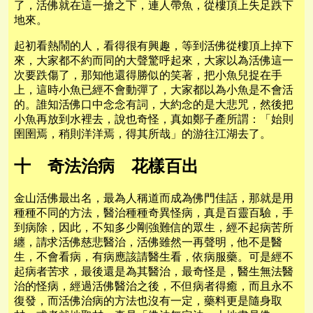
了，活佛就在這一搶之下，連人帶魚，從樓頂上失足跌下
地來。
起初看熱鬧的人，看得很有興趣，等到活佛從樓頂上掉下
來，大家都不約而同的大聲驚呼起來，大家以為活佛這一
次要跌傷了，那知他還得勝似的笑著，把小魚兒捉在手
上，這時小魚已經不會動彈了，大家都以為小魚是不會活
的。誰知活佛口中念念有詞，大約念的是大悲咒，然後把
小魚再放到水裡去，說也奇怪，真如鄭子產所謂：「始則
圉圉焉，稍則洋洋焉，得其所哉」的游往江湖去了。
十 奇法治病 花樣百出
金山活佛最出名，最為人稱道而成為佛門佳話，那就是用
種種不同的方法，醫治種種奇異怪病，真是百靈百驗，手
到病除，因此，不知多少剛強難信的眾生，經不起病苦所
纏，請求活佛慈悲醫治，活佛雖然一再聲明，他不是醫
生，不會看病，有病應該請醫生看，依病服藥。可是經不
起病者苦求，最後還是為其醫治，最奇怪是，醫生無法醫
治的怪病，經過活佛醫治之後，不但病者得癒，而且永不
復發，而活佛治病的方法也沒有一定，藥料更是隨身取