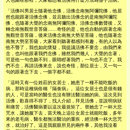
人包圍在那裡，大家都想看活佛用什麼方法為聾子治病。
「活佛叫男居士隨著他念佛，活佛念南無阿彌陀佛，他居
然也能跟著活佛念佛，並且聽出活佛念的是南無阿彌陀
佛，也隨著大聲的念南無阿彌陀佛。活佛念佛數聲後，又
轉念南無觀世音菩薩……奇怪的是，他也自動的跟著念南
無觀世音菩薩，後來活佛念南無大勢至菩薩，他也隨著念
南無大勢至菩薩，大家看到聽著都感到有趣，有的人以為
他不聾了，我也如此懷疑，我提議活佛不要念，由我們來
念，也叫他跟著我們念佛，雖然我們幾人，大聲的念著，
可是他一句也聽不到，眼睛瞪著我們，一句也不念了。我
們不念，再請活佛來念，說也奇怪，那位居士，又一句一
句的跟著念下去，一個字都不錯。
「這時又有一位姓莊的女居士，她患了一種不能吃飯的
病，那時這種病俗稱『隔食病』。這位女居士也是很有錢
的人，可是當時的醫生也沒有辦法醫治她的病。這次見到
活佛，歡喜得不得了，找人介紹，拜見活佛，並說明病狀
和痛苦，活佛醫病要以這次最規矩了。替她念了一杯大悲
咒水，讓她服下去，當天晚上這位女居士就能吃飯，多年
來的老毛病，醫生都無法醫治的重疾，經活佛一杯大悲咒
水，就治好了。這是我親眼所見的兩件事，其他我沒看