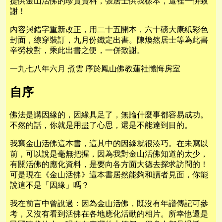
提供金山活佛的珍貴資料，張居士供我樣本，這裡一併致
謝！
內容與錯字重新改正，用二十五開本，六十磅大康紙彩色
封面，線穿裝訂，九月份鐵定出書。陳煥然居士等為此書
辛勞校對，乘此出書之便，一併致謝。
一九七八年六月 煮雲 序於鳳山佛教蓮社懺悔房室
自序
佛法是講因緣的，因緣具足了，無論什麼事都容易成功。
不然的話，你就是用盡了心思，還是不能達到目的。
我寫金山活佛這本書，這其中的因緣就很湊巧。在未寫以
前，可以說是毫無把握，因為我對金山活佛知道的太少，
有關活佛的應化資料，是要向各方面大德去探求訪問的！
可是現在《金山活佛》這本書居然能夠和讀者見面，你能
說這不是「因緣」嗎？
我在前言中曾說過：因為金山活佛，既沒有年譜傳記可參
考，又沒有看到活佛在各地應化活動的相片。所幸他還是