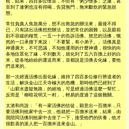
租，結果，四百多位僧眾，不但有「粥少僧多」之慮，甚
至到了連粥也沒有得喝，告貸無門，無米斷炊的緊急狀
態。
常住負責人焦急萬分，想不出救急的辦法來，最後不得
已，只有請出活佛想想辦法，並把常住的困難，以及眼前
刻不容緩的糧荒，一五一十的告訴活佛。慈悲的活佛，慨
然的一口承擔下來說：「不要緊，有小弟子。」活佛真是
神通廣大，不可思議，不知他運用的什麼神通，很快的向
各地信眾化了緣，不到數天，就化到了五六百擔上好的白
米，從各地紛紛的運送而來，並都說是活佛去化緣，要他
們送來的。
那一次經過活佛出面化緣，維持了四百多位修行辨道者的
生活，解決金山江天寺極大的危機，那時他們已經到了
「山窮水盡疑無路」的絕地，可是經過活佛這麼一幫忙，
反而是「柳暗花明又一村」，輕易的度過了這個難關。
太滄和尚說：「有一家活佛的信徒，願意出一百擔米，只
要活佛到他家中去一次，他就把一百擔米送來，結果，由
我陪同活佛到他家中去坐了一下，接受他們的供養，他才
很歡喜的派人把一百擔米送來金山。」