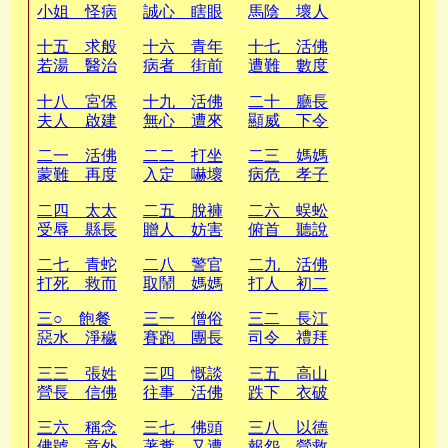
小姐 怪病
誠心 瞎眼
馬陰 壞人
能癒
能明
皈佛
十五 求般
十六 青年
十七 活佛
若湯 醫治
病者 街前
遭難 數度
母病
求醫
入獄
十八 宮保
十九 活佛
二十 廳長
夫人 啟建
無心 遭來
顯威 下令
道場
橫禍
捉拿
二一 活佛
二二 打坐
二三 媽媽
蒙難 再度
入定 嚇壞
病危 孝子
入獄
看守
求教
二四 太太
二五 脫褲
二六 蜈蚣
受辱 縣長
贈人 妨害
俯首 聽說
拿人
風化
皈依
二七 青蛇
二八 警官
二九 活佛
打死 救而
取鬧 媽媽
打人 初二
復活
相好
三果
三○ 飽餐
三一 僧俗
三二 長江
惡水 淨穢
賽跑 團長
司令 禮拜
不分
皈依
師父
三三 張姓
三四 慨談
三五 高山
營長 信佛
往事 活佛
跌下 衣破
經過
受辱
皮穿
三六 稱念
三七 佛頭
三八 以德
佛號 意外
著糞 又遭
報怨 營救