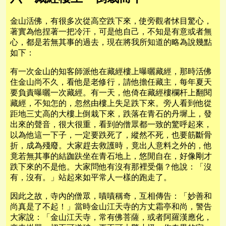
金山活佛，有很多次從高空跌下來，使旁觀者怵目驚心，
著實為他捏著一把冷汗，可是他自己，不知是有意或者無
心，都是若無其事的過去，現在將我所知道的略為說幾點
如下：
有一次金山的知客師派他在藏經樓上曝曬藏經，那時活佛
住金山尚不久，看他是老修行，請他擔任藏主，每年夏天
要負責曝曬一次藏經。有一天，他倚在藏經樓欄杆上翻閱
藏經，不知怎的，忽然由樓上失足跌下來。旁人看到他從
距地三丈高的大樓上倒栽下來，跌落在青石的丹墀上，發
出來的聲音，很大很重，看到的僧眾都一致的驚呼起來，
以為他這一下子，一定要跌死了，縱然不死，也要筋斷骨
折，成為殘廢。大家趕去救護時，竟出人意料之外的，他
竟若無其事的結跏趺坐在青石地上，悠閒自在，好像剛才
跌下來的不是他。大家問他有沒有那裡受傷？他說：「沒
有，沒有。」站起來如平常人一樣的跑走了。
因此之故，寺內的僧眾，嘖嘖稱奇，互相傳告：「妙善和
尚真是了不起！」當時金山江天寺的方丈霜亭和尚，警告
大家說：「金山江天寺，常有佛菩薩，或者阿羅漢應化，