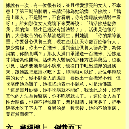
據說有一次，有一位很有錢，並且很愛漂亮的女人，不幸
患上了第三期的肺病，來請活佛為她治病，活佛說：「我
是出家人，不是醫生，不會看病，你有病應該去請醫生看
呀！」誰知那位女人竟跪下來哭著說：「請活佛慈悲救
我，我的病，醫生已經沒有辦法醫了」。活佛見他很可
憐，大悲救苦的心不禁油然而生，對她說：「你的業障很
重，你要發心供養三寶，現在金山江天寺數百位修行人，
缺少齋糧，你出一百擔米，送到金山供養大德高僧，為你
消業，你願意嗎？」那女人滿口承諾送一百擔米。活佛這
才開始為他醫病。活佛為人醫病的那種方法與藥品，也很
少見，活佛要她拿個小碗來，他從口中吐出濃厚的涎痰
來，跟她說把這痰水吃下去，肺病就可以好，那位年輕貌
美的女子，極不願食人的涎痰，要她出一百擔米不難，但
吃痰使她為難了，她搖搖頭表示不願意，可是活佛說：
「這是靈丹妙藥，妳不吃病就不能好，我除此之外，沒有
其他的方法為你醫病，你不吃我就去了。」這位女人為了
性命關係，也顧不得骯髒了，閉起眼睛，掩著鼻子，把半
碗痰水吃了下去了，奇異的是，數天後，她的不治重病，
竟霍然而癒了。
六 藏經樓上 倒栽而下