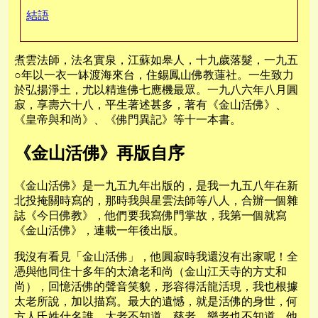
來者
佛國
哀榮
結語
煮雲法師，法名實泉，江蘇如皋人，十九歲落髮，一九五
○年以一衣一缽渡海來台，住錫鳳山佛教蓮社。一生致力
於弘揚淨土，尤以精進佛七應機最眾。一九八六年八月圓
寂，享壽六十八，平生著述甚多，著有《金山活佛》、
《皇帝與和尚》、《佛門異記》等十一本書。
《金山活佛》再版自序
《金山活佛》是一九五九年出版的，是我一九五八年在新
北投掩關時寫的，那時我與星雲法師等八人，合辦一個雜
誌《今日佛教》，他們要我寫佛門掌故，我第一個就寫
《金山活佛》，連載一年後出版。
我沒有看見「金山活佛」，他圓寂時我還沒有出家呢！全
憑與他同住十多年的太滄老和尚（金山江天寺的方丈和
尚），回憶活佛的聲音笑貌，形容得活龍活現，我也根據
太老所說，加以描寫。最大的遺憾，就是活佛的身世，何
方人氏姓什名誰，太老不知道，慈老、樂老也不知道，他