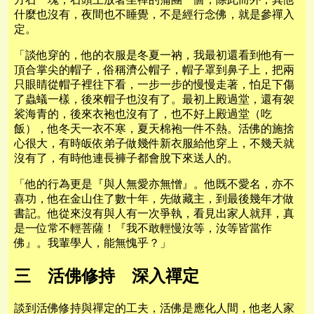
什麼也沒有，夜間也不睡覺，不是經行念佛，就是參禪入
定。
「談他穿的，他的衣服是冬夏一衲，我最初還看到他有一
頂合掌尖的帽子，俗稱濟公帽子，帽子罩到鼻子上，把兩
只眼睛從帽子裡往下看，一步一步的慢慢走著，怕足下傷
了蟲蟻一樣，後來帽子也沒有了。最初上殿過堂，還有袈
裟海青的，後來衣袍也沒有了，也不好上殿過堂（吃
飯），他冬天一衣不寒，夏天棉袍一件不熱。活佛的施捨
心很大，有時皈依弟子做幾件新衣服給他穿上，不幾天就
沒有了，有時他連長褲子都會脫下來送人的。
「他的行為更是『與人無愛亦無憎』。他既不愛名，亦不
喜功，他在金山住了數十年，先做藏主，到最後幾年才做
書記。他從來沒有與人有一次爭執，看見出家人就拜，真
是一位常不輕菩薩！『我不敢輕慢汝等，汝等皆當作
佛』。我輩學人，能無愧乎？」
三 活佛修持 深入禪定
談到活佛修持與禪定的工夫，活佛是應化人間，他老人家