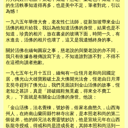
的生活軼事知道得再多，也是美中不足，筆者對此，引以
為憾！
一九六五年華僧大會，老友性仁法師，從新加坡帶來金山
活佛的相片給我，我以為他知道活佛的身世，結果也是不
知道，珍貴的相片，放在書桌的玻璃下面，時間一久，有
水進去，活佛的相片也壞了，這又是我遺憾終身的事。
關於活佛在緬甸圓寂之事，慈老說的與樂老說的亦不同，
我只有依據各種傳說寫下去，不知道誰對誰不對，不得不
在這裡向讀者抱歉。
一九七五年七月十五日，緬甸有一位恆月老和尚回國定
居，佛光山大雄寶殿破土及大佛開光法會，恆老由日月潭
玄奘寺趕到了佛光山，我們見面談到金山活佛的故事，恆
老知之甚詳，真是「踏破鐵鞋無覓處，得來全不費工
夫」。下面就是有關金山活佛的身世。他說：
「金山活佛，法名覺棟，號妙善，俗家名曲愍久，山西海
州人，在終南山蘭田縣竹林寺出家，是本照老和尚的第二
個徒弟，他的師兄法名覺靈號妙訪，他是宣統元年在山西
臥龍寺授戒，得戒和尚是證成長老，其師本照和尚活到一