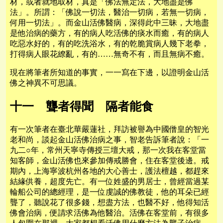
材，或者就地取材，真是「佛法無定法，大地盡是佛
法」。所謂：「佛說一切法，醫治一切病，若無一切病，
何用一切法」。而金山活佛醫病，深得此中三昧，大地盡
是他治病的藥方，有的病人吃活佛的痰水而癒，有的病人
吃惡水好的，有的吃洗浴水，有的乾脆賞病人幾下老拳，
打得病人眼花繚亂，有的……無奇不有，而且無病不癒。
現在將筆者所知道的事實，一一寫在下邊，以證明金山活
佛之神異不可思議。
十一 聾者得聞 隔者能食
有一次筆者在臺北華嚴蓮社，拜訪被譽為中國僧皇的智光
老和尚，談起金山活佛治病之事，智老告訴筆者說：「一
九二○年，常州天寧寺傳授三壇大戒，那一次我在客堂當
知客師，金山活佛也來參加傳戒勝會，住在客堂後邊。戒
期內，上海寧波杭州各地的大心善士，護法檀越，都趕來
結緣供養，超度先亡。有一位姓盛的男居士，曾經當過某
輪船公司的總經理，是一位虔誠的佛教徒，他的耳朵已經
聾了，聽說花了很多錢，想盡方法，也醫不好，他得知活
佛會治病，便請求活佛為他醫治。活佛在客堂前，有很多