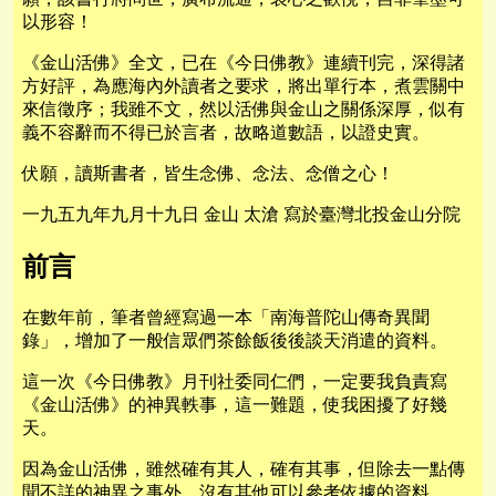
以形容！
《金山活佛》全文，已在《今日佛教》連續刊完，深得諸
方好評，為應海內外讀者之要求，將出單行本，煮雲關中
來信徵序；我雖不文，然以活佛與金山之關係深厚，似有
義不容辭而不得已於言者，故略道數語，以證史實。
伏願，讀斯書者，皆生念佛、念法、念僧之心！
一九五九年九月十九日 金山 太滄 寫於臺灣北投金山分院
前言
在數年前，筆者曾經寫過一本「南海普陀山傳奇異聞
錄」，增加了一般信眾們茶餘飯後後談天消遣的資料。
這一次《今日佛教》月刊社委同仁們，一定要我負責寫
《金山活佛》的神異軼事，這一難題，使我困擾了好幾
天。
因為金山活佛，雖然確有其人，確有其事，但除去一點傳
聞不詳的神異之事外，沒有其他可以參考依據的資料。