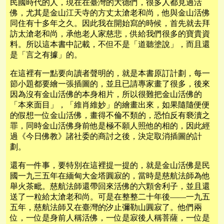
民國時代的人，現在在臺灣的大德們，很多人都見過活
佛，尤其是金山江天寺的方丈太滄老和尚，他與金山活佛
同住有十多年之久。因此我在開始寫的時候，首先就去拜
訪太滄老和尚，承他老人家慈悲，供給我們很多的寶貴資
料。所以這本書中記載，不但不是「道聽塗說」，而且還
是「言之有據」的。
在這裡有一點要向讀者聲明的，就是本書原訂計劃，每一
節小題都要繪一張插圖的，並且已請專家畫了很多，後來
因為沒有金山活佛的本身相片，所以很難把金山活佛的
「本來面目」，「維肖維妙」的繪畫出來，如果隨隨便便
的假想一位金山活佛，畫得不倫不類的，恐怕反有褻瀆之
罪，同時金山活佛身前他是極不願人照他的相的，因此經
過《今日佛教》諸社委的商討之後，決定取消插圖的計
劃。
還有一件事，要特別在這裡提一提的，就是金山活佛是民
國一九三五年在緬甸大金塔圓寂的，當時是慈航法師為他
舉火茶毗。慈航法師還帶回來活佛的六顆舍利子，並且還
送了一粒給太滄老和尚。可是在整整二十年後——一九五
五年，慈航法師又在臺灣的汐止彌勒山圓寂了。他們兩
位，一位是身前人稱活佛，一位是寂後人稱菩薩，一位是