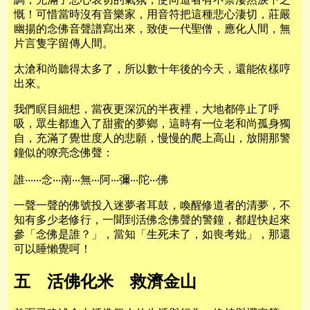
慨！可惜當時沒有音樂家，用音符把這種悲心淒切，莊嚴
幽揚的念佛音聲譜寫出來，致使一代聖僧，應化人間，無
片言隻字留傳人間。
太滄和尚聽得太多了，所以數十年後的今天，還能依樣哼
出來。
我們瞑目細想，當夜更深沉的半夜裡，大地都停止了呼
吸，眾生都進入了甜蜜的夢鄉，這時有一位老和尚孤身獨
自，充滿了覺世度人的悲願，慢慢的爬上高山，放開那警
鐘似的嘹亮念佛聲：
誰‧‧‧‧‧‧念‧‧‧南‧‧‧無‧‧‧阿‧‧‧彌‧‧‧陀‧‧‧佛
一聲一聲的佛號投入迷夢者耳鼓，喚醒修道者的清夢，不
知有多少老修行，一聞到活佛念佛聲的警鐘，都趕快起來
參「念佛是誰？」，當知「生死未了，如喪考妣」，那還
可以睡懶覺呵！
五 活佛化米 救濟金山