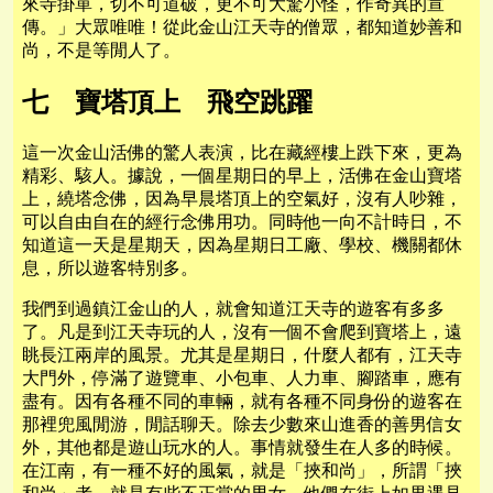
來寺掛單，切不可道破，更不可大驚小怪，作奇異的宣
傳。」大眾唯唯！從此金山江天寺的僧眾，都知道妙善和
尚，不是等閒人了。
七 寶塔頂上 飛空跳躍
這一次金山活佛的驚人表演，比在藏經樓上跌下來，更為
精彩、駭人。據說，一個星期日的早上，活佛在金山寶塔
上，繞塔念佛，因為早晨塔頂上的空氣好，沒有人吵雜，
可以自由自在的經行念佛用功。同時他一向不計時日，不
知道這一天是星期天，因為星期日工廠、學校、機關都休
息，所以遊客特別多。
我們到過鎮江金山的人，就會知道江天寺的遊客有多多
了。凡是到江天寺玩的人，沒有一個不會爬到寶塔上，遠
眺長江兩岸的風景。尤其是星期日，什麼人都有，江天寺
大門外，停滿了遊覽車、小包車、人力車、腳踏車，應有
盡有。因有各種不同的車輛，就有各種不同身份的遊客在
那裡兜風閒游，閒話聊天。除去少數來山進香的善男信女
外，其他都是遊山玩水的人。事情就發生在人多的時候。
在江南，有一種不好的風氣，就是「挾和尚」，所謂「挾