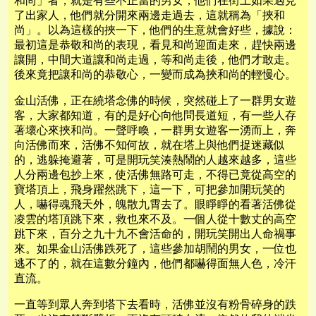
和尚」者，就是有些不正當的男女，他們在街上如果遇見
了出家人，他們就分開來兩邊走過去，這就稱為「挾和
尚」。以為這樣的挾一下，他們的生意就會好些，據說：
最初這是恭敬和尚的表現，看見和尚迎面走來，趕快兩邊
讓開，中間大道讓和尚走過，等和尚走後，他們才敢走。
後來竟把讓和尚的恭敬心，一變而成為挾和尚的輕慢心。
金山活佛，正在繞塔念佛的時候，突然碰上了一群男女遊
客，大家都知道，有的是好心向他問長道短，有一些人存
著壞心來挾和尚。一聲呼喚，一群男女遊客一湧而上，奔
向活佛而來，活佛不知何故，就在塔上與他們捉迷藏似
的，逃躲掩避著，可是開玩笑湊熱鬧的人越來越多，這些
人分兩邊包抄上來，使活佛無路可走，不得已竟從高空的
寶塔頂上，飛身躍然跳下，這一下，可把參加開玩笑的
人，嚇得魂飛天外，魄散九霄去了。眼睜睜的看著活佛從
凌雲的塔頂跳下來，救也來不及。一個人從十數丈的高空
跳下來，百分之九十九不會活命的，開玩笑開出人命禍事
來。如果金山活佛跌死了，這些參加胡鬧的男女，一位也
逃不了的，就在這數分鐘內，他們都嚇得面無人色，冷汗
直流。
一直等到眾人奔到塔下去看時，活佛並沒有粉骨碎身的跌