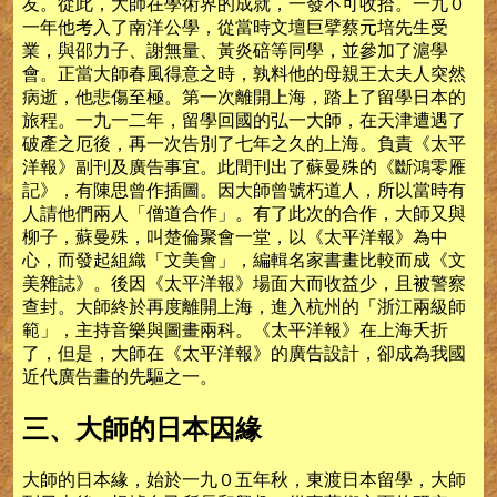
友。從此，大師在學術界的成就，一發不可收拾。一九０
一年他考入了南洋公學，從當時文壇巨擘蔡元培先生受
業，與邵力子、謝無量、黃炎碚等同學，並參加了滬學
會。正當大師春風得意之時，孰料他的母親王太夫人突然
病逝，他悲傷至極。第一次離開上海，踏上了留學日本的
旅程。一九一二年，留學回國的弘一大師，在天津遭遇了
破產之厄後，再一次告別了七年之久的上海。負責《太平
洋報》副刊及廣告事宜。此間刊出了蘇曼殊的《斷鴻零雁
記》，有陳思曾作插圖。因大師曾號朽道人，所以當時有
人請他們兩人「僧道合作」。有了此次的合作，大師又與
柳子，蘇曼殊，叫楚倫聚會一堂，以《太平洋報》為中
心，而發起組織「文美會」，編輯名家書畫比較而成《文
美雜誌》。後因《太平洋報》場面大而收益少，且被警察
查封。大師終於再度離開上海，進入杭州的「浙江兩級師
範」，主持音樂與圖畫兩科。《太平洋報》在上海夭折
了，但是，大師在《太平洋報》的廣告設計，卻成為我國
近代廣告畫的先驅之一。
三、大師的日本因緣
大師的日本緣，始於一九０五年秋，東渡日本留學，大師