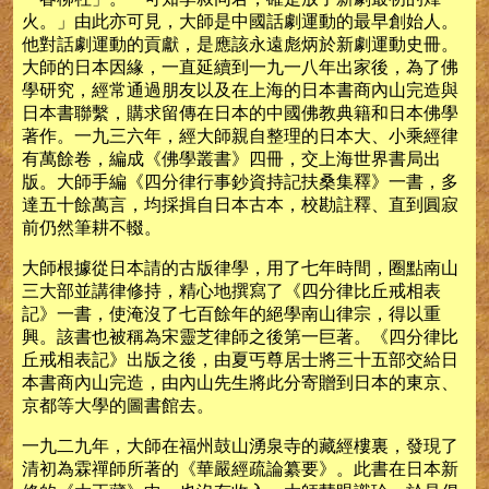
火。」由此亦可見，大師是中國話劇運動的最早創始人。
他對話劇運動的貢獻，是應該永遠彪炳於新劇運動史冊。
大師的日本因緣，一直延續到一九一八年出家後，為了佛
學研究，經常通過朋友以及在上海的日本書商內山完造與
日本書聯繫，購求留傳在日本的中國佛教典籍和日本佛學
著作。一九三六年，經大師親自整理的日本大、小乘經律
有萬餘卷，編成《佛學叢書》四冊，交上海世界書局出
版。大師手編《四分律行事鈔資持記扶桑集釋》一書，多
達五十餘萬言，均採揖自日本古本，校勘註釋、直到圓寂
前仍然筆耕不輟。
大師根據從日本請的古版律學，用了七年時間，圈點南山
三大部並講律修持，精心地撰寫了《四分律比丘戒相表
記》一書，使淹沒了七百餘年的絕學南山律宗，得以重
興。該書也被稱為宋靈芝律師之後第一巨著。《四分律比
丘戒相表記》出版之後，由夏丐尊居士將三十五部交給日
本書商內山完造，由內山先生將此分寄贈到日本的東京、
京都等大學的圖書館去。
一九二九年，大師在福州鼓山湧泉寺的藏經樓裏，發現了
清初為霖禪師所著的《華嚴經疏論纂要》。此書在日本新