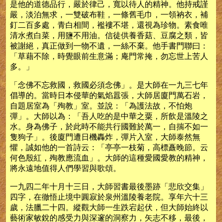
是他的道德品行，嚴於律己，寬以待人的精神。他持戒謹
嚴，淡泊無求，一雙破布鞋，一條舊毛巾，一領衲衣，補
釘二百多處，青白相間，襤褸不堪，還視為珍物。素食唯
清水煮白菜，用鹽不用油。信徒供養香菇、豆腐之類，皆
被謝絕，真正做到一物不遺，一絲不棄。他手書門聯曰：
「草藉不除，時覺眼前生意滿；庵門常掩，勿忘世上苦人
多。」
「念佛不忘救國，救國必須念佛」。是大師在一九三七年
倡導的。當時日本侵華的氣焰囂張，大師居廈門萬石岩，
自題居室為「殉教」室。並說：「為護法故，不怕炮
彈」。大師以為：「吾人吃的是中華之粟，所飲是溫陵之
水。身為佛子，於此時不能共行國難於萬一，自揣不如一
隻狗子」。後廈門遭日機轟炸，彈片入室，大師泰然無
懼，誠如他的一首詩云：「亭亭一枝菊，高標矗晚節。云
何色殷紅，殉教應流血」。大師的這種愛國愛教的精神，
將永遠地值得人們學習與歌頌。
一九四二年十月十三日，大師習書最後墨跡「悲欣交集」
四字，在徹悟止境中圓寂於泉州溫陵養老院。享年六十三
歲，法臘二十四。縱觀大師一生跌宕起伏，但大師始終以
藝術家敏銳的感受力與深邃的洞察力，矢志不移，最後，