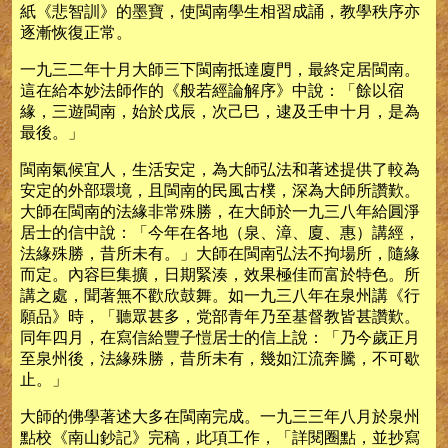
紙《悲智訓》的墨寶，使閩南學生相習成誦，教學秩序亦
逐漸恢復正常。
一九三二年十月大師三下閩南抵達廈門，最終定居閩南。
這在給本妙法師作的《般若經論解序》中說：「餘以宿
緣，三遊閩南，始於戊辰，次己巳，逮及壬申十月，是為
最後。」
閩南氣候宜人，生活安定，為大師弘法和著述提供了較為
安定的外部環境，且閩南的民風古樸，深為大師所讚歎。
大師在閩南的法緣非常殊勝，在大師於一九三八年給圓淨
居士的信中說：「今年在各地（泉、漳、廈、惠）講經，
法緣殊勝，昔所未有。」大師在閩南弘法不拘場所，隨緣
而定。內容巨集擴，日期緊湊，效果極佳而富於特色。所
講之處，聞著無不歡欣鼓舞。如一九三八年在泉州講《行
願品》時，「聽眾甚多，党部青年乃至基督教皆甚讚歎。
同年四月，在寫信給豐子愷居士的信上說：「乃今歲正月
至泉州後，法緣殊勝，昔所未有，幾如江流奔騰，不可歇
止。」
大師的佛學著述大多在閩南完成。一九三三年八月於泉州
點校《南山鈔記》完稿，此項工作，「詳閱圈點，並抄寫