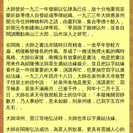
大師曾於一九三一年發願以弘律為己任，故十分地重視並
樂於啟導僧人自發組成學律組織。一九三三年大師應泉州
開元寺住持轉物和尚之請，由廈到泉，集合學僧十餘人，
於開元寺創建南山律學苑。「學員除了聽律以外，並各自
閱讀圈點南山三大部，以作深入之研究」。
在閩南，大師之書法亦隨時日而精進，一改早年形較方
扁，稍後略變修長的作風。形成了一種淡無煙火氣的獨特
風格。大師出家後，唯獨沒有放棄的是書法，他是把書法
用來作為紹隆佛法與眾生廣結法緣媒介。並且把以字結緣
看作是一件很重要的大事，演講再忙，也要抽空寫字以廣
結法緣。一九三八年四月十八日，大師在泉州承天寺致豐
子愷居士的信中說：「於泉州各地及惠安，演講甚忙，寫
字極多，居泉不滿兩月，已逾千件」。同年十二月十五
日，大師在承天寺致慈航居士的信中說：「本擬掩關習靜
數月，乃人事紛忙，意未如願，到泉州後，已寫字五百件
左右」。
大師漳州、晉江等地弘法時，大師也常以字廣結法緣。
大師在閩南弘法成功，為眾人所欽慕。更具有震撼人心的