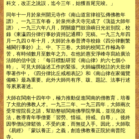
科文，改正之訛誤，迄今三年，始獲首尾完竣。」
同年十一月於泉州開元寺作《南山道宣律祖弘傳佛教年
譜》。一九三五年春，於泉州承天寺完成了《蕅益大師年
譜》，一九三六年八月，閉關廈門鼓浪嶼日光岩別院，校
錄《東瀛四分律行事鈔資持記通釋》完稿。一九三九年四
月一九四０年十月，大師於永春普濟寺校錄《四分律刪繁
補闕行事鈔》上、中、下三卷。大師的校閱工作極為辛
苦，有時傾數月至數年之力。在他於惠安淨峰寺寫給廣洽
法師的信中說：「每日標點研習《南山律》約六七個小
時」。可見大師論述工作的緊張。大師編撰校註的大批律
學著作中，《四分律比丘戒相表記》和《南山律在家備覽
備略》最為重要。此外大師尚有序、跋、題記、法事行述
等累累著述。
大師在閩南十四年中，極力推動促進閩南的僧教育，培養
了大批的佛教人才。一九三二年、一九三四年，大師兩次
受常惺院長之請，幫助整頓閩南佛學院學風，並現身說
法，教導青年學僧要「習勞、惜福、持戒、自尊」。後終
因學僧紀律鬆弛，不受約束，而無從入手。因此，大師取
《易經》「蒙以養正」之義，創造佛教養正院於南普陀
寺。