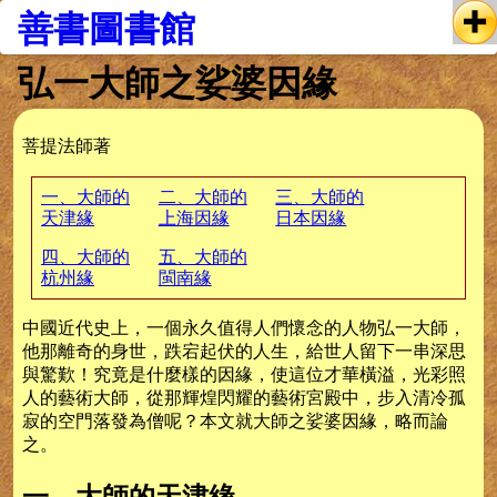
善書圖書館
弘一大師之娑婆因緣
菩提法師著
一、大師的
二、大師的
三、大師的
天津緣
上海因緣
日本因緣
四、大師的
五、大師的
杭州緣
閩南緣
中國近代史上，一個永久值得人們懷念的人物弘一大師，
他那離奇的身世，跌宕起伏的人生，給世人留下一串深思
與驚歎！究竟是什麼樣的因緣，使這位才華橫溢，光彩照
人的藝術大師，從那輝煌閃耀的藝術宮殿中，步入清冷孤
寂的空門落發為僧呢？本文就大師之娑婆因緣，略而論
之。
一、大師的天津緣