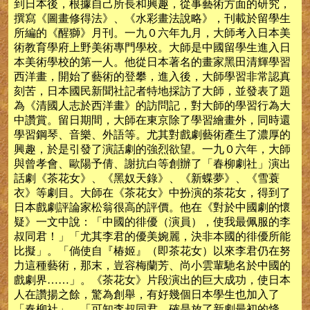
到日本後，根據自己所長和興趣，從事藝術方面的研究，
撰寫《圖畫修得法》、《水彩畫法說略》，刊載於留學生
所編的《醒獅》月刊。一九０六年九月，大師考入日本美
術教育學府上野美術專門學校。大師是中國留學生進入日
本美術學校的第一人。他從日本著名的畫家黑田清輝學習
西洋畫，開始了藝術的登攀，進入後，大師學習非常認真
刻苦，日本國民新聞社記者特地採訪了大師，並發表了題
為《清國人志於西洋畫》的訪問記，對大師的學習行為大
中讚賞。留日期間，大師在東京除了學習繪畫外，同時還
學習鋼琴、音樂、外語等。尤其對戲劇藝術產生了濃厚的
興趣，於是引發了演話劇的強烈欲望。一九０六年，大師
與曾孝會、歐陽予倩、謝抗白等創辦了「春柳劇社」演出
話劇《茶花女》、《黑奴天錄》、《新蝶夢》、《雪蓑
衣》等劇目。大師在《茶花女》中扮演的茶花女，得到了
日本戲劇評論家松翁很高的評價。他在《對於中國劇的懷
疑》一文中說：「中國的徘優（演員），使我最佩服的李
叔同君！」「尤其李君的優美婉麗，決非本國的徘優所能
比擬」。「倘使自『椿姬』（即茶花女）以來李君仍在努
力這種藝術，那末，豈容梅蘭芳、尚小雲輩馳名於中國的
戲劇界……」。《茶花女》片段演出的巨大成功，使日本
人在讚揚之餘，驚為創舉，有好幾個日本學生也加入了
「春柳社」。「可知李叔同君，確是放了新劇最初的烽