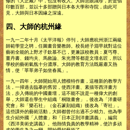
修的《大正藏》中，也沒有收入。大師慧眼識珍，於是倡
印數百部，並以十多部贈與日本各大學和寺院，由此可
見，大師與日本因緣之深遠。
四、大師的杭州緣
一九一二年十月《太平洋報》停刊，大師應杭州浙江兩級
師範學堂之聘，任圖畫音樂教師。校長經子淵早就對這位
藝術全能的上野才子欽慕不已，更兼該校教員：夏丐尊、
薑丹書、錢均夫、馬敘論、朱光潛等都是文壇名匠，所以
學校的藝術氣氛十分濃厚。大師的教育方法既嚴肅又熱
情，使「莘莘弟子如坐春風」。
一九一四年，大師開始用人體模特作畫，這種新的教學方
法，一掃過去臨摹的舊習，使西洋畫、素描等西洋畫方
法，步入傳統的中國畫壇，這不能不說是一種偉大的創
舉，大師還在學生中組織「桐陰畫會」，後改為「洋畫研
究會」和「樂石社」（金石篆刻組織）後改為「寄社」。
這些課外的藝術活動，大師都曾付出過不少精力。他為學
生介紹外國「人體畫」和「日本正則洋畫講義」，編寫
《西洋美術史講義》。他熱情負責的教學精神，使許多頑
皮的學生為之一變，開始愛好藝術了。