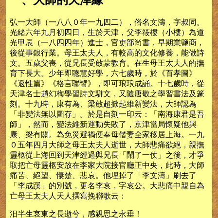
弘一大師（一八八０年一九四二），俗名文濤，字叔同。
光緒六年九月初四日，生於天津，父李筱樓（小樓）為道
光甲辰（一八四四年）進士，官吏部尚書，早期業鹽商，
後從事銀行業。母王太夫人，有較高的文化修養，能做詩
文。五歲父喪，從兄長受啟蒙教育。在生母王太夫人的撫
育下長大。少年即聰慧好學，六七歲時，於《百孝圖》
《返性篇》《格言聯譬》，即可琅琅成誦。十七歲時，從
天津名士趙幻梅學習詩文駢文，又隨唐敬之學習書法及篆
刻。十九時，康有為、梁啟超掀起維新變法，大師認為
「非變法無以圖存」。於是自刻一印云：「南海康君是吾
師」，然而，變法維新運動失敗了，京津當局懷疑他與
康、梁有關。為免災避禍便奉母偕妻全家移居上海。一九
０五年四月大師之母王太夫人逝世，大師悲痛欲絕，親撫
靈柩從上海回到天津經過與兄長「鬧了一仗」之後，才爭
取把亡母靈柩安放在李家大院接官廳正中央，此時，大師
痛苦、絕望、悽楚、悲哀。他埋掉了「李文濤」刷去了
「李成蹊」的別號，更名李哀，字哀公。大悲痛中親自為
亡母王太夫人天人撰寫挽聯歌云：
汨半生哀東之長逝兮，感親思之永垂！