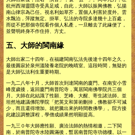
杭州西湖靈隱寺受具足戒，自此，大師以振興佛教，弘揚
南山律宗為己任。視名利如草芥，置個人利害於度外。雲
水飄泊，萍蹤無定。掛單、弘法的寺院多達幾十上百處，
而從不把那個寺院看作個人私產，一旦離去了此緣便了，
並聲明終身不作住持、方丈。
五、大師的閩南緣
大師出家二十四年，在福建閩南弘法先後達十四年之久，
最後圓寂於泉州溫陵養老院的晚晴室。這段時間，無疑的
是大師弘法利生重要時期。
一九二八年十月，大師首次到達閩南的廈門。在南安小雪
峰度歲後，返回廈門南普陀寺，寓居閩南佛學院共三個
月。大師在此結識了性願、芝峰、大醒、寄生諸法師。並
坦然地建議佛陀學院「把英文和算術刪掉，佛教卻不可減
少，而且還得增加。就把騰出來的時間教佛學」。院方接
此建設調整課程，學僧成績果然明顯提高。
一九三０年大師應性願、廣洽法師的熱情相邀，二下閩
南，於南普陀寺水陸圓滿後，暫居南普陀寺功德樓。以一