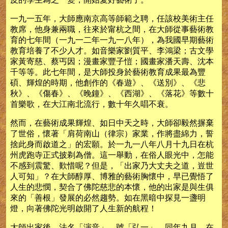
一九一五年，大師應南京高等師範之聘，任該校美術主任
教席，他身兼兩職，往來於甯杭之間，在大師從事藝術教
育的七年間（一九一二年一九一八年），為我國早期藝術
教育培養了不少人才。如音樂家劉質平、李鴻梁；古文學
家黃寄慈、蔡丐因；漫畫家豐子愷；國畫家潘天壽、沈本
千等等。此七年間，是大師投身於藝術教育成果最為豐
碩、輝煌的時期，他創作的《春遊》、《送別》、《悲
秋》、《傷春》、《晚鐘》、《西湖》、《落花》等數十
首樂歌，在大江南北流行，數十年久唱不衰。
然而，在藝術成果輝煌、如日中天之時，大師卻毅然摒棄
了世俗，懷著「肩荷南山（律宗）家業，作將盡綿力，誓
捨此身而啟道之」的宏願。於一九一八年八月十九日在杭
州虎跑寺正式披剃為僧。這一舉動，在俗人眼光中，怎能
不感到震驚、歎惜呢？但是，「出家乃大丈夫之道，豈世
人可知」？在大師醇厚、博雅的藝術胸懷中，早已覺悟了
人生的悲憫，契合了佛陀慈悲的本懷，他的出家是與生俱
來的「善根」發展的必然趨勢。如在黑暗中探見一盞明
燈，向著佛陀光明啟開了人生新的航程！
大師出家後，法名「演音」，號「弘一」。同年九月，在