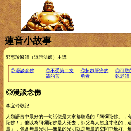
蓮音小故事
郭惠珍醫師（道證法師）主講
◎漫談念佛
◎不受第二支
◎超越肝癌的
◎可敬
箭的苦
勇者
乾老師
◎漫談念佛
李宜玲敬記
人類語言中最好的一句話便是大家都聽過的「阿彌陀佛」，
陀佛！」他以為阿彌陀佛是人死去，師父為人超度才念的，
量」，包含無量光明—無量的光明就是無量的空間中最好、