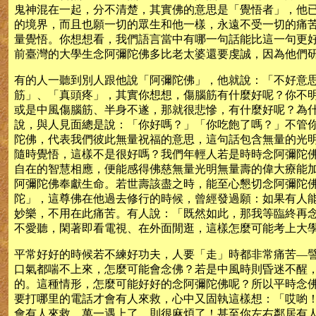
鬼神混在一起，分不清楚，其實佛的意思是「覺悟者」，他
的境界，而且也願一切的眾生和他一樣，永遠不受一切的痛
量覺悟。你想想看，我們語言當中有哪一句話能比這一句更
前臺灣的大學生念阿彌陀佛多比老太婆還要虔誠，因為他們
有的人一聽到別人跟他說「阿彌陀佛」，他就說：「不好意
筋」、「真頭疼」，其實你想想，傷腦筋有什麼好呢？你不
或是中風傷腦筋、半身不遂，那就很悲慘，有什麼好呢？為
說，與人見面總是說：「你好嗎？」「你吃飽了嗎？」不管
陀佛，代表我們彼此無量祝福的意思，這句話包含無量的光
隨時覺悟，這樣不是很好嗎？我們年輕人若是時時念阿彌陀
自在的智慧相應，便能感得佛慈無量光明無量壽的偉大療能
阿彌陀佛奉獻生命。若世壽該盡之時，能至心懇切念阿彌陀
陀」，這尊佛在他過去修行的時候，曾經發過願：如果有人
妙樂，不用在此痛苦。有人說：「既然如此，那我等臨終再
不愛聽，閑著即看電視、在外面閒逛，這樣怎麼可能考上大
平常好好的時候若不練好功夫，人要「走」時都非常痛苦—
口氣都喘不上來，怎麼可能會念佛？若是中風時則昏迷不醒
的。這種情形，怎麼可能好好的念阿彌陀佛呢？所以平時念
要打哪里的電話才會有人來救，心中又固執這樣想：「哎喲
會有人來救，萬一遇上了，則很麻煩了！甚至你左右鄰居有