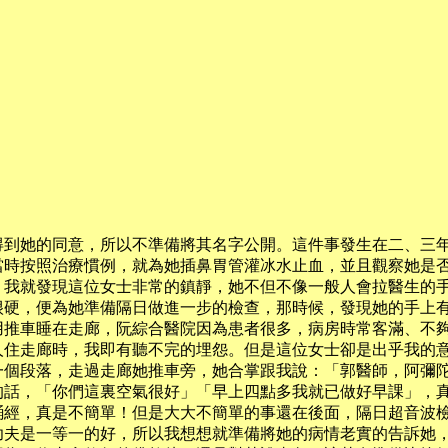
得到她的同意，所以不準備將其名字公開。這件事發生在二、三
當時按照治療慣例，就為她插鼻胃管灌冰水止血，並且觀察她是
，我就發現這位女士非常的鎮靜，她不但不像一般人會拉醫生的
很硬，便為她準備隔日做進一步的檢查，那時候，發現她的手上
用推車睡在走廊，阮綜合醫院因為患者很多，病房時常客滿、不
人住走廊時，我即有聽不完的埋怨。但是這位女士卻是出乎我的
一個段落，走過走廊她推車旁，她合掌跟我說：「郭醫師，阿彌
的話，「你們這裏空氣很好」「早上四點多我就已做好早課」，
誦經，真是不簡單！但是大大不簡單的事還在後面，隔日超音波
功夫是一等一的好，所以我想想就準備將她的病情老實的告訴她