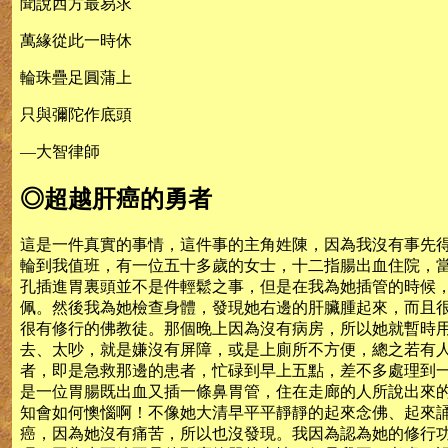
聞說西方最易求
萬緣從此一時休
輪珠疊足圓蒲上
只與彌陀作底頭
—大智律師
◎超越肝癌的勇者
這是一件真實的事情，這件事的主角姓陳，因為我沒有事先
輪到我值班，有一位五十多歲的女士，十二指腸出血住院，
孔插進胃裏頭並不是件輕鬆之事，但是在我為她插管的時候
佩。然後我為她檢查身體，發現她右邊的肝臟腫起來，而且
很有修行的佛教徒。那個晚上因為沒有病房，所以她就暫時
去、太吵，就是嫌沒有屏障，或是上廁所不方便，總之若有
者，即是急救那邊的患者，忙碌到早上五點，差不多處理到
是一位胃腸既出血又插一條鼻胃管，住在走廊的人所說出來
知會如何懊惱啊！不像她大清早平平靜靜的起來念佛、起來
癌，因為她沒有痛苦，所以也沒發現。我因為認為她的修行