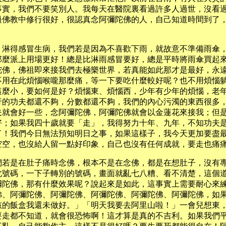
事實，我們不要笑別人。我每天在醫院裏看過許多人過世，沒看
過佛教中修行很好，很認真念阿彌陀佛的人，自己知道時間到了
，淋得感冒生病，我們若是因為不喜歡下雨，就故意不準備雨傘
那麼派上用場更好！總是比淋雨感冒要好，總是平時將雨傘買起
陀佛，佛祖即來接我們去極樂世界，若真能如此那才是最好，永
不用在此煩惱喉嚨那麼痛，等一下要吃什麼較好呢？也不用煩惱
這麼小，要如何是好？煩惱東、煩惱西，少年有少年的煩惱，老
行的功夫都還不夠，分數都還不夠，我們的內心污濁的東西很多
夫就會好一些，念阿彌陀佛，阿彌陀佛就會以金蓮花來接我；但
好；如果我四十歲就要「走」，我得努力十年、九年，不知功夫
了！我們今日無法預知明日之事，如果這樣子，我今天更加要盡
空空，也沒給人留一點好印象，自己也沒有任何成就，要走也痛
們若是在肚子痛時念佛，根本不是在念佛，都是在想肚子，沒有
此號碼，一下子轉別的號碼，畫面就亂七八糟、看不清楚，這個
彌陀佛，那有什麼效果呢？說起來是如此，這事實上需要耐心來
佛、阿彌陀佛、阿彌陀佛、阿彌陀佛、阿彌陀佛、阿彌陀佛，如
孩的飯盒我還未做好。」「明天我要去阿里山啦！」一會兒想東
要走都不知道，就會很恐怖啊！這才算是真的不吉利。如果我們