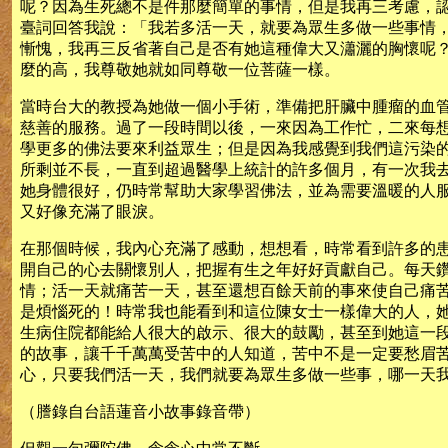
呢？因為生死總不是件那麼簡單的事情，但是我再三考慮，
臺詞回答我說：「我若多活一天，就要為眾生多做一些事情
慚愧，我再三反省著自己是否有她這種偉大又瀟灑的胸懷呢
麼的高，我尊敬她就如同尊敬一位菩薩一樣。
當時台大的教授為她做一個小手術，準備把肝臟中腫瘤的血
慈善的服務。過了一段時間以後，一來因為工作忙，二來每
學更多的佛法要來利益眾生；但是因為我感覺到我們這污染
所剩並不長，一直到超過醫學上統計的許多個月，有一次我
她身體很好，仍時常幫助大家學習佛法，並為需要溫暖的人
又好像充滿了眼淚。
在那個時候，我內心充滿了感動，想想看，時常看到許多的
開自己的心去關懷別人，把握有生之年好好貢獻自己。每天
情；活一天就痛苦一天，甚至還想百餘天前的事來使自己痛
是煩惱死的！時常我也能看到和這位陳女士一樣偉大的人，
生病住院都能給人很大的啟示、很大的鼓勵，甚至到她這一
的故事，讓千千萬萬受苦中的人知道，苦中不是一定要愁眉
心，只要我們活一天，我們就要為眾生多做一些事，哪一天
（謄錄自台語蓮音小故事錄音帶）