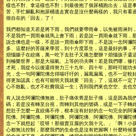
樣也不對、拿這樣也不對；到最後抱了個尿桶跑出去，這是
苦，手忙腳亂和抱尿桶逃走實在是沒什麼兩樣的，我只有看
很自在的「回去」了！
我們都知道天若是將下雨，我們就要帶雨傘，以免被雨淋到
不是我們一買雨傘就馬上會下雨；若是說一買雨傘就下雨，
說念佛也是一樣，不是說一買雨傘即下雨，不是說一念阿彌
多、這麼好的菩薩來學習，到十方度眾生，這是最好的事，
煩惱腸子在絞痛，萬一吃下去肚子又痛怎麼辦？煩惱孩子還
到極樂世界，那是大福氣、上等的功夫啊！若是我們哪，修
才死，我從今以後還得努力三十九年、四十年，那時可能功
光，念一句阿彌陀佛念得喘吁吁的，漏風漏風，也不一定較
得更加認真；也有可能明天我就要「回去」了，這就不一定
心不散亂，也才不枉費我這一生；否則我們來也空空、去也
有人說念阿彌陀佛無效，肚子痛依舊是肚子痛，這是因為我
碼；若是沒有轉至台視，而轉到其他的號碼，或是一下子轉
想肚子怎麼一直絞痛不停，根本沒有好好的念一句完全的阿
陀佛。阿彌陀佛、阿彌陀佛、阿彌陀佛、阿彌陀佛、阿彌陀
念一下就想起「哎呀！那個賣豆腐的欠我十元。」「啊！小
心都無法控制，那麼我們的生命也是沒有把握啊！什麼時候