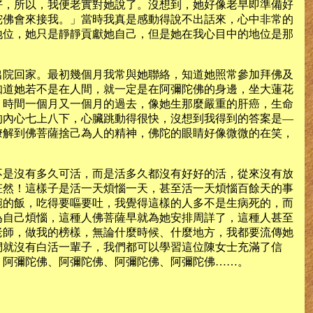
好，所以，我便老實對她說了。沒想到，她好像老早即準備好
陀佛會來接我。」當時我真是感動得說不出話來，心中非常的
地位，她只是靜靜貢獻她自己，但是她在我心目中的地位是那
出院回家。最初幾個月我常與她聯絡，知道她照常參加拜佛及
知道她若不是在人間，就一定是在阿彌陀佛的身邊，坐大蓮花
。時間一個月又一個月的過去，像她生那麼嚴重的肝癌，生命
的內心七上八下，心臟跳動得很快，沒想到我得到的答案是—
瞭解到佛菩薩捨己為人的精神，佛陀的眼睛好像微微的在笑，
不是沒有多久可活，而是活多久都沒有好好的活，從來沒有放
枉然！這樣子是活一天煩惱一天，甚至活一天煩惱百餘天的事
碗的飯，吃得要嘔要吐，我覺得這樣的人多不是生病死的，而
為自己煩惱，這種人佛菩薩早就為她安排周詳了，這種人甚至
老師，做我的榜樣，無論什麼時候、什麼地方，我都要流傳她
們就沒有白活一輩子，我們都可以學習這位陳女士充滿了信
、阿彌陀佛、阿彌陀佛、阿彌陀佛、阿彌陀佛……。