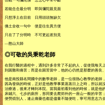
但觀一句彌陀佛 念念心中常不斷
若能念念最分明 即與彌陀親見面
只想淨土在目前 日用頭頭無缺欠
佛土全收一句中 便是往生異方便
只在了了分明時 不可更起差別見
—憨山大師
◎可敬的吳秉乾老師
在我行醫的過程中，遇到許多非常了不起的人，促使我每天
到困難和痛苦；而是在困苦當中，他的心仍然是那麼的善良
他是南投縣名間國中的數學老師，是一位很熱心教學的老師
因為發病的時候，正好是他教學事業蒸蒸日上之時，所以就
治療過，後來才轉到本院。當我最初看到他的時候，就是他
床鋪六、七步的廁所，形同要去爬郊外的一座山一般的辛苦
便勞煩別人，連止痛藥也都是儘量不隨便吃，寧可用意志力