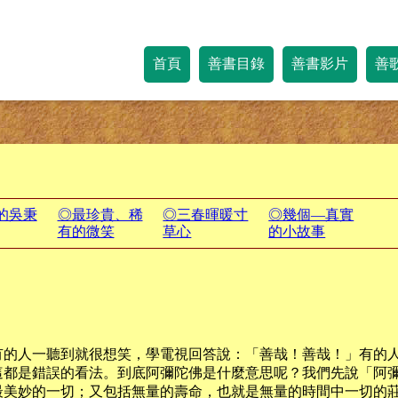
首頁
善書目錄
善書影片
善
的吳秉
◎最珍貴、稀
◎三春暉暖寸
◎幾個—真實
有的微笑
草心
的小故事
有的人一聽到就很想笑，學電視回答說：「善哉！善哉！」有的
這都是錯誤的看法。到底阿彌陀佛是什麼意思呢？我們先說「阿
最美妙的一切；又包括無量的壽命，也就是無量的時間中一切的