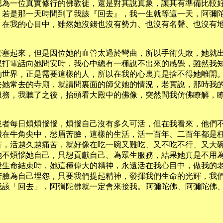
認為一位真實修行的佛教徒，還是對其說真象，讓其有準備比較
，若是那一天時間到了我該『回去』，我一生就等這一天，阿彌
？在我的心目中，雖然她沒錢也沒有勢力、也沒有名聲、也沒有
管塞起來，但是因位她的血管太過於彎曲，所以手術失敗，她就
想打電話向她問安時，我心中總有一種說不出來的感覺，雖然我
的世界，正是需要這樣的人，所以在我的心裏真是捨不得她離開
去她常去的寺廟，就請問裏面的師父她的情況，老實說，那時我
服務，我聽了之後，抬頭看大殿中的佛像，突然間我仿佛瞭解，
患者每日煩煩惱惱，煩惱自己沒有多久可活，但在我看來，他們
鑽在牛角尖中，愁眉苦臉，這樣的生活，活一百年、二百年都是
苦，活越久越痛苦，就好像在吃一碗又難吃、又不吃不行、又大
她不煩惱她自己，只想貢獻自己、為眾生服務，結果她真是不用
段生命結束時，她這種偉大的精神，永遠活在我心目中，做我的
苦臉為自己埋怨，只要我們提起精神，發揮我們生命的光輝，我
我該「回去」，阿彌陀佛就一定會來接我。阿彌陀佛、阿彌陀佛