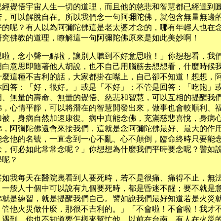
已經覺悟宇宙人生一切的道理，而且他的慈悲和智慧都已經達到
苦，可以解脫自在。所以我們念一句阿彌陀佛，就包含無量無邊
好的呢？有人以為阿彌陀佛這是老太婆才念的，哪有年輕人也在
研究佛教的道理，瞭解這一句阿彌陀佛原來是如此美妙啊！
思啦，念小聲一點啦，讓別人聽到不好意思啦！」你想想看，我
明白意思即隨著他人胡說，也不自己用腦筋去想想看，什麼時候
什麼這種不吉利的話，大家都掛在嘴上，自己卻不知道！想想，
你回答：「好，很好。」或是「不好」；不管是回答：「吃飽」
明、無量的壽命、無量的覺悟、慈悲和智慧，可以互相的提醒我
佛，心情平靜，可以將潛在的智慧開發出來，做事也會較順利、
加被，身病自然加速康復。病中真能念佛，充滿慈悲喜悅，身病
佛，阿彌陀佛還會來接我們，這就是念阿彌陀佛最好、最大的作
能念他的名號，一直念到一心不亂、心不顛倒，臨命終時只要能
念，何必如此常常念呢？」你想想為什麼我們平時要念呢？譬如
學呢？
譬如我每天在醫院裏看到人要死時，若不是很痛、痛得不止，無
，一般人十個中可以說有九個要死時，都是昏迷不醒；要不就是
佛就是練習，就是提醒我們自己。譬如說我們最好知道若是火災
！管他火災做什麼，那很不吉利的。」「不會啦！不會啦！我才
人遇到，你也不知道要怎樣來幫忙他。以前在台南，有人在火災