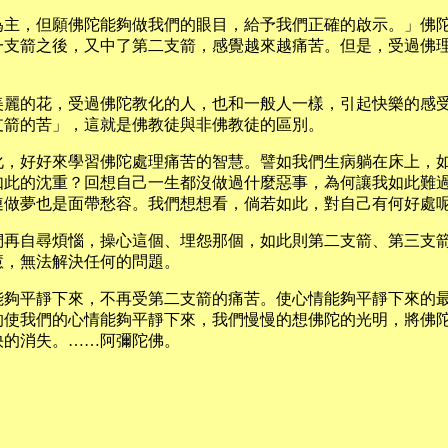
為主，但願佛陀能夠做我們的眼目，給予我們正確的啟示。」佛
一支箭之後，又中了第二支箭，感覺越來越痛苦。但是，受過佛
美麗的花，受過佛陀教化的人，也和一般人一樣，引起快樂的感
支箭的苦」，這就是佛教徒與非佛教徒的區別。
化，好好來學習佛陀處理痛苦的智慧。譬如我們生病躺在床上，
如此的沈重？回想自己一生都沒做過什麼惡事，為何讓我如此難
連做夢也是面帶愁容。我們想想看，倘若如此，對自己有何好處
們再自尋煩惱，操心這個、埋怨那個，如此則第二支箭、第三支
慧，無法解決任何的問題。
能夠平靜下來，不再受第二支箭的痛苦。使心情能夠平靜下來的
的使我們的心情能夠平靜下來，我們慢慢的想佛陀的光明，將佛
快的消失。……阿彌陀佛。