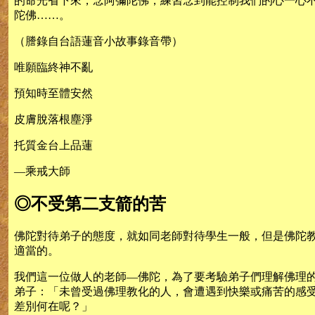
的命光省下來，念阿彌陀佛，練習念到能控制我們的心一心
陀佛……。
（謄錄自台語蓮音小故事錄音帶）
唯願臨終神不亂
預知時至體安然
皮膚脫落根塵淨
托質金台上品蓮
—乘戒大師
◎不受第二支箭的苦
佛陀對待弟子的態度，就如同老師對待學生一般，但是佛陀
適當的。
我們這一位做人的老師—佛陀，為了要考驗弟子們理解佛理
弟子：「未曾受過佛理教化的人，會遭遇到快樂或痛苦的感
差別何在呢？」