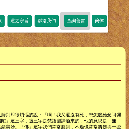
歌
道之宗旨
聯絡我們
查詢善書
簡体
人聽到即很煩惱的說：「啊！我又還沒有死，您怎麼給念阿彌
彌陀」這三字，這三字是梵語翻譯過來的，他的意思是「無
莊嚴美妙。「佛」這字我們常常聽到，不過也常常將佛與一些