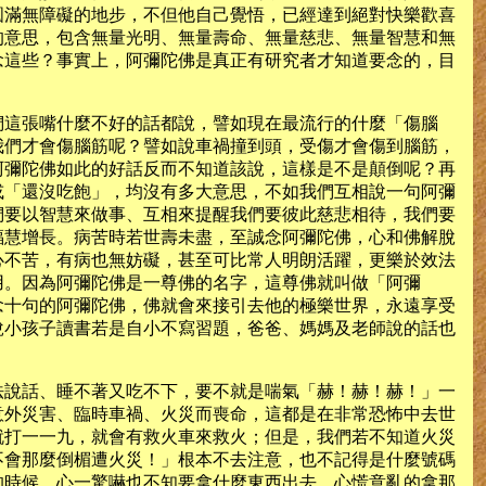
圓滿無障礙的地步，不但他自己覺悟，已經達到絕對快樂歡喜
的意思，包含無量光明、無量壽命、無量慈悲、無量智慧和無
念這些？事實上，阿彌陀佛是真正有研究者才知道要念的，目
們這張嘴什麼不好的話都說，譬如現在最流行的什麼「傷腦
我們才會傷腦筋呢？譬如說車禍撞到頭，受傷才會傷到腦筋，
阿彌陀佛如此的好話反而不知道該說，這樣是不是顛倒呢？再
或「還沒吃飽」，均沒有多大意思，不如我們互相說一句阿彌
們要以智慧來做事、互相來提醒我們要彼此慈悲相待，我們要
福慧增長。病苦時若世壽未盡，至誠念阿彌陀佛，心和佛解脫
心不苦，有病也無妨礙，甚至可比常人明朗活躍，更樂於效法
用。因為阿彌陀佛是一尊佛的名字，這尊佛就叫做「阿彌
念十句的阿彌陀佛，佛就會來接引去他的極樂世界，永遠享受
說小孩子讀書若是自小不寫習題，爸爸、媽媽及老師說的話也
法說話、睡不著又吃不下，要不就是喘氣「赫！赫！赫！」一
意外災害、臨時車禍、火災而喪命，這都是在非常恐怖中去世
就打一一九，就會有救火車來救火；但是，我們若不知道火災
不會那麼倒楣遭火災！」根本不去注意，也不記得是什麼號碼
的時候，心一驚嚇也不知要拿什麼東西出去，心慌意亂的拿那