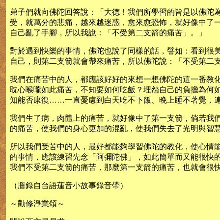
弟子們就向佛陀回答說：「大德！我們所學習的皆是以佛陀
受，就萬分的悲痛，越來越迷惑，愈來愈恐怖，就好像中了
自己亂了手腳，所以我說：「不受第二支箭的痛苦」。」
對於遇到快樂的事情，佛陀也說了同樣的話，譬如：看到很
自己，則第二支箭就會帶來痛苦，所以佛陀說：「不受第二
我們在痛苦中的人，都應該好好的來想一想佛陀的這一番教
耽心喉嚨如此痛苦，不知要如何吃飯？埋怨自己的負擔為何
知能否康復……一直憂慮到白天吃不下飯、晚上睡不著覺，
我們生了病，肉體上的痛苦，就好像中了第一支箭，倘若我
的痛苦，使我們的身心更加的混亂，使我們失去了光明與智
所以我們受苦中的人，最好都能夠學習佛陀的教化，使心情
的事情，應該練習先念「阿彌陀佛」，如此簡單而又能很快
我們不受第二支箭的痛苦，那麼第一支箭的痛苦，也就會很
（謄錄自台語蓮音小故事錄音帶）
～勸修淨業頌～