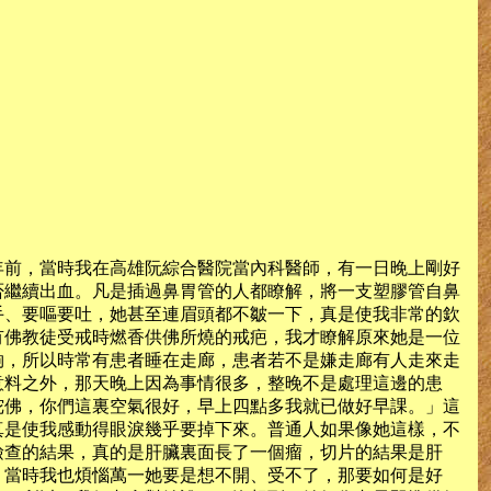
年前，當時我在高雄阮綜合醫院當內科醫師，有一日晚上剛好
否繼續出血。凡是插過鼻胃管的人都瞭解，將一支塑膠管自鼻
手、要嘔要吐，她甚至連眉頭都不皺一下，真是使我非常的欽
有佛教徒受戒時燃香供佛所燒的戒疤，我才瞭解原來她是一位
夠，所以時常有患者睡在走廊，患者若不是嫌走廊有人走來走
意料之外，那天晚上因為事情很多，整晚不是處理這邊的患
陀佛，你們這裏空氣很好，早上四點多我就已做好早課。」這
真是使我感動得眼淚幾乎要掉下來。普通人如果像她這樣，不
檢查的結果，真的是肝臟裏面長了一個瘤，切片的結果是肝
，當時我也煩惱萬一她要是想不開、受不了，那要如何是好