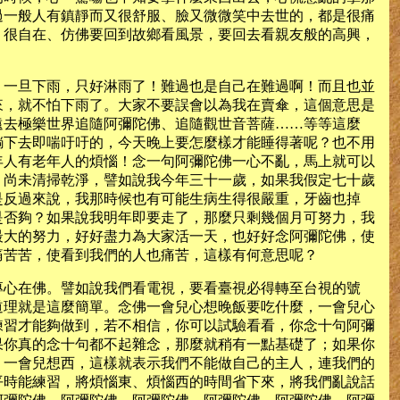
過一般人有鎮靜而又很舒服、臉又微微笑中去世的，都是很痛
，很自在、仿佛要回到故鄉看風景，要回去看親友般的高興，
，一旦下雨，只好淋雨了！難過也是自己在難過啊！而且也並
來，就不怕下雨了。大家不要誤會以為我在賣傘，這個意思是
遠去極樂世界追隨阿彌陀佛、追隨觀世音菩薩……等等這麼
躺下去即喘吁吁的，今天晚上要怎麼樣才能睡得著呢？也不用
年人有老年人的煩惱！念一句阿彌陀佛一心不亂，馬上就可以
，尚未清掃乾淨，譬如說我今年三十一歲，如果我假定七十歲
是反過來說，我那時候也有可能生病生得很嚴重，牙齒也掉
是否夠？如果說我明年即要走了，那麼只剩幾個月可努力，我
最大的努力，好好盡力為大家活一天，也好好念阿彌陀佛，使
痛苦苦，使看到我們的人也痛苦，這樣有何意思呢？
專心在佛。譬如說我們看電視，要看臺視必得轉至台視的號
道理就是這麼簡單。念佛一會兒心想晚飯要吃什麼，一會兒心
練習才能夠做到，若不相信，你可以試驗看看，你念十句阿彌
果你真的念十句都不起雜念，那麼就稍有一點基礎了；如果你
，一會兒想西，這樣就表示我們不能做自己的主人，連我們的
平時能練習，將煩惱東、煩惱西的時間省下來，將我們亂說話