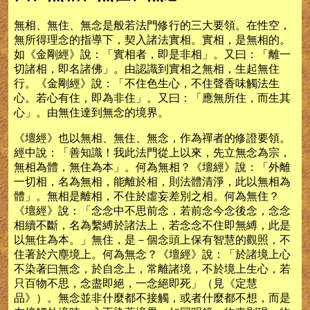
無相、無住、無念是般若法門修行的三大要領。在性空，
無所得理念的指導下，契入諸法實相。實相，是無相的。
如《金剛經》說：「實相者，即是非相」。又曰：「離一
切諸相，即名諸佛」。由認識到實相之無相，生起無住
行。《金剛經》說：「不住色生心，不住聲香味觸法生
心。若心有住，即為非住」。又曰：「應無所住，而生其
心」。由無住達到無念的境界。
《壇經》也以無相、無住、無念，作為禪者的修證要領。
經中說：「善知識！我此法門從上以來，先立無念為宗，
無相為體，無住為本」。何為無相？《壇經》說：「外離
一切相，名為無相，能離於相，則法體清淨，此以無相為
體」。無相是離相，不住於虛妄差別之相。何為無住？
《壇經》說：「念念中不思前念，若前念今念後念，念念
相續不斷，名為繫縛於諸法上，若念念不住即無縛，此是
以無住為本。」無住，是－個念頭上保有智慧的觀照，不
住著於六塵境上。何為無念？《壇經》說：「於諸境上心
不染著曰無念，於自念上，常離諸境，不於境上生心，若
只百物不思，念盡即絕，一念絕即死」（見《定慧
品》）。無念並非什麼都不接觸，或者什麼都不想，而是