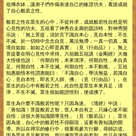
祖傳衣缽，讓弟子們作偈表達自己的修證功夫，看誰成就
了自心般若之性。
般若之性在眾生的心中，不從外求，成就般若性自然是明
心見性的功夫。五祖看了神秀在走廊的題詩時，對神秀開
示說：「無上菩提，須於言下識自本心，見自本性，不生
不滅。於一切時中念念自見，萬法無滯，一真一切真，萬
境自如如，如如之心即是真實」（見《行由品》）。無上
菩提要在明心見性中求得。六祖聽五祖講《金剛經》大徹
大悟後也說：「何期自性，本來清淨。何期自性，本自具
足。何期自性，本不生滅。何期自性，本不動搖。」五祖
知惠能悟本性謂惠能曰：「不識自心，學法無益，若識自
心，見自本性，即名天人師、佛」（見《行由品》）。在
眾生的自心中有般若之性，此自性是眾生本來具足，清
淨，不生不滅。眾生假如能證悟到，便成佛了。
眾生為什麼不識般若性呢？只因為迷。《壇經》中說：
「善知識！菩提般若之智，世人本自有之，只緣心迷不能
自悟，須假大善知識開導見性」（見《般若品》）。眾生
因為迷，自心中的般若性不得顯現，這要有善知識的開
導。所以在禪宗的修行中，很重視參方行腳，尋師訪道。
因為眾生具足般若性，所以佛與眾生的差別，也只在迷悟