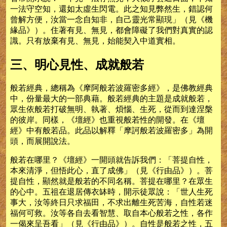
一法守空知，還如太虛生閃電。此之知見弊然生，錯認何
曾解方便，汝當一念自知非，自己靈光常顯現」（見《機
緣品》）。住著有見、無見，都會障礙了我們對真實的認
識。只有放棄有見、無見，始能契入中道實相。
三、明心見性、成就般若
般若經典，總稱為《摩阿般若波羅密多經》，是佛教經典
中，份量最大的一部典藉。般若經典的主題是成就般若，
眾生依般若打破無明、執著、煩惱、生死，從而到達涅槃
的彼岸。同樣，《壇經》也重視般若性的開發。在《壇
經》中有般若品。此品以解釋「摩訶般若波羅密多」為開
頭，而展開說法。
般若在哪里？《壇經》一開頭就告訴我們：「菩提自性，
本來清淨，但悟此心，直了成佛」（見《行由品》）。菩
提自性，顯然就是般若的不同名稱。菩提在哪里？在眾生
的心中。五祖在退居傳衣缽時，開示徒眾說：「世人生死
事大，汝等終日只求福田，不求出離生死苦海，自性若迷
福何可救。汝等各自去看智慧、取自本心般若之性，各作
一偈來呈吾看」（見《行由品》）。自性是般若之性，五