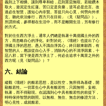
義則上下相憐。讓則尊卑和睦，忍則眾惡無喧。若能鑽木
取火，遊泥定生紅蓮。苦口定是良藥，逆耳必是忠言。改
過必生智慧，護短心內非賢。菩提只向心覓，何勞向外求
玄。聽此依法修行，西方只在目前」（見《疑問品》）。
所謂持戒，參禪都在生活中，而不是離開生活，另有修行
的方式。
對於往生西方淨土，通常人們總是執著十萬億國土外的西
方，而忽略自心的淨化。針對於此，《壇經》也提出了心
淨國土淨的思想。愚人不識自淨其心，終日願東願西，有
智慧的人，應該從自心入手，消除內心的不清淨因素，十
惡八邪，當下便是西方淨土了，何必去追求十萬里之外的
西方呢（見《疑問品》）？
六、結論
縱觀《壇經》的般若思想，是以性空，無所得為基礎，開
顯般若性。一切眾生心中具有般若性，只因無明，妄相、
執著，而不得顯現。在認識到心中具有般若性的前提下，
時時保持智慧的朗照。以無相、無住、無念的修證方法，
明心見性，成就般若。