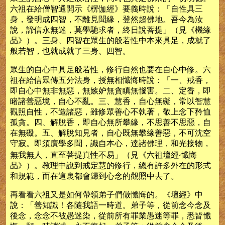
六祖在給僧智通開示《楞伽經》要義時說：「自性具三
身，發明成四智，不離見聞緣，登然超佛地。吾今為汝
說，諦信永無迷，莫學馳求者，終日說菩提」（見《機緣
品》）。三身、四智在眾生的般若性中本來具足，成就了
般若智，也就成就了三身、四智。
眾生的自心中具足般若性，修行自然也要在自心中修。六
祖在給信眾傳五分法身，授無相懺悔時說：「一、戒香，
即自心中無非無惡，無嫉妒無貪瞋無惱害。二、定香，即
睹諸善惡境，自心不亂。三、慧香，自心無礙，常以智慧
觀照自性，不造諸惡，雖修眾善心不執著，敬上念下矜恤
孤貪。四、解脫香，即自心無所攀緣，不思善不思惡，自
在無礙。五、解脫知見者，自心既無攀緣善惡，不可沈空
守寂。即須廣學多聞，識自本心，達諸佛理，和光接物，
無我無人，直至菩提真性不易」（見《六祖壇經‧懺悔
品》）。教理中說到戒定慧的修行，總有許多外在的形式
和規範，而在這裏都會歸到心念的觀照中去了。
再看看六祖又是如何帶領弟子們做懺悔的。《壇經》中
說：「善知識！各隨我語一時道。弟子等，從前念今念及
後念，念念不被愚迷染，從前所有罪業愚迷等罪，悉皆懺