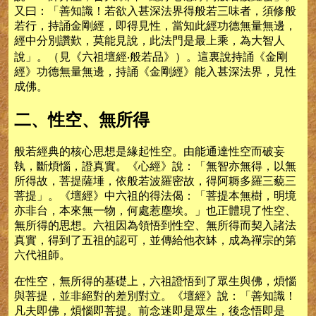
又曰：「善知識！若欲入甚深法界得般若三味者，須修般
若行，持誦金剛經，即得見性，當知此經功德無量無邊，
經中分別讚歎，莫能見說，此法門是最上乘，為大智人
說」。（見《六祖壇經‧般若品》）。這裏說持誦《金剛
經》功德無量無邊，持誦《金剛經》能入甚深法界，見性
成佛。
二、性空、無所得
般若經典的核心思想是緣起性空。由能通達性空而破妄
執，斷煩惱，證真實。《心經》說：「無智亦無得，以無
所得故，菩提薩埵，依般若波羅密故，得阿耨多羅三藐三
菩提」。《壇經》中六祖的得法偈：「菩提本無樹，明境
亦非台，本來無一物，何處惹塵埃。」也正體現了性空、
無所得的思想。六祖因為領悟到性空、無所得而契入諸法
真實，得到了五祖的認可，並傳給他衣缽，成為禪宗的第
六代祖師。
在性空，無所得的基礎上，六祖證悟到了眾生與佛，煩惱
與菩提，並非絕對的差別對立。《壇經》說：「善知識！
凡夫即佛，煩惱即菩提。前念迷即是眾生，後念悟即是