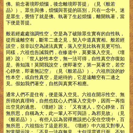
佛。前念著境即煩惱，後念離境即菩提」（見《般若
品》）。眾生與佛，煩惱與菩提的區別，只在一念中。迷
是眾生，覺悟了就是佛。執著了生起煩惱，離開執著，當
下便是菩提。
般若經處處強調性空，空是為了破除眾生實有的自性執，
從而遠離空有，斷常二邊之見，契入中道真實相。般若經
談空，並非以空為諸法真實，落入空見比執有見更可怕。
同樣，六祖也告誡我們，在修道中，莫要落入空見。《壇
經》說：「世人妙性本空，無一法可得，自性真空亦復如
是。善知識！莫聞我說空，便即著空，第一莫著空，若空
心靜坐，即著無記空」（見《般若品》）。六祖所說的妙
性本空，或自性真空，是絕待的，它是遠離空有二邊之
見。假如我們著空，自然與真實不相應。
通常人們不是住有，便是落入空見。六祖在開示性空、無
所得的真理時，自然也耽心人們落入空見中，因而一再指
出空見的過患。《壇經》說：「又有迷人，空心靜坐，百
無所思，自稱為大，此一輩人不可與語，為邪見故」（見
《般若品》）。有些人以為習禪應該把心安住空境中，百
無所思，六祖指出了這是邪見。《壇經》中六祖又對學人
智常開示說：「不見一法存無見，大似浮雲遮日面，不知