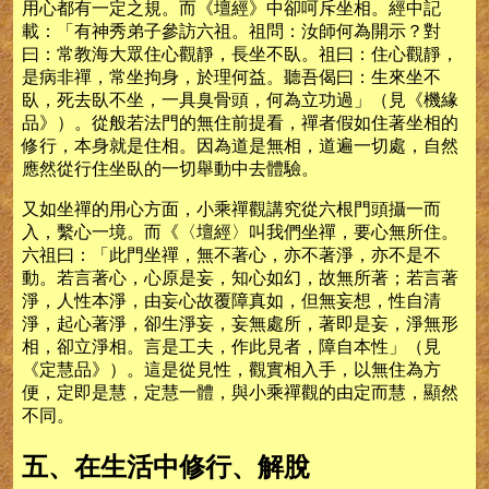
用心都有一定之規。而《壇經》中卻呵斥坐相。經中記
載：「有神秀弟子參訪六祖。祖問：汝師何為開示？對
曰：常教海大眾住心觀靜，長坐不臥。祖曰：住心觀靜，
是病非禪，常坐拘身，於理何益。聽吾偈曰：生來坐不
臥，死去臥不坐，一具臭骨頭，何為立功過」（見《機緣
品》）。從般若法門的無住前提看，禪者假如住著坐相的
修行，本身就是住相。因為道是無相，道遍一切處，自然
應然從行住坐臥的一切舉動中去體驗。
又如坐禪的用心方面，小乘禪觀講究從六根門頭攝一而
入，繫心一境。而《〈壇經〉叫我們坐禪，要心無所住。
六祖曰：「此門坐禪，無不著心，亦不著淨，亦不是不
動。若言著心，心原是妄，知心如幻，故無所著；若言著
淨，人性本淨，由妄心故覆障真如，但無妄想，性自清
淨，起心著淨，卻生淨妄，妄無處所，著即是妄，淨無形
相，卻立淨相。言是工夫，作此見者，障自本性」（見
《定慧品》）。這是從見性，觀實相入手，以無住為方
便，定即是慧，定慧一體，與小乘禪觀的由定而慧，顯然
不同。
五、在生活中修行、解脫