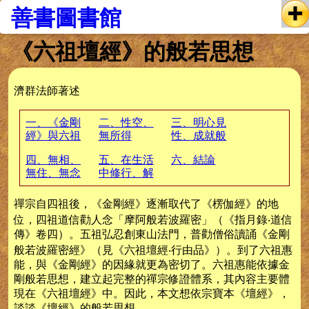
善書圖書館
《六祖壇經》的般若思想
濟群法師著述
一、《金剛
二、性空、
三、明心見
經》與六祖
無所得
性、成就般
惠能
若
四、無相、
五、在生活
六、結論
無住、無念
中修行、解
脫
禪宗自四祖後，《金剛經》逐漸取代了《楞伽經》的地
位，四祖道信勸人念「摩阿般若波羅密」（《指月錄‧道信
傳》卷四）。五祖弘忍創東山法門，普勸僧俗讀誦《金剛
般若波羅密經》（見《六祖壇經‧行由品》）。到了六祖惠
能，與《金剛經》的因緣就更為密切了。六祖惠能依據金
剛般若思想，建立起完整的禪宗修證體系，其內容主要體
現在《六祖壇經》中。因此，本文想依宗寶本《壇經》，
談談《壇經》的般若思想。