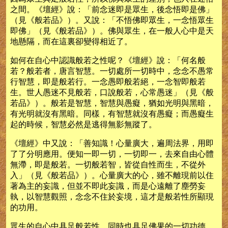
之間。《壇經》說：「前念迷即是眾生，後念悟即是佛」
（見《般若品》）。又說：「不悟佛即眾生，一念悟眾生
即佛」（見《般若品》）。佛與眾生，在一般人心中是天
地懸隔，而在這裏卻變得相近了。
如何在自心中認識般若之性呢？《壇經》說：「何名般
若？般若者，唐言智慧。一切處所一切時中，念念不愚常
行智慧，即是般若行。一念愚即般若絕，一念智即般若
生。世人愚迷不見般若，口說般若，心常愚迷」（見《般
若品》）。般若是智慧，智慧與愚癡，猶如光明與黑暗，
有光明就沒有黑暗。同樣，有智慧就沒有愚癡；而愚癡生
起的時候，智慧必然是逃得無影無蹤了。
《壇經》中又說：「善知識！心量廣大，遍周法界，用即
了了分明應用。便知一即一切，一切即一，去來自由心體
無滯，即是般若。一切般若智，皆從自性而生，不從外
入」（見《般若品》）。心量廣大的心，雖不離現前以住
著為主的妄識，但並不即此妄識，而是心遠離了塵勞妄
執，以智慧觀照，念念不住於妄境，這才是般若性所顯現
的功用。
眾生的自心中具足般若性，同時也具足佛果的一切功德。