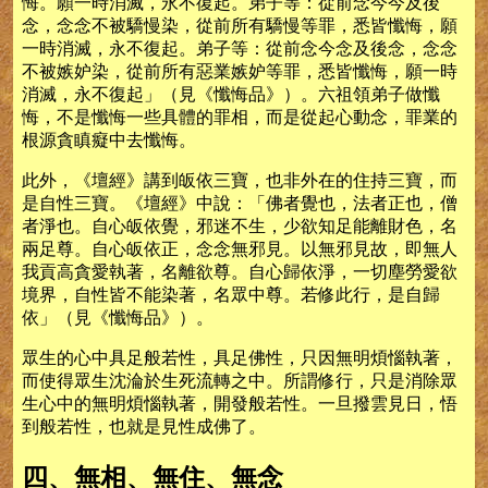
悔。願一時消滅，永不復起。弟子等：從前念今今及後
念，念念不被驕慢染，從前所有驕慢等罪，悉皆懺悔，願
一時消滅，永不復起。弟子等：從前念今念及後念，念念
不被嫉妒染，從前所有惡業嫉妒等罪，悉皆懺悔，願一時
消滅，永不復起」（見《懺悔品》）。六祖領弟子做懺
悔，不是懺悔一些具體的罪相，而是從起心動念，罪業的
根源貪瞋癡中去懺悔。
此外，《壇經》講到皈依三寶，也非外在的住持三寶，而
是自性三寶。《壇經》中說：「佛者覺也，法者正也，僧
者淨也。自心皈依覺，邪迷不生，少欲知足能離財色，名
兩足尊。自心皈依正，念念無邪見。以無邪見故，即無人
我貢高貪愛執著，名離欲尊。自心歸依淨，一切塵勞愛欲
境界，自性皆不能染著，名眾中尊。若修此行，是自歸
依」（見《懺悔品》）。
眾生的心中具足般若性，具足佛性，只因無明煩惱執著，
而使得眾生沈淪於生死流轉之中。所謂修行，只是消除眾
生心中的無明煩惱執著，開發般若性。一旦撥雲見日，悟
到般若性，也就是見性成佛了。
四、無相、無住、無念