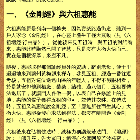
一、《金剛經》與六祖惠能
六祖惠能原是嶺南一個樵夫，因為賣柴路過街道，聽到一
戶人家念《金剛經》，在心靈上產生了極大震動（見《六
祖壇經‧行由品》）。從他後來見五祖時，與五祖的對話看
來，惠能此時顯然已開了智慧，只是沒有大徹大悟而已。
實在是宿根深厚，來歷不凡。
隨後，惠能取得那個誦經員外的資助，辭別老母，便千里
迢迢地來到蘄州黃梅縣東禪寺，參見五祖。經過一番往返
考核，五祖對這位邊遠山區的年輕人，不得不另眼相看，
於是就安排他到槽廠，檗柴，踏碓。過八個月，五祖要傳
法退居了，就讓門人各做一偈，以表自己在修證上的見
地，惠能的偈子獲得五祖的印可，並傳其衣缽。在傳法
時，五祖又為惠能說金剛經，至「應無所住而生其心」大
徹大悟。惠能從發心求法到得法，都沒有離開過《金剛
經》（見《六祖壇經‧ 行由品》）。
六祖後來在弘揚佛法時，總極力稱讚般若法門。《壇經》
說：「師升座，告大眾曰：總淨心念摩阿般若波羅密」。