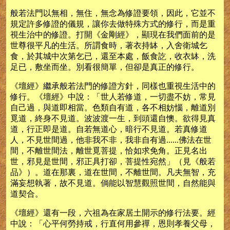
般若法門以無相，無住，無念為修證要領，因此，它並不
規定許多修證的儀規，讓你去做特殊方式的修行，而是重
視生治中的修證。打開《金剛經》，顯現在我們面前的是
世尊很平凡的生活。所謂食時，著衣持缽，入舍衛城乞
食，於其城中次第乞已，還至本處，飯食訖，收衣缽，洗
足已，敷坐而坐。別看很簡單，但卻是真正的修行。
《壇經》繼承般若法門的修證方針，同樣也重視生活中的
修行。《壇經》中說：「世人若修道，一切盡不妨，常見
自己過，與道即相當。色類自有道，各不相妨惱，離道別
覓道，終身不見道。波波渡一生，到頭還自懊。欲得見真
道，行正即是道。自若無道心，暗行不見道。若真修道
人，不見世間過，他非我不非，我非自有過......佛法在世
間，不離世間法，離世覓菩提，恰如求免角。正見名出
世，邪見是世間，邪正具打卻，菩提性宛然」（見《般若
品》）。道在那裏，道在世間，不離世間。凡夫無智，充
滿妄想執著，故不見道。倘能以智慧觀照世間，自然能與
道契合。
《壇經》還有一段，六祖為在家居土開示的修行法要。經
中說：「心平何勞持戒，行直何用參禪，恩則孝養父母，