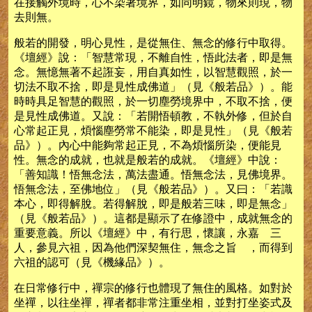
在接觸外境時，心不染著境界，如同明鏡，物來則現，物
去則無。
般若的開發，明心見性，是從無住、無念的修行中取得。
《壇經》說：「智慧常現，不離自性，悟此法者，即是無
念。無憶無著不起誑妄，用自真如性，以智慧觀照，於一
切法不取不捨，即是見性成佛道」（見《般若品》）。能
時時具足智慧的觀照，於一切塵勞境界中，不取不捨，便
是見性成佛道。又說：「若開悟頓教，不執外修，但於自
心常起正見，煩惱塵勞常不能染，即是見性」（見《般若
品》）。內心中能夠常起正見，不為煩惱所染，便能見
性。無念的成就，也就是般若的成就。《壇經》中說：
「善知識！悟無念法，萬法盡通。悟無念法，見佛境界。
悟無念法，至佛地位」（見《般若品》）。又曰：「若識
本心，即得解脫。若得解脫，即是般若三味，即是無念」
（見《般若品》）。這都是顯示了在修證中，成就無念的
重要意義。所以《壇經》中，有行思，懷讓，永嘉 三
人，參見六祖，因為他們深契無住，無念之旨 ，而得到
六祖的認可（見《機緣品》）。
在日常修行中，禪宗的修行也體現了無住的風格。如對於
坐禪，以往坐禪，禪者都非常注重坐相，並對打坐姿式及