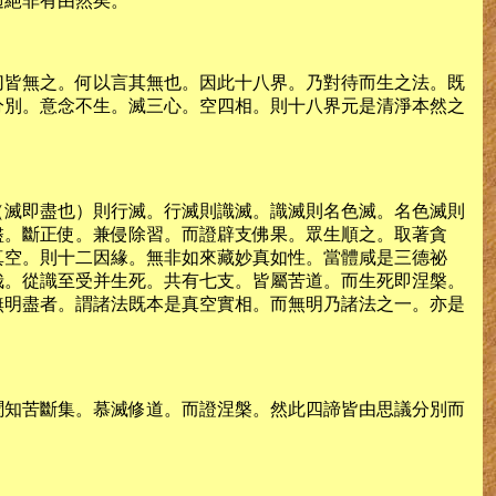
過絕非有由然矣。
切皆無之。何以言其無也。因此十八界。乃對待而生之法。既
分別。意念不生。滅三心。空四相。則十八界元是清淨本然之
（滅即盡也）則行滅。行滅則識滅。識滅則名色滅。名色滅則
盡。斷正使。兼侵除習。而證辟支佛果。眾生順之。取著貪
真空。則十二因緣。無非如來藏妙真如性。當體咸是三德祕
哉。從識至受并生死。共有七支。皆屬苦道。而生死即涅槃。
無明盡者。謂諸法既本是真空實相。而無明乃諸法之一。亦是
聞知苦斷集。慕滅修道。而證涅槃。然此四諦皆由思議分別而