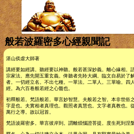
般若波羅密多心經親聞記
湛山倓虛大師著
講經要如經講。聽經要以神聽。般若甚深妙義。離心緣相。
宗家法。應先開五重玄義。俾聽者先聆大綱。臨文自易於了
者。一切經立名。不出七種。一單法。二單人。三單喻。四
經。為六百卷般若經之心髓也。
初釋般若。梵語般若。華言妙智慧。夫般若之智。本非世俗
字是也。夫實相者真理也。觀照者真慧也。文字者真教也。
萬行之導。故以冠首。
梵語波羅密多。華言彼岸到。謂離煩惱證菩提。度生死到涅