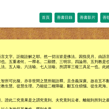
首頁
善書目錄
善書影片
善
語言文字。詎能詮解之耶。然一切法皆是佛法。因指見月。由語
解也。五重者何。一釋名。二顯體。三明宗。四論用。五判教是
人法。五人喻。六法喻。七人法喻。所謂單三複三具足一也。此
之智所可比擬。亦非世間之慧所能詮釋。且含義深廣。故在五不
從教生慧。從慧生理。乃能從二種障礙。斷五住煩惱。從生死海
槃。證此二究竟果是之謂究竟到。夫究竟到云者。離能到所到之