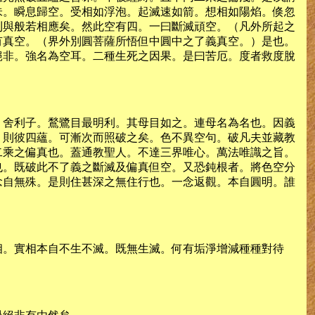
沬。瞬息歸空。受相如浮泡。起滅速如箭。想相如陽焰。倏忽
則與般若相應矣。然此空有四。一曰斷滅頑空。（凡外所起之
有真空。（界外別圓菩薩所悟但中圓中之了義真空。）是也。
絕非。強名為空耳。二種生死之因果。是曰苦厄。度者救度脫
。舍利子。鶖鷺目最明利。其母目如之。連母名為名也。因義
。則彼四蘊。可漸次而照破之矣。色不異空句。破凡夫並藏教
二乘之偏真也。蓋通教聖人。不達三界唯心。萬法唯識之旨。
也。既破此不了義之斷滅及偏真但空。又恐鈍根者。將色空分
念自無殊。是則住甚深之無住行也。一念返觀。本自圓明。誰
相。實相本自不生不滅。既無生滅。何有垢淨增減種種對待