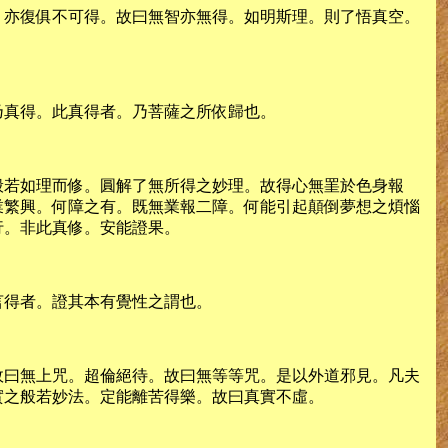
。亦復俱不可得。故曰無智亦無得。如明斯理。則了悟真空。
乃真得。此真得者。乃菩薩之所依歸也。
般若如理而修。圓解了無所得之妙理。故得心無罣於色身報
業繁興。何障之有。既無業報二障。何能引起顛倒夢想之煩惱
行。非此真修。安能證果。
言得者。證其本有覺性之謂也。
故曰無上咒。超倫絕待。故曰無等等咒。是以外道邪見。凡夫
實之般若妙法。定能離苦得樂。故曰真實不虛。