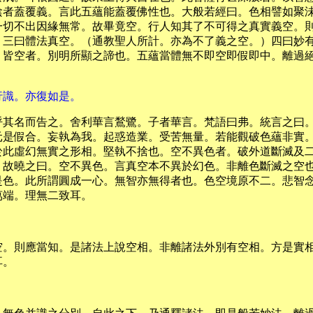
陰者蓋覆義。言此五蘊能蓋覆佛性也。大般若經曰。色相譬如聚
一切不出因緣無常。故畢竟空。行人知其了不可得之真實義空。
）三曰體法真空。（通教聖人所計。亦為不了義之空。）四曰妙
。皆空者。別明所顯之諦也。五蘊當體無不即空即假即中。離過
行識。亦復如是。
呼其名而告之。舍利華言鶖鷺。子者華言。梵語曰弗。統言之曰
元是假合。妄執為我。起惑造業。受苦無量。若能觀破色蘊非實
於此虛幻無實之形相。堅執不捨也。空不異色者。破外道斷滅及
。故曉之曰。空不異色。言真空本不異於幻色。非離色斷滅之空
是色。此所謂圓成一心。無智亦無得者也。色空境原不二。悲智
萬端。理無二致耳。
空。則應當知。是諸法上說空相。非離諸法外別有空相。方是實
耳。