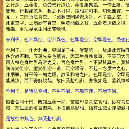
之行深。五蘊者。色受想行識也。蘊者集聚義。一作五陰。
便無。行相如芭蕉。析之不可得。識相如幻事。幻化無實。
見。）二曰折法真空。（藏教聲聞緣覺所計。不了義之空。
此處空字。正屬妙有真空。照者能觀之智。五蘊者所觀之境
離義。令法界眾生同出苦輪也。
舍利子。色不異空。空不異色。色即是空。空即是色。受想
舍利子。一作舍利弗。聲聞弟子中。智慧第一。故說此經時
多含故不翻。五蘊先舉色蘊者。因眾生身執最重。不審四大
因人執色身世界為常之見。言色身世界。本不異於真空。莫
尚偏於但空。墮於但空一邊。沉空滯寂。不起一念度生之心
作兩橛。背平等一如之理。故又和會之曰。色即是空。空即
能縛汝。而不得解脫哉。故曰受想行識。亦復如是。蓋義雖
舍利子。是諸法空相。不生不滅。不垢不淨。不增不減。
復告舍利子曰。既知五蘊一如。當體即是真空實相。妙有真
哉。眾生迷於名言習氣。不捨前塵影相。始有生滅垢淨增減
是故空中無色。無受想行識。