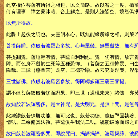
此空權位菩薩有所得之相也。以文簡略。故以智之一度。攝
何有理事二障之蒙昧哉。合上解之。是則人法皆空。境智俱
以無所得故。
此牒上起後之詞也。夫靈明本心。既無能緣所緣之相。則般
菩提薩睡。依般若波羅密多故。心無罣礙。無罣礙故。無有
菩提翻覺。薩埵翻有情。菩薩自利利他。覺一切有情。故言
障。而色身不礙於生死等五種恐怖。（菩薩之五種怖畏、曰
障哉。三障（惑業苦）既空。三德斯顯。故云究竟涅槃。涅
三世諸佛。依般若波羅密多故。得阿耨多羅三藐三菩提。
謂不但菩薩依般若修而證果。即三世（過現未來）諸佛。亦
故知般若波羅密多。是大神咒。是大明咒。是無上咒。是無
此總讚般若殊勝功能。無可比也。般若功德。能破堅固執著
情執。二乘偏真法執。菩薩俱生我法二執。統能破除而歸之
故曰般若波羅密多咒。即說咒曰。揭諦揭諦。波羅揭諦。波