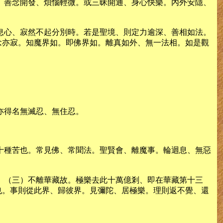
、善念開發、煩惱輕微。或三昧開通、身心快樂。內外安隱、
息心、寂然不起分別時。若是聖境、則定力逾深、善相如法。
念亦寂。知魔界如。即佛界如。離真如外、無一法相。如是觀
亦得名無滅忍、無住忍。
十種苦也。常見佛、常聞法。聖賢會、離魔事。輪迴息、無惡
。（三）不離華藏故。極樂去此十萬億剎、即在華藏第十三
也。事則從此界、歸彼界。見彌陀、居極樂。理則返不覺、還