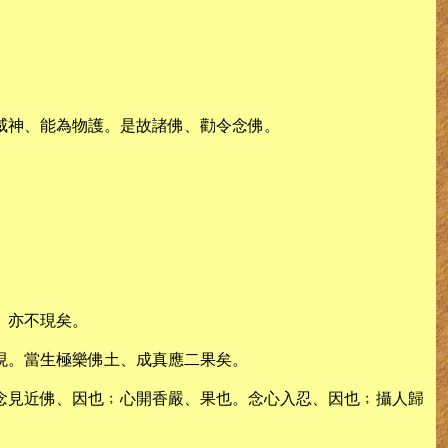
威神、能為物護。是故諸佛、勸令念佛。
、亦不現矣。
現。當生極樂佛土、成真應二果矣。
念見近佛、因也﹔心開香嚴、果也。念心入忍、因也﹔攝人歸