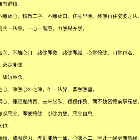
無有退轉。
不離於心。稱敬二字、不離於口。任意早晚、終無再住娑婆之法
同共一法身。一心一智慧。力無畏亦然。
名字、不離心口。諸佛即救。諸佛即護。心常憶佛、口常稱名、
、必定見佛。
、故須事念。
之心、佛無心外之佛。唯一法界、普融無盡。
繫心、雖經歷語言、去來坐臥、種種作務、而不妨密憶前事宛然
微起惡念、即便憶佛。以佛力故、惡念自息。
念也。
相續、成就定力。理則能所一如、心佛不二。唯此一緣更無餘緣