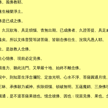
佛。孤佛教耶。
速生極樂淨土。
佛是已成之佛。
、久沉欲海、具足煩惱、杳無出期。已成佛者、久證菩提、具足
遠矣。所以文殊普賢等諸菩薩、皆願念佛往生、況我凡愚人耶。
生。是故教人念佛。
生心憶佛、現前必定見佛。
精進力、聽此法門。又華嚴十地、始終不離念佛。
現中。則知眾生淨念彌陀、定放光明。心水不淨、菩薩圓通月境
三昧、承佛願力威神。疾除煩惱、頓破無明。五蘊魔銷、三身佛
一圓通，是不退菩薩果德也。憶念彼佛、因也﹔現當見佛、果也。