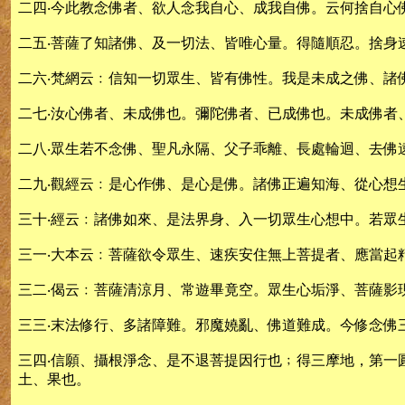
二四‧今此教念佛者、欲人念我自心、成我自佛。云何捨自心
二五‧菩薩了知諸佛、及一切法、皆唯心量。得隨順忍。捨身
二六‧梵網云﹕信知一切眾生、皆有佛性。我是未成之佛、諸
二七‧汝心佛者、未成佛也。彌陀佛者、已成佛也。未成佛者
二八‧眾生若不念佛、聖凡永隔、父子乖離、長處輪迴、去佛
二九‧觀經云﹕是心作佛、是心是佛。諸佛正遍知海、從心想
三十‧經云﹕諸佛如來、是法界身、入一切眾生心想中。若眾
三一‧大本云﹕菩薩欲令眾生、速疾安住無上菩提者、應當起
三二‧偈云﹕菩薩清涼月、常遊畢竟空。眾生心垢淨、菩薩影
三三‧末法修行、多諸障難。邪魔嬈亂、佛道難成。今修念佛
三四‧信願、攝根淨念、是不退菩提因行也﹔得三摩地，第
土、果也。