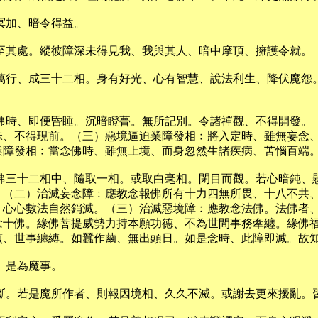
冥加、暗令得益。
至其處。縱彼障深未得見我、我與其人、暗中摩頂、擁護令就。
度萬行、成三十二相。身有好光、心有智慧、說法利生、降伏魔怨
念佛時、即便昏睡。沉暗瞪瞢。無所記別。令諸禪觀、不得開發。
昧、不得現前。（三）惡境逼迫業障發相﹕將入定時、雖無妄念
業障發相﹕當念佛時、雖無上境、而身忽然生諸疾病、苦惱百端
化佛三十二相中、隨取一相。或取白毫相。閉目而觀。若心暗鈍、
。（二）治滅妄念障﹕應教念報佛所有十力四無所畏、十八不共
、心心數法自然銷滅。（三）治滅惡境障﹕應教念法佛。法佛者
念十佛。緣佛菩提威勢力持本願功德、不為世間事務牽纏。緣佛
煎、世事纏縛。如蠶作繭、無出頭日。如是念時、此障即滅。故
、是為魔事。
斷。若是魔所作者、則報因境相、久久不滅。或謝去更來擾亂。