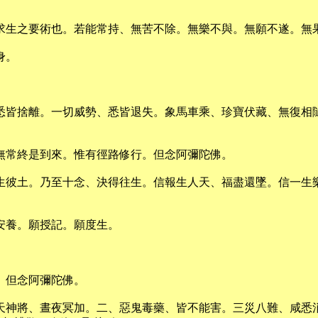
求生之要術也。若能常持、無苦不除。無樂不與。無願不遂。無
身。
、悉皆捨離。一切威勢、悉皆退失。象馬車乘、珍寶伏藏、無復相
無常終是到來。惟有徑路修行。但念阿彌陀佛。
願生彼土。乃至十念、決得往生。信報生人天、福盡還墜。信一生
安養。願授記。願度生。
、但念阿彌陀佛。
諸天神將、晝夜冥加。二、惡鬼毒藥、皆不能害。三災八難、咸悉