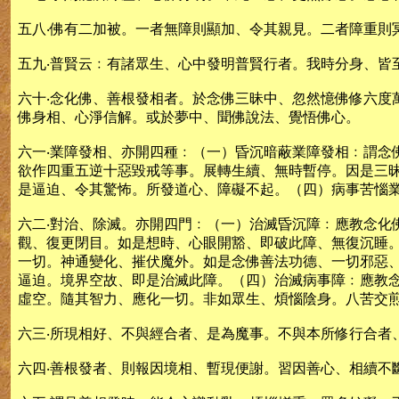
五八‧佛有二加被。一者無障則顯加、令其親見。二者障重則
五九‧普賢云﹕有諸眾生、心中發明普賢行者。我時分身、皆
六十‧念化佛、善根發相者。於念佛三昧中、忽然憶佛修六
佛身相、心淨信解。或於夢中、聞佛說法、覺悟佛心。
六一‧業障發相、亦開四種﹕（一）昏沉暗蔽業障發相﹕謂
欲作四重五逆十惡毀戒等事。展轉生續、無時暫停。因是三
是逼迫、令其驚怖。所發道心、障礙不起。（四）病事苦惱
六二‧對治、除滅。亦開四門﹕（一）治滅昏沉障﹕應教念
觀、復更閉目。如是想時、心眼開豁、即破此障、無復沉睡
一切。神通變化、摧伏魔外。如是念佛善法功德、一切邪惡
逼迫。境界空故、即是治滅此障。（四）治滅病事障﹕應教
虛空。隨其智力、應化一切。非如眾生、煩惱陰身。八苦交
六三‧所現相好、不與經合者、是為魔事。不與本所修行合者
六四‧善根發者、則報因境相、暫現便謝。習因善心、相續不