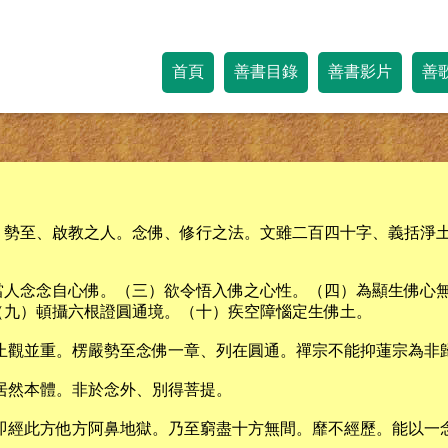
首頁
善書目錄
善書影片
善
。勢至、啟教之人。念佛、修行之法。文雖二百四十字、義括淨
當人念念自心佛。（三）欲令悟入佛之心性。（四）為顯生佛心
（九）頓攝六根證圓通境。（十）疾空障惱定生佛土。
止觀並重。楞嚴勢至念佛一章、列在圓通。禪宗不能抑蓮宗為非
居然本體。非於念外、別得菩提。
息即經此方他方阿鼻地獄。乃至窮盡十方無間。靡不經歷。能以一