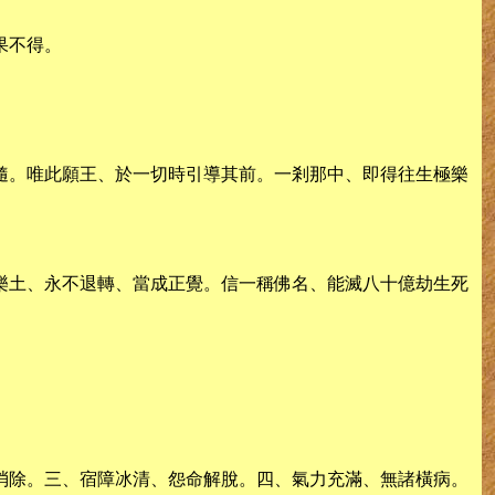
果不得。
隨。唯此願王、於一切時引導其前。一剎那中、即得往生極樂
樂土、永不退轉、當成正覺。信一稱佛名、能滅八十億劫生死
消除。三、宿障冰清、怨命解脫。四、氣力充滿、無諸橫病。