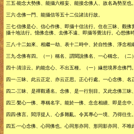
三五‧能念大勢佛、能攝六根妄、能接念佛人、故名為勢至也
三六‧念佛一門、能攝信等五十二位諸法行故。
三七‧信佛是心、信心作佛、即攝十信法行。住在三昧、觀
攝十地法行。憶佛念佛、去佛不遠、即攝等覺法行。心想佛
三八‧十二如來、相繼一劫、表十二時中、於自性佛、淨念相
三九‧念佛有四。（一）稱名、謂聞說佛名、一心稱念。（二
四十‧清涼云。約能念心、不出五種。（一）緣想境界念佛門
四一‧三昧、此云正定、亦云正思。正心行處。一心念佛、名
四二‧三昧、是禪觀通名。念佛、是一行別目。又此念佛三昧
四三‧繫心一佛、專稱名字。能於一佛、念念相續、即是念中
四四‧佛言。閻浮提人、心多雜亂。令其專心一境、乃得往生
四五‧一心念佛、心同佛也。心同形亦同、形同影亦同、不唯