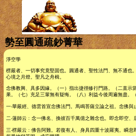
勢至圓通疏鈔菁華
淨空學
楞嚴者、一切事究竟堅固也。圓通者、聖性法門、無不通也
心境之月燈。聖凡之舟楫。
念佛教興、具多因緣。（一）指出捷徑修行門路。（二直示
果。（七）充足三輩無有疑悔。（八）利益今後周遍無盡。
一‧華嚴經、德雲首宣念佛法門。馬鳴菩薩立論之祖。念佛與
二‧蓮師云﹕念一佛名、換彼百千萬億之雜念也。即念即空、
三‧楞嚴云﹕佛告阿難。若復有人、身具四重十波羅夷。瞬