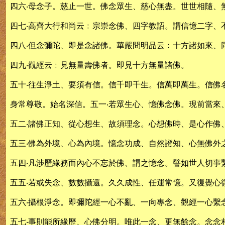
四六‧母念子。慈止一世。佛念眾生、慈心無盡。世世相隨、
四七‧高齊大行和尚云﹕宗崇念佛、四字教詔。謂信憶二字、
四八‧但念彌陀、即是念諸佛。華嚴問明品云﹕十方諸如來、
四九‧觀經云﹕見無量壽佛者。即見十方無量諸佛。
五十‧往生淨土、要須有信。信千即千生。信萬即萬生。信佛
身常尊敬。始名深信。五一‧若眾生心、憶佛念佛。現前當來
五二‧諸佛正知、從心想生、故須理念。心想佛時、是心作佛
五三‧佛為外境、心為內境。憶念功成、自然證知、心無佛外
五四‧凡涉歷緣務而內心不忘於佛、謂之憶念。譬如世人切事
五五‧若或失念、數數攝還。久久成性、任運常憶。又復覺心
五六‧攝根淨念。即彌陀經一心不亂、一向專念、觀經一心繫
五七‧事則能所緣歷、心佛分明。唯此一念、更無餘念。念念