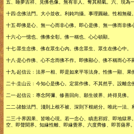
五、睡夢吉祥、見佛色像。無有非人、奪其精氣。六、現為
十四‧念佛法門。大小並收。利鈍均攝。事理圓融。性相無礙
十五‧即佛是心、無一心而非心佛。即心是佛、無一佛而非佛
十六‧心一憶也、佛佛全彰。佛一稱也、心心頓顯。
十七‧眾生念佛、佛在眾生心內。佛念眾生、眾生在佛心中。
十八‧是心作佛、心不念而佛不作。即佛顯心、佛不稱而心不
十九‧起信云﹕法界一相、即是如來平等法身。性佛一顯、果
二十‧圭山云﹕今知心是佛心。定當作佛。不其然乎。設離念
二一‧起信云﹕專念阿彌、修善回向、願生彼界、終得見佛。
二二‧諸餘法門、淺則上根不被、深則下根絕分。唯此一法、
二三‧十界因果、皆唯心現。若一念心、瞋恚邪婬、即地獄界
空、即聲聞界。知緣性離、即緣覺界。六度齊修、即菩薩界