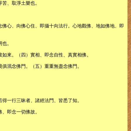
界苦、取淨土樂也。
念佛心、向佛心住、即攝十向法行。心地觀佛、地如佛地、即
。
明也。
彼如來。（四）實相、即念自性、真實相佛。
境俱泯念佛門。（五）重重無盡念佛門。
若得一行三昧者、諸經法門、皆悉了知。
佛、即念一切佛故。