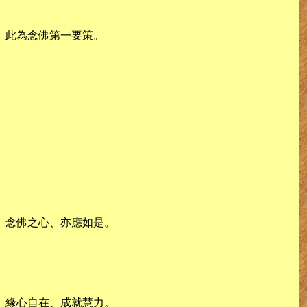
。此為念佛第一要策。
。念佛之心、亦應如是。
。緣心自在、成就慧力。