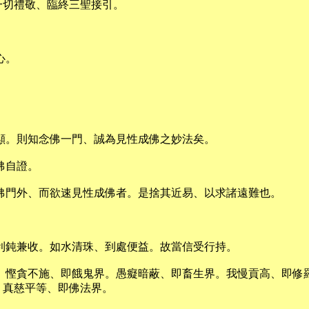
一切禮敬、臨終三聖接引。
。
心。
顯。則知念佛一門、誠為見性成佛之妙法矣。
佛自證。
佛門外、而欲速見性成佛者。是捨其近易、以求諸遠難也。
利鈍兼收。如水清珠、到處便益。故當信受行持。
。慳貪不施、即餓鬼界。愚癡暗蔽、即畜生界。我慢貢高、即修
。真慈平等、即佛法界。