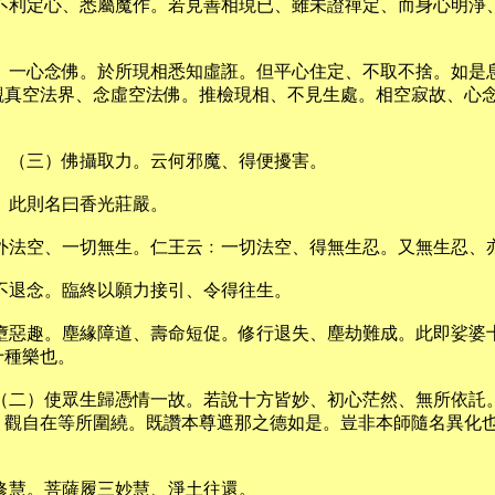
、不利定心、悉屬魔作。若見善相現已、雖未證禪定、而身心明淨
昧、一心念佛。於所現相悉知虛誑。但平心住定、不取不捨。如是
觀真空法界、念虛空法佛。推檢現相、不見生處。相空寂故、心
。（三）佛攝取力。云何邪魔、得便擾害。
。此則名曰香光莊嚴。
外法空、一切無生。仁王云﹕一切法空、得無生忍。又無生忍、
不退念。臨終以願力接引、令得往生。
、墮惡趣。塵緣障道、壽命短促。修行退失、塵劫難成。此即娑婆
十種樂也。
（二）使眾生歸憑情一故。若說十方皆妙、初心茫然、無所依託
、觀自在等所圍繞。既讚本尊遮那之德如是。豈非本師隨名異化
修慧。菩薩履三妙慧、淨土往還。