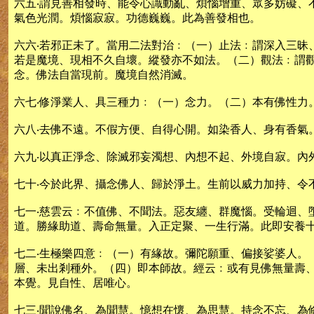
六五‧謂見善相發時、能令心識動亂、煩惱增重、眾多妨礙
氣色光潤。煩惱寂寂。功德巍巍。此為善發相也。
六六‧若邪正未了。當用二法對治﹕（一）止法﹕謂深入三
若是魔境、現相不久自壞。縱發亦不如法。（二）觀法﹕謂
念。佛法自當現前。魔境自然消滅。
六七‧修淨業人、具三種力﹕（一）念力。（二）本有佛性力
六八‧去佛不遠。不假方便、自得心開。如染香人、身有香氣
六九‧以真正淨念、除滅邪妄濁想、內想不起、外境自寂。內
七十‧今於此界、攝念佛人、歸於淨土。生前以威力加持、令
七一‧慈雲云﹕不值佛、不聞法。惡友纏、群魔惱。受輪迴
道。勝緣助道、壽命無量。入正定聚、一生行滿。此即安養
七二‧生極樂四意﹕（一）有緣故。彌陀願重、偏接娑婆人。
層、未出剎種外。（四）即本師故。經云﹕或有見佛無量壽
本覺。見自性、居唯心。
七三‧聞說佛名、為聞慧。憶想在懷、為思慧。持念不忘、為