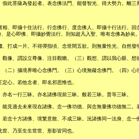
。假此菩薩為發起者。表念佛法門、能發智光、得大勢力。離三
佛實相、即攝十住法行。行念佛行、度念佛人、即攝十行法行。回
時、是心即佛、即攝妙覺法行。則知超凡入聖、唯有念佛為妙矣
繼、打成一片。不得彈指頃、念世間五欲。則無量性光、自然發
）觀像、謂設立尊像、注目觀瞻。（三）觀想、謂以我心眼、想
。（二）攝境界唯心念佛門。（三）心境無礙念佛門。（四）心
正定心。若他念者、即名邪思惟也。
、亦名一行三昧。亦名諸佛現前三昧。般若三昧。普等三昧。
、能見過去未來現在諸佛。念一佛功德、與念無量佛功德無二。
。若念十方諸佛、境繁意散、不成三昧。況諸佛同一法身、念一
此世、乃至生生世世、形影皆同也。