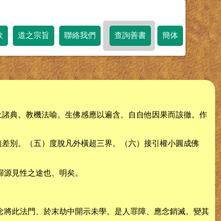
歌
道之宗旨
聯絡我們
查詢善書
簡体
土諸典。教機法喻。生佛感應以遍含。自自他因果而該徹。作
無差別。（五）度脫凡外橫超三界。（六）接引權小圓成佛
歸源見性之途也、明矣。
念將此法門、於末劫中開示未學。是人罪障、應念銷滅。變其