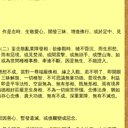
。作是念時、生敬愛心。開發三昧、增進佛行。或於定中、見
（二）妄念散亂業障發相﹕欲修觀時、雖不昏沉、而生邪想。
、而有惡境。或見焚溺。或聞震擊。或無頭手。或墮山海。如
。或為世間種種事務、牽連不斷。因是無生、不能證入。
懸想不成。當對一尊端嚴佛相、緣之入觀。若不明了、即開眼
、三昧解脫、一切種智、不可思議無量功德。普現色身、利益
、即是平等法性。空寂無為、無有形相。既無形相、焉有境界
福德相好莊嚴意生身相、不為一切病苦所惱。念佛法身、猶如
知存心念佛、廣大功德、無有不成。深重業障、無有不滅也。
習因善心、暫發還滅。或倏爾變成惡念。