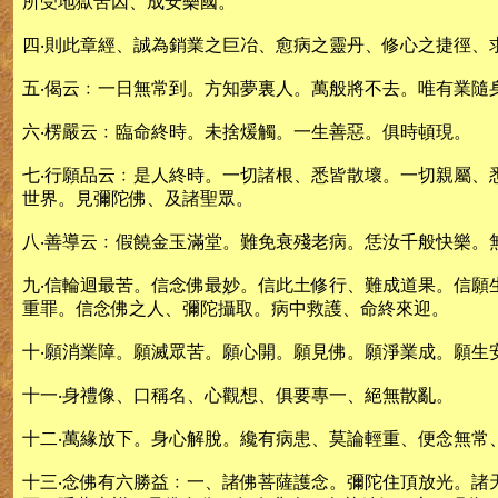
所受地獄苦因、成安樂國。
四‧則此章經、誠為銷業之巨冶、愈病之靈丹、修心之捷徑、
五‧偈云﹕一日無常到。方知夢裏人。萬般將不去。唯有業隨
六‧楞嚴云﹕臨命終時。未捨煖觸。一生善惡。俱時頓現。
七‧行願品云﹕是人終時。一切諸根、悉皆散壞。一切親屬
世界。見彌陀佛、及諸聖眾。
八‧善導云﹕假饒金玉滿堂。難免衰殘老病。恁汝千般快樂。
九‧信輪迴最苦。信念佛最妙。信此土修行、難成道果。信
重罪。信念佛之人、彌陀攝取。病中救護、命終來迎。
十‧願消業障。願滅眾苦。願心開。願見佛。願淨業成。願生
十一‧身禮像、口稱名、心觀想、俱要專一、絕無散亂。
十二‧萬緣放下。身心解脫。纔有病患、莫論輕重、便念無常
十三‧念佛有六勝益﹕一、諸佛菩薩護念。彌陀住頂放光。