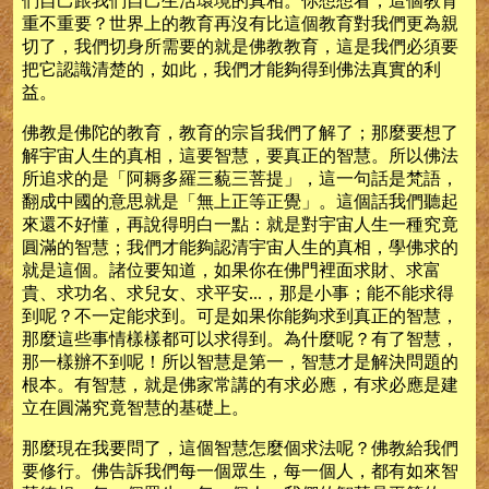
們自己跟我們自己生活環境的真相。你想想看，這個教育
重不重要？世界上的教育再沒有比這個教育對我們更為親
切了，我們切身所需要的就是佛教教育，這是我們必須要
把它認識清楚的，如此，我們才能夠得到佛法真實的利
益。
佛教是佛陀的教育，教育的宗旨我們了解了；那麼要想了
解宇宙人生的真相，這要智慧，要真正的智慧。所以佛法
所追求的是「阿耨多羅三藐三菩提」，這一句話是梵語，
翻成中國的意思就是「無上正等正覺」。這個話我們聽起
來還不好懂，再說得明白一點：就是對宇宙人生一種究竟
圓滿的智慧；我們才能夠認清宇宙人生的真相，學佛求的
就是這個。諸位要知道，如果你在佛門裡面求財、求富
貴、求功名、求兒女、求平安...，那是小事；能不能求得
到呢？不一定能求到。可是如果你能夠求到真正的智慧，
那麼這些事情樣樣都可以求得到。為什麼呢？有了智慧，
那一樣辦不到呢！所以智慧是第一，智慧才是解決問題的
根本。有智慧，就是佛家常講的有求必應，有求必應是建
立在圓滿究竟智慧的基礎上。
那麼現在我要問了，這個智慧怎麼個求法呢？佛教給我們
要修行。佛告訴我們每一個眾生，每一個人，都有如來智