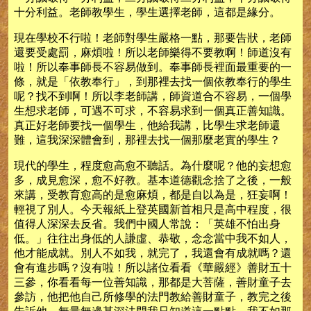
十分利益。老師教學生，學生選擇老師，這都是緣分。
現在學校不行啦！老師對學生嚴格一點，那要告狀，老師
還要受處罰，麻煩啦！所以老師樂得不要教啊！師道沒有
啦！所以奉事師長不容易做到。奉事師長裡面最重要的一
條，就是「依教奉行」，到那裡去找一個依教奉行的學生
呢？找不到啊！所以李老師講，師資道合不容易，一個學
生想求老師，可遇不可求，不容易求到一個真正善知識。
真正好老師要找一個學生，他給我講，比學生求老師還
難，這我深深體會到，那裡去找一個那麼老實的學生？
現代的學生，程度愈高愈不聽話。為什麼呢？他的妄想愈
多，成見愈深，愈不好教。基本道德觀念捨了之後，一般
來講，受教育愈高的是愈麻煩，都是自以為是，狂妄啊！
輕視了別人。今天報紙上登英國新首相只是高中程度，很
值得人深深去反省。我們中國人常說：「英雄不怕出身
低。」往往出身低的人謙虛、恭敬，念念當中我不如人，
他才能成就。別人不如我，就完了，我還會有成就嗎？還
會有進步嗎？沒有啦！所以諸位看看《華嚴經》善財五十
三參，你看看每一位善知識，那都是大菩薩，善財童子去
參訪，他把他自己所修學的法門教給善財童子，教完之後