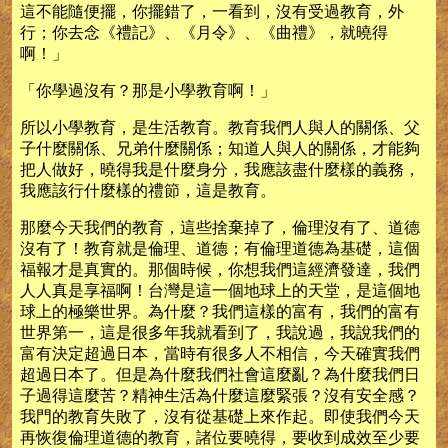
這不能隨便擺，你擺錯了，一看到，沒有受過教育，外
行；你去念《禮記》、《月令》、《曲禮》，就曉得
啊！」
「你學過沒有？那是小學教育啊！」
所以小學教育，是生活教育。教育我們人與人的關係、父
子什麼關係、兄弟什麼關係；知道人與人的關係，才能夠
把人做好，曉得我是什麼身分，我應該盡什麼樣的義務，
我應該行什麼樣的禮節，這是教育。
那麼今天我們的教育，這些捨棄掉了，倫理沒有了、道德
沒有了！教育就是倫理、道德；有倫理道德為基礎，這個
福報才是真實的。那個時候，你想我們這經濟發達，我們
人人真是享福啊！台灣是這一個地球上的天堂，是這個地
球上的極樂世界。為什麼？我們這樣的富有，我們的富有
世界第一，這是很多年我就看到了，我說過，我說我們的
富有決定超過日本，當時有很多人不相信，今天確實我們
超過日本了。但是為什麼我們社會這麼亂？為什麼我們日
子過得這麼苦？精神生活為什麼這麼緊張？沒有安全感？
我門的教育失敗了，沒有從基礎上來作起。即使我們今天
再恢復倫理道德的教育，諸位要曉得，要收到成效至少要