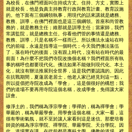
為校長，在佛門裡面叫住持或方丈。住持、方丈，實際上
就是校長，他是負責主持教育行政與教育計畫、教育設施
的。他下面有三個綱領執事，用現代的話來講就是總務、
教務、訓導，在佛門裡面也是這三個綱領。首座和尚管教
務的，就是教務主任；維那就是訓導主任；當家師，我們
常講監院，就是總務主任。你看他們管的事情還是總務、
教務、訓導，只是名稱不一樣而已。所以佛法永遠站在時
代的前端，永遠是指導這一個時代；今天我們佛法落伍
了，落在時代的後面，沒有跟上時代，沒有站在時代的最
前面！為什麼不把我們寺院改換個名稱？我們裡面所有執
事的稱呼也都要現代化。佛法如果不能做到現代化、本土
化，就沒有辦法推展到全世界，這是我們要認識的。因此
在抗戰期間，夏蓮居老居士，他老人家已經見到這一點，
所以提倡把寺院改成為「學會」，這是個很好的構想；我
們的道場不要再用寺院這個名稱，改成學會，免得讓大家
誤會。
修淨土的，我們稱為淨宗學會；學禪的，稱為禪學會；學
華嚴的，稱為華嚴學會。用學會這個名稱，大家一看，這
很有學術氣氛，就不至於讓人家看到這是迷信。那麼培養
師資的稱為淨宗學院、禪學院、華嚴學院、天台學院。因
此，道場實在講，在從前都是專科大學。佛教的道場，裡