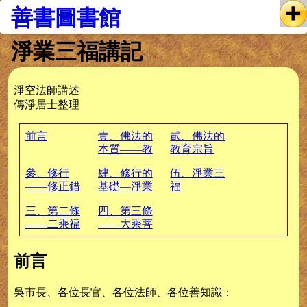
善書圖書館
淨業三福講記
淨空法師講述
傳淨居士整理
前言
壹、佛法的
貳、佛法的
本質——教
教育宗旨
育
——闡述宇
參、修行
肆、修行的
伍、淨業三
宙人生的真
——修正錯
基礎—淨業
福
相
誤的行為
三福
三、第二條
四、第三條
——二乘福
——大乘菩
薩福
前言
吳市長、各位長官、各位法師、各位善知識：