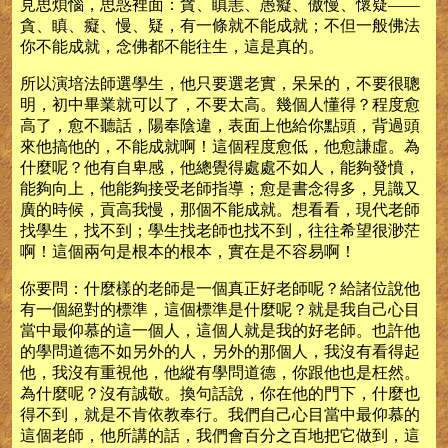
見思煩惱，思惑裡面：貪、瞋恚、愚癡、傲慢、懷疑——
貪、瞋、癡、慢、疑，有一條就不能成就；不但一般佛法
你不能成就，念佛都不能往生，這是真的。
所以演培法師選學生，他只要選老實，呆呆的，不要很聰
明，初中畢業就可以了，不要太高。幾個人懂得？程度愈
高了，愈不聽話，陽奉陰違，表面上他給你點頭，背過頭
來他搞他的，不能成就啊！這個程度愈低，他愈謙虛。為
什麼呢？他有自卑感，他總覺得處處不如人，能夠發憤，
能夠向上，他能夠接受老師指導；愈是書念得多，見識又
廣的時候，貢高我慢，那個不能成就。想看看，現代老師
找學生，找不到；學生找老師也找不到，往往希望很渺茫
啊！這個兩句是根本的根本，實在是不容易啊！
你要問：什麼樣的老師是一個真正好老師呢？給諸位說他
有一個絕對的標準，這個標準是什麼呢？就是我自己心目
當中最仰慕的這一個人，這個人就是我的好老師。也許他
的學問道德不如另外的人，另外的那個人，我沒有看得起
他，我沒有重視他，他縱有學問道德，你跟他也是枉然。
為什麼呢？沒有誠敬。換句話說，你在他的門下，什麼也
得不到，就是不肯依教奉行。我們自己心目當中最仰慕的
這個老師，他所講的話，我們會百分之百地把它做到，這