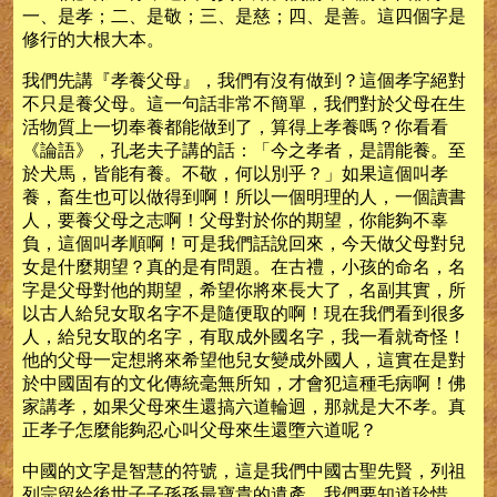
一、是孝；二、是敬；三、是慈；四、是善。這四個字是
修行的大根大本。
我們先講『孝養父母』，我們有沒有做到？這個孝字絕對
不只是養父母。這一句話非常不簡單，我們對於父母在生
活物質上一切奉養都能做到了，算得上孝養嗎？你看看
《論語》，孔老夫子講的話：「今之孝者，是謂能養。至
於犬馬，皆能有養。不敬，何以別乎？」如果這個叫孝
養，畜生也可以做得到啊！所以一個明理的人，一個讀書
人，要養父母之志啊！父母對於你的期望，你能夠不辜
負，這個叫孝順啊！可是我們話說回來，今天做父母對兒
女是什麼期望？真的是有問題。在古禮，小孩的命名，名
字是父母對他的期望，希望你將來長大了，名副其實，所
以古人給兒女取名字不是隨便取的啊！現在我們看到很多
人，給兒女取的名字，有取成外國名字，我一看就奇怪！
他的父母一定想將來希望他兒女變成外國人，這實在是對
於中國固有的文化傳統毫無所知，才會犯這種毛病啊！佛
家講孝，如果父母來生還搞六道輪迴，那就是大不孝。真
正孝子怎麼能夠忍心叫父母來生還墮六道呢？
中國的文字是智慧的符號，這是我們中國古聖先賢，列祖
列宗留給後世子子孫孫最寶貴的遺產，我們要知道珍惜。