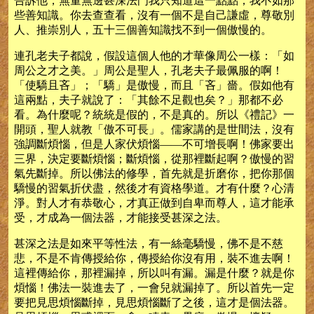
告訴他，無量無邊甚深法門我只知道這一點點，我不如那
些善知識。你去查查看，沒有一個不是自己謙虛，尊敬別
人、推崇別人，五十三個善知識找不到一個傲慢的。
連孔老夫子都說，假設這個人他的才華像周公一樣：「如
周公之才之美。」周公是聖人，孔老夫子最佩服的啊！
「使驕且吝」；「驕」是傲慢，而且「吝」嗇。假如他有
這兩點，夫子就說了：「其餘不足觀也矣？」那都不必
看。為什麼呢？統統是假的，不是真的。所以《禮記》一
開頭，聖人就教「傲不可長」。儒家講的是世間法，沒有
強調斷煩惱，但是人家伏煩惱——不可增長啊！佛家要出
三界，決定要斷煩惱；斷煩惱，從那裡斷起啊？傲慢的習
氣先斷掉。所以佛法的修學，首先就是折磨你，把你那個
驕慢的習氣折伏盡，然後才有資格學道。才有什麼？心清
淨。對人才有恭敬心，才真正做到自卑而尊人，這才能承
受，才成為一個法器，才能接受甚深之法。
甚深之法是如來平等性法，有一絲毫驕慢，佛不是不慈
悲，不是不肯傳授給你，傳授給你沒有用，裝不進去啊！
這裡傳給你，那裡漏掉，所以叫有漏。漏是什麼？就是你
煩惱！佛法一裝進去了，一會兒就漏掉了。所以首先一定
要把見思煩惱斷掉，見思煩惱斷了之後，這才是個法器。