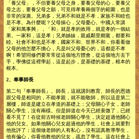
「養父母」，不但要養父母之身，要養父母的心，要養父
母之志，要養父母之願，可見得孝養兩個字的範圍，也是
非常的深廣。兄弟多，兄弟不和就是不孝，家族不和睦也
是不孝。為什麼呢？父母操心，父母憂心。中國人常講
「家和萬事興」，「和」就是孝的效用，就是孝的一個結
果。一家和，這是孝；兄弟姊妹，親戚鄰里鄉黨，都要和
睦。社會不和也是不孝，國家不和、世界不和，你看看做
父母的他怎麼不擔心，凡是叫父母憂心的，這都是不孝
啊！希望同修們要常常從這個地方體會，從這個地方去下
手，學佛從這裡學起，這是起步，是基礎的基礎，根本的
根本。
2、奉事師長
第二句『奉事師長』。師長，這就講到教育。師長的恩德
跟父母是相同的，不能孝親，就不能敬師，所以這是第二
層樓，師道是建立在孝道的基礎上；父母關心子女，老師
關心學生，沒有兩樣。但是師道在今天已經衰微了，已經
看不見了！在從前古時候老師關心學生，決定超過他關心
他的兒女。如果他關心兒女超過他的學生，社會上就要對
他批評了；這個做老師的人有私心，沒有認真教導學生，
他有偏心，你看他教他的兒女，疏忽了學生。這在社會上