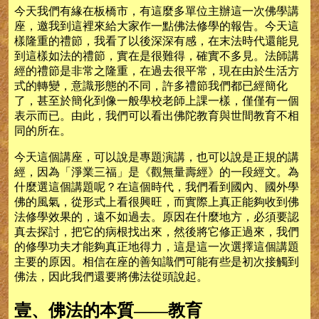
今天我們有緣在板橋市，有這麼多單位主辦這一次佛學講
座，邀我到這裡來給大家作一點佛法修學的報告。今天這
樣隆重的禮節，我看了以後深深有感，在末法時代還能見
到這樣如法的禮節，實在是很難得，確實不多見。法師講
經的禮節是非常之隆重，在過去很平常，現在由於生活方
式的轉變，意識形態的不同，許多禮節我們都已經簡化
了，甚至於簡化到像一般學校老師上課一樣，僅僅有一個
表示而已。由此，我們可以看出佛陀教育與世間教育不相
同的所在。
今天這個講座，可以說是專題演講，也可以說是正規的講
經，因為「淨業三福」是《觀無量壽經》的一段經文。為
什麼選這個講題呢？在這個時代，我們看到國內、國外學
佛的風氣，從形式上看很興旺，而實際上真正能夠收到佛
法修學效果的，遠不如過去。原因在什麼地方，必須要認
真去探討，把它的病根找出來，然後將它修正過來，我們
的修學功夫才能夠真正地得力，這是這一次選擇這個講題
主要的原因。相信在座的善知識們可能有些是初次接觸到
佛法，因此我們還要將佛法從頭說起。
壹、佛法的本質——教育