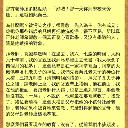
那方老師頂多點點頭：「好吧！那一天你到學校來旁
聽。」這就如此而已。
為什麼呢？被污染之後，很難教，先入為主，你有成見；
你把你那些錯誤的見解再把他洗乾淨，很不容易。所以真
正好老師希望教一個真正發心喜歡學，又沒有學過的人，
這是他選擇的對象。
拜老師，真誠恭敬啊！在過去，我六、七歲的時候，大約
六十年前，我的父親送我到私塾裡面去念書（我大概念了
四個月的私塾）。這個私塾是在一家祠堂裡面，祠堂的大
殿供奉著孔老夫子的神位，我們先要向孔老夫子的神位行
大禮，三跪九叩首（清朝時候的禮節）。拜完了孔夫子神
位之後，請老師上座，我的父親帶上禮物，他在前面，我
在他的後面，要跟老師行大禮，也是三跪九叩首。那個老
師沒有說「一拜」，不說的，他就坐在那裡就收了，接受
了。諸位要曉得，這個大禮是父母把他的小孩付託給老
師，老師如果不認真地來管教，怎麼對得起他的父母，他
的父母對老師這樣地恭敬。
那麼我們看看現在的教育，沒有了。從前我們小孩頑皮，