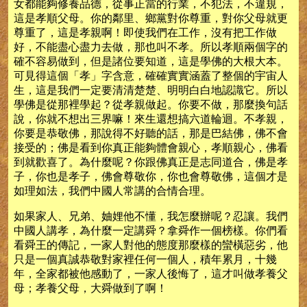
女都能夠修養品德，從事正當的行業，不犯法，不違規，
這是孝順父母。你的鄰里、鄉黨對你尊重，對你父母就更
尊重了，這是孝親啊！即使我們在工作，沒有把工作做
好，不能盡心盡力去做，那也叫不孝。所以孝順兩個字的
確不容易做到，但是諸位要知道，這是學佛的大根大本。
可見得這個「孝」字含意，確確實實涵蓋了整個的宇宙人
生，這是我們一定要清清楚楚、明明白白地認識它。所以
學佛是從那裡學起？從孝親做起。你要不做，那麼換句話
說，你就不想出三界嘛！來生還想搞六道輪迴。不孝親，
你要是恭敬佛，那說得不好聽的話，那是巴結佛，佛不會
接受的；佛是看到你真正能夠體會親心，孝順親心，佛看
到就歡喜了。為什麼呢？你跟佛真正是志同道合，佛是孝
子，你也是孝子，佛會尊敬你，你也會尊敬佛，這個才是
如理如法，我們中國人常講的合情合理。
如果家人、兄弟、妯娌他不懂，我怎麼辦呢？忍讓。我們
中國人講孝，為什麼一定講舜？拿舜作一個榜樣。你們看
看舜王的傳記，一家人對他的態度那麼樣的蠻橫惡劣，他
只是一個真誠恭敬對家裡任何一個人，積年累月，十幾
年，全家都被他感動了，一家人後悔了，這才叫做孝養父
母；孝養父母，大舜做到了啊！