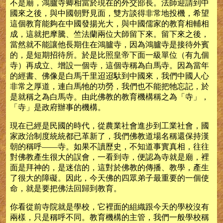
不是廟，鴻臚寺卿相當於現在的外交部長。法師迎請到中
國來之後，與中國朝野見面，雙方談得非常地投機，希望
這個教育能夠在中國發揚光大，與中國儒家的教育相輔相
成，這就把摩騰、竺法蘭兩位大師留下來。留下來之後，
當然就不能讓他長期住在鴻臚寺，因為鴻臚寺是接待外賓
的，是短期招待所。於是比照皇帝下面一級單位（有九個
寺）再成立、增設一個寺，這個寺稱為白馬寺。因為當年
的經書、佛像是白馬千里迢迢馱到中國來，我們中國人心
非常之厚道，連白馬牠的功勞，我們也不能把牠忘記，於
是就稱之為白馬寺。由此佛教的教育機構稱之為「寺」，
「寺」是政府辦事的機構。
現在已經是民國的時代，從農業社會進步到工業社會，國
家政治制度統統都已革新了，我們佛教道場名稱還保持漢
朝的稱呼——寺。如果不讀歷史，不知道事實真相，往往
對佛教產生很大的誤會，一看到寺，便認為寺就是廟，裡
面是拜神的，是迷信的，這對於佛教的傳播、教學，產生
了很大的障礙。因此，今天佛的四眾弟子最重要的一個使
命，就是要把佛法回歸到教育。
你看從前寺院就是學校，它裡面的組織跟今天的學校沒有
兩樣，只是稱呼不同。教育機構的主管，我們一般學校稱