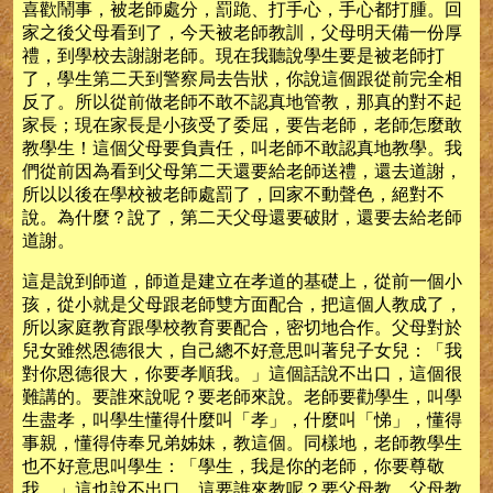
喜歡鬧事，被老師處分，罰跪、打手心，手心都打腫。回
家之後父母看到了，今天被老師教訓，父母明天備一份厚
禮，到學校去謝謝老師。現在我聽說學生要是被老師打
了，學生第二天到警察局去告狀，你說這個跟從前完全相
反了。所以從前做老師不敢不認真地管教，那真的對不起
家長；現在家長是小孩受了委屈，要告老師，老師怎麼敢
教學生！這個父母要負責任，叫老師不敢認真地教學。我
們從前因為看到父母第二天還要給老師送禮，還去道謝，
所以以後在學校被老師處罰了，回家不動聲色，絕對不
說。為什麼？說了，第二天父母還要破財，還要去給老師
道謝。
這是說到師道，師道是建立在孝道的基礎上，從前一個小
孩，從小就是父母跟老師雙方面配合，把這個人教成了，
所以家庭教育跟學校教育要配合，密切地合作。父母對於
兒女雖然恩德很大，自己總不好意思叫著兒子女兒：「我
對你恩德很大，你要孝順我。」這個話說不出口，這個很
難講的。要誰來說呢？要老師來說。老師要勸學生，叫學
生盡孝，叫學生懂得什麼叫「孝」，什麼叫「悌」，懂得
事親，懂得侍奉兄弟姊妹，教這個。同樣地，老師教學生
也不好意思叫學生：「學生，我是你的老師，你要尊敬
我。」這也說不出口。這要誰來教呢？要父母教。父母教