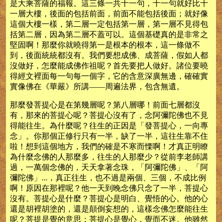
是大乘菩薩的福報。這三條一共十一句，十一句就好比十
一層大樓，後面的包括前面，前面不能包括後面；就好像
這個大樓一樣，第二層一定包括第一層，第一層不見得包
括第二層，因為第二層不蓋可以。這個基礎真的是非常之
堅固啊！那麼你就曉得第一是根本的根本，這一條做不
到，後面統統都沒有。我們要想成佛、成菩薩，假如人都
沒做好，怎麼能成佛作祖呢？首先要把人做好。諸位要曉
得經文裡面每一句每一個字，它的含意深廣無邊，確確實
實像佛在《華嚴》所講——周遍法界，包含無遺。
那麼發菩提心是在第幾層呢？第八層哪！前面七層都沒
有，那來的菩提心呢？菩提心沒有了，念阿彌陀佛也不見
得能往生。為什麼呢？往生的正因是「發菩提心，一向專
念」。你那個正修行只有一半，缺了一半，這往生靠不住
啦！想到這個地方，我們的確是不寒而慄啊！才真正明瞭
為什麼念佛的人那麼多，往生的人那麼少？從前李老師講
過，一萬個念佛的，天天拿著念珠，「阿彌陀佛」、「阿
彌陀佛」...，真正往生，也不過是兩個、三個，不成比例
啊！原因在那裡呢？他一天到晚念佛只念了一半，菩提心
沒有。菩提心是什麼？菩提心是明白、覺悟的心。他的心
還是胡裡胡塗的，還是顛倒妄想的，這樣念佛怎麼能往生
呢？菩提是覺的意思；菩提心是覺心，覺而不迷。他雖然