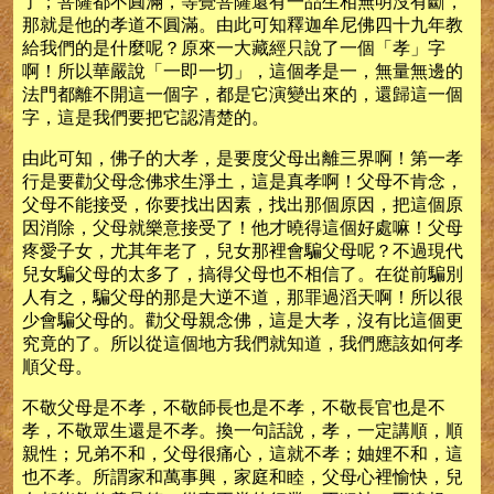
了；菩薩都不圓滿，等覺菩薩還有一品生相無明沒有斷，
那就是他的孝道不圓滿。由此可知釋迦牟尼佛四十九年教
給我們的是什麼呢？原來一大藏經只說了一個「孝」字
啊！所以華嚴說「一即一切」，這個孝是一，無量無邊的
法門都離不開這一個字，都是它演變出來的，還歸這一個
字，這是我們要把它認清楚的。
由此可知，佛子的大孝，是要度父母出離三界啊！第一孝
行是要勸父母念佛求生淨土，這是真孝啊！父母不肯念，
父母不能接受，你要找出因素，找出那個原因，把這個原
因消除，父母就樂意接受了！他才曉得這個好處嘛！父母
疼愛子女，尤其年老了，兒女那裡會騙父母呢？不過現代
兒女騙父母的太多了，搞得父母也不相信了。在從前騙別
人有之，騙父母的那是大逆不道，那罪過滔天啊！所以很
少會騙父母的。勸父母親念佛，這是大孝，沒有比這個更
究竟的了。所以從這個地方我們就知道，我們應該如何孝
順父母。
不敬父母是不孝，不敬師長也是不孝，不敬長官也是不
孝，不敬眾生還是不孝。換一句話說，孝，一定講順，順
親性；兄弟不和，父母很痛心，這就不孝；妯娌不和，這
也不孝。所謂家和萬事興，家庭和睦，父母心裡愉快，兒