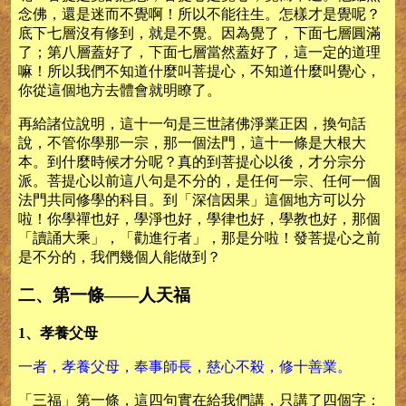
念佛，還是迷而不覺啊！所以不能往生。怎樣才是覺呢？
底下七層沒有修到，就是不覺。因為覺了，下面七層圓滿
了；第八層蓋好了，下面七層當然蓋好了，這一定的道理
嘛！所以我們不知道什麼叫菩提心，不知道什麼叫覺心，
你從這個地方去體會就明瞭了。
再給諸位說明，這十一句是三世諸佛淨業正因，換句話
說，不管你學那一宗，那一個法門，這十一條是大根大
本。到什麼時候才分呢？真的到菩提心以後，才分宗分
派。菩提心以前這八句是不分的，是任何一宗、任何一個
法門共同修學的科目。到「深信因果」這個地方可以分
啦！你學禪也好，學淨也好，學律也好，學教也好，那個
「讀誦大乘」，「勸進行者」，那是分啦！發菩提心之前
是不分的，我們幾個人能做到？
二、第一條——人天福
1、孝養父母
一者，孝養父母，奉事師長，慈心不殺，修十善業。
「三福」第一條，這四句實在給我們講，只講了四個字：