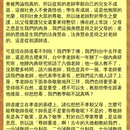
會被輿論指責的。所以從前的老師寧願自己的兒女不成
器，這個社會人不會責怪他；學生有成就，這是他無限的
光榮，得到社會大眾的尊敬。所以做老師對於學生之愛
護，比父母愛護兒女還要來得懇切；佛在經上常說：父母
之恩是生我們的肉身，我們這個身體是得之於父母的；老
師的恩德是生我們的法身慧命，法身慧命是得之於老師
的。這是從前講師道。
可是現在師道看不到啦！我們學了佛，我們到台中去拜老
師，還是用古禮來拜。台中李老師有一年辦了一個內典研
究班，他辦內典研究班請了六個老師；他一個人教不了，
沒那麼多時間，請六個老師，我也是其中一個。李老師要
請我們做老師，他代表學生家長，把我們這六個人請了上
座，李老師在下面恭恭敬敬地拜三拜，我們也得要受著，
受得很不自然，還是要受，禮不可以失，教那些學生跟著
他後面，你想想看，我們教學能不認真嗎？
師道建立在孝道的基礎上。諸位想想不孝順父母，怎麼可
能尊敬師長呢？師長是不是要你尊敬呢？不是的，尊敬師
長是為了敬業，是為了敬學，對於自己學業尊重，是這個
意思。所以說「尊師重道」啊！古今的大德都教給我們，
一分誠敬得一分利益，二分誠敬得二分利益，十分誠敬得