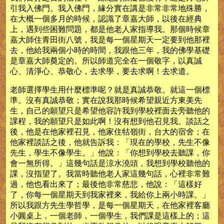
引我入佛門。我入佛門，緣分實在講是非常非常地殊勝，
在大概一個多月的時候，認識了章嘉大師，以後在經典
上，遇到些困難問題，都是他老人家指導我。那個時候章
嘉大師住青田街八號，我是每一個星期天一定要到他那裡
去，他給我兩個小時的時間，我跟他三年，我的佛學基礎
是章嘉大師奠定的。所以師道完全在一個敬字，以真誠
心、清淨心、恭敬心，去求學，要去求啊！去求道。
老師選擇學生用什麼標準呢？就是真誠恭敬。就這一個標
準。沒有真誠恭敬；實在說我那時候希望親近方東美先
生，自己的願望只是希望他容許我到學校裡面去旁聽他的
課程，我的願望只是如此啊！沒有想到他召見我。談話之
後，他是在他家裡召見，他家住牯嶺街，台大的宿舍；在
他家裡談話之後，他就告訴我：「現在的學校，先生不像
先生，學生不像學生。」他說：「你想到學校去聽課，你
會一無所得。」這幾句話是涼水澆頭，我想到學校聽他的
課，沒指望了。我當時聽他老人家這幾句話，心裡非常難
過，他也看出來了；最後他非常慈悲，他說：「這樣好
了，你每一個星期天到我家裡來，我給你上兩小時課。」
所以我跟方先生學哲學，是每一個星期天，在他家裡客廳
小圓桌上，一個老師，一個學生，我們課是這樣上的；這