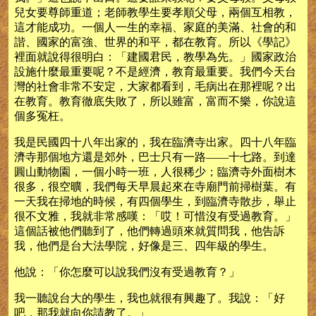
兒女要尊師重道；老師教學生要孝順父母，兩個互相教，
這才能成功。一個人一生的幸福、家庭的美滿、社會的和
諧、國家的富強、世界的和平，都在教育。所以《學記》
裡面就說得很明白：「建國君民，教學為先。」國家政治
設施什麼最重要呢？不是經濟，教育最重要。我們今天台
灣的社會非常不安定，大家都看到，毛病出在那裡呢？出
在教育。教育徹底失敗了，所以雖富，富而不樂，你說這
個多冤枉。
我是民國四十八年出家的，我在臨濟寺出家。四十八年臨
濟寺那個地方還是郊外，巴士只有一路——十七路。到達
圓山動物園，一個小時一班，人很稀少；臨濟寺外面樹木
很多，很空曠，我們每天早晨起來在寺廟門前掃樹葉。有
一天我在掃地的時候，有四個學生，到臨濟寺散步，舉止
很不文雅，我就非常感嘆：「哎！可惜沒有受過教育。」
這個話被他們聽到了，他們轉過頭來就質問我，他告訴
我，他們是台大法學院，好像是三、四年級的學生。
他說：「你怎麼可以說我們沒有受過教育？」
我一聽說台大的學生，我也就很有興趣了。我說：「好
吧，那我就向你請教了。」