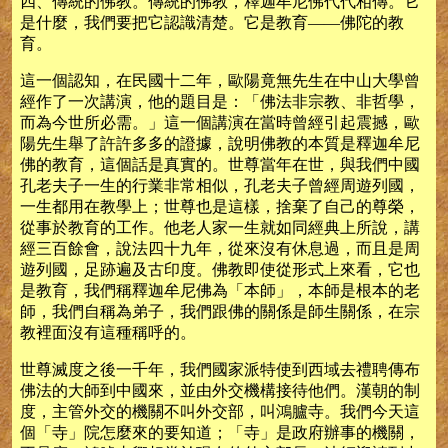
四、傳統的佛教。傳統的佛教，釋迦牟尼佛代代相傳。它
是什麼，我們要把它認識清楚。它是教育——佛陀的教
育。
這一個認知，在民國十二年，歐陽竟無先生在中山大學曾
經作了一次講演，他的題目是：「佛法非宗教、非哲學，
而為今世所必需。」這一個講演在當時曾經引起震撼，歐
陽先生舉了許許多多的證據，說明佛教的本質是釋迦牟尼
佛的教育，這個話是真實的。世尊當年在世，與我們中國
孔老夫子一生的行業非常相似，孔老夫子曾經周遊列國，
一生都用在教學上；世尊也是這樣，捨棄了自己的尊榮，
從事於教育的工作。他老人家一生就如同經典上所說，講
經三百餘會，說法四十九年，從來沒有休息過，而且是周
遊列國，足跡遍及古印度。佛教即使從形式上來看，它也
是教育，我們稱釋迦牟尼佛為「本師」，本師是根本的老
師，我們自稱為弟子，我們跟佛的關係是師生關係，在宗
教裡面沒有這種稱呼的。
世尊滅度之後一千年，我們國家派特使到西域去禮聘傳布
佛法的大師到中國來，並由外交機構接待他們。漢朝的制
度，主管外交的機關不叫外交部，叫鴻臚寺。我們今天這
個「寺」院怎麼來的要知道；「寺」是政府辦事的機關，