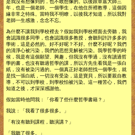
是我沒有想像到的，也不敢想像的。以後跟章嘉大師三
年，也是一個老師、一個學生，在他住所裡教導，這個因
緣非常之特殊。當時我不明瞭，以後我才知道，所以我對
老師一生感激，念念不忘。
為什麼不讓我到學校裡去？假如我到學校裡面去旁聽，我
會認識很多同學，也會認識很多教授，會聽到許許多多的
學術，這是必然的。好不好呢？不好。什麼不好呢？我們
的清淨心被污染，我們的思想見解被污染。我學哲學的時
候，我是有這個願望、興趣，但我沒有學過，沒有讀過哲
學的書，也沒有聽過哲學的課，所以方先生看我是一張白
紙，沒有被染污過的。一個真正好老師想找一個學生，就
是找一張白紙，一切沒有受染，這是寶貝，所以要親自教
導，不可以到學校，到學校怕被污染。這一種苦心，我們
知道之後，才深深感謝他。
假如當時他問我：「你看了些什麼哲學書籍？」
我說：「我看了很多很多。」
「有沒有聽到課程，聽演講？」
「我聽了很多。」