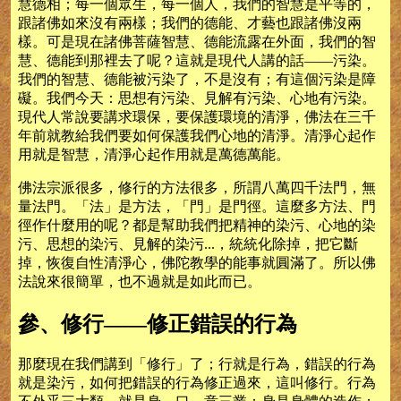
慧德相；每一個眾生，每一個人，我們的智慧是平等的，
跟諸佛如來沒有兩樣；我們的德能、才藝也跟諸佛沒兩
樣。可是現在諸佛菩薩智慧、德能流露在外面，我們的智
慧、德能到那裡去了呢？這就是現代人講的話——污染。
我們的智慧、德能被污染了，不是沒有；有這個污染是障
礙。我們今天：思想有污染、見解有污染、心地有污染。
現代人常說要講求環保，要保護環境的清淨，佛法在三千
年前就教給我們要如何保護我們心地的清淨。清淨心起作
用就是智慧，清淨心起作用就是萬德萬能。
佛法宗派很多，修行的方法很多，所謂八萬四千法門，無
量法門。「法」是方法，「門」是門徑。這麼多方法、門
徑作什麼用的呢？都是幫助我們把精神的染污、心地的染
污、思想的染污、見解的染污...，統統化除掉，把它斷
掉，恢復自性清淨心，佛陀教學的能事就圓滿了。所以佛
法說來很簡單，也不過就是如此而已。
參、修行——修正錯誤的行為
那麼現在我們講到「修行」了；行就是行為，錯誤的行為
就是染污，如何把錯誤的行為修正過來，這叫修行。行為