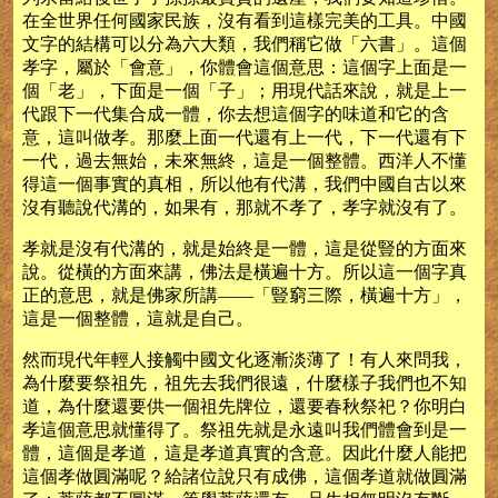
在全世界任何國家民族，沒有看到這樣完美的工具。中國
文字的結構可以分為六大類，我們稱它做「六書」。這個
孝字，屬於「會意」，你體會這個意思：這個字上面是一
個「老」，下面是一個「子」；用現代話來說，就是上一
代跟下一代集合成一體，你去想這個字的味道和它的含
意，這叫做孝。那麼上面一代還有上一代，下一代還有下
一代，過去無始，未來無終，這是一個整體。西洋人不懂
得這一個事實的真相，所以他有代溝，我們中國自古以來
沒有聽說代溝的，如果有，那就不孝了，孝字就沒有了。
孝就是沒有代溝的，就是始終是一體，這是從豎的方面來
說。從橫的方面來講，佛法是橫遍十方。所以這一個字真
正的意思，就是佛家所講——「豎窮三際，橫遍十方」，
這是一個整體，這就是自己。
然而現代年輕人接觸中國文化逐漸淡薄了！有人來問我，
為什麼要祭祖先，祖先去我們很遠，什麼樣子我們也不知
道，為什麼還要供一個祖先牌位，還要春秋祭祀？你明白
孝這個意思就懂得了。祭祖先就是永遠叫我們體會到是一
體，這個是孝道，這是孝道真實的含意。因此什麼人能把
這個孝做圓滿呢？給諸位說只有成佛，這個孝道就做圓滿