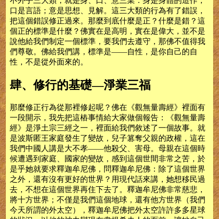
不外乎三大類，就是身、口、意三業：身是身體的造作；
口是言語；意是思想、見解。這三大類的行為有了錯誤，
把這個錯誤修正過來。那麼到底什麼是正？什麼是錯？這
個正的標準是什麼？佛實在是高明，實在是偉大，並不是
說他給我們制定一個標準，要我們去遵守，那佛不值得我
們尊敬。佛給我們講，標準是——自性，是你自己的自
性，不是從外面來的。
肆、修行的基礎—淨業三福
那麼修正行為從那裡修起呢？佛在《觀無量壽經》裡面有
一段開示，我先把這樁事情給大家做個報告：《觀無量壽
經》是淨土宗三經之一，裡面給我們敘述了一個故事。就
是波斯匿王家庭發生了變故，兒子篡奪父親的政權，這在
我們中國人講是大不孝——他殺父、害母。母親在這個時
候遭遇到家庭、國家的變故，感到這個世間非常之苦，於
是乎她就要求釋迦牟尼佛，問釋迦牟尼佛：除了這個世界
之外，還有沒有更好的世界？用現代話來講，她想移民過
去，不想在這個世界再住下去了。釋迦牟尼佛非常慈悲，
將十方世界；不僅是我們這個地球，還有他方世界（我們
今天所謂的外太空），釋迦牟尼佛把外太空許許多多星球