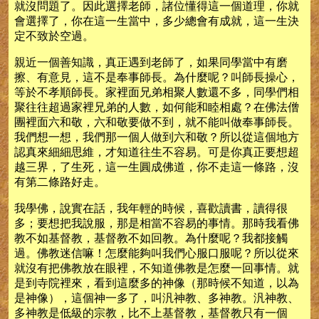
就沒問題了。因此選擇老師，諸位懂得這一個道理，你就
會選擇了，你在這一生當中，多少總會有成就，這一生決
定不致於空過。
親近一個善知識，真正遇到老師了，如果同學當中有磨
擦、有意見，這不是奉事師長。為什麼呢？叫師長操心，
等於不孝順師長。家裡面兄弟相聚人數還不多，同學們相
聚往往超過家裡兄弟的人數，如何能和睦相處？在佛法僧
團裡面六和敬，六和敬要做不到，就不能叫做奉事師長。
我們想一想，我們那一個人做到六和敬？所以從這個地方
認真來細細思維，才知道往生不容易。可是你真正要想超
越三界，了生死，這一生圓成佛道，你不走這一條路，沒
有第二條路好走。
我學佛，說實在話，我年輕的時候，喜歡讀書，讀得很
多；要想把我說服，那是相當不容易的事情。那時我看佛
教不如基督教，基督教不如回教。為什麼呢？我都接觸
過。佛教迷信嘛！怎麼能夠叫我們心服口服呢？所以從來
就沒有把佛教放在眼裡，不知道佛教是怎麼一回事情。就
是到寺院裡來，看到這麼多的神像（那時候不知道，以為
是神像），這個神一多了，叫汎神教、多神教。汎神教、
多神教是低級的宗教，比不上基督教，基督教只有一個