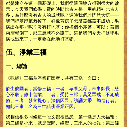
都是建立在這一個基礎上。我們從這個地方得到很大的啟
示，今天我們修學，費的時間比古人長，用的精神比古人
多，為什麼沒有古人的成就呢？這時我們才恍然大悟——
我們把基礎疏忽掉了。好像蓋房子怎麼蓋都蓋不成功，毛
病出在那裡呢？沒有打地基；你搭個小茅篷，可以；蓋個
兩層就倒了，那三層就不必說了。這是我們今天把修學毛
病找出來了，一定要在此地打基礎。
伍、淨業三福
一、總論
《觀經》三福為淨業正因者，共有三條，文曰：
欲生彼國者，當修三福：一者，孝養父母，奉事師長，慈
心不殺，修十善業。二者，受持三歸，具足眾戒，不犯威
儀。三者，發菩提心，深信因果，讀誦大乘，勸進行者。
如此三事，名為三世諸佛淨業正因。
我相信很多同修這一段文都很熟悉：第一條是人天福報；
第二條是小乘，就是聲聞、緣覺，二乘人的福報；第三條