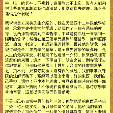
神，唯一的真神，不複雜，這佛教比不上它。沒有人能夠
把這些事實真相給我們講清楚，那麼這樣去信仰，那不是
迷信是什麼呢？
我學佛是方東美先生介紹的，我在民國四十二年跟他學哲
學，承蒙方先生非常的愛護，給我作了一個有系統的教
導。從西洋哲學講到中國哲學，中國是從易經一直講到王
陽明的哲學，然後在第三個單元講到印度哲學，從印度部
派、瑜伽、數論，一直講到佛經哲學。最後他告訴我，佛
經哲學是全世界哲學的精華，是全世界哲學的最高峰，是
人生的最高享受。我是聽了他這麼一介紹，原來佛教裡有
這麼好的東西，這才一下明白了。明白之後，到寺院裡去
借經書看，那個時候民國四十幾年，台灣的經書非常缺
乏，買不到，只有寺院裡面還有舊的藏經，我們漸漸跟寺
院的法師們熟了，藏經可以借出來看，好的東西，我們自
己手抄，還抄了不少本的經書，可見得那個時候得到一部
經書，如獲至寶啊！不像現在得來這麼容易，那時求學非
常地辛苦，這是提供同修們作個參考。
不是自己心目當中最仰慕的老師，你對他講的東西是半信
半疑，你不能接受。所以最仰慕的老師，他給我們講的，
我們百分之百的信任，一絲毫的懷疑都沒有，這是方老師