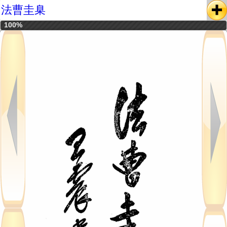
法曹圭臬
100%