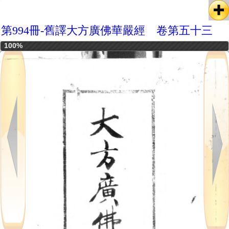
第994冊-舊譯大方廣佛華嚴經 卷第五十三
100%