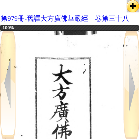
第979冊-舊譯大方廣佛華嚴經 卷第三十八
100%