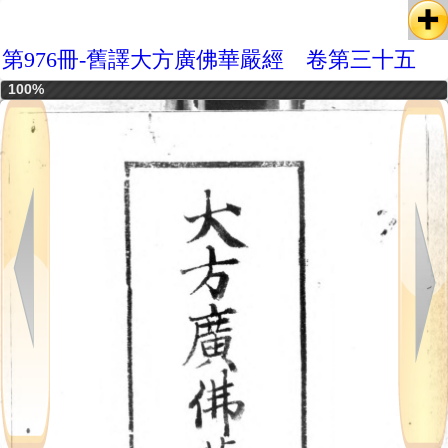
第976冊-舊譯大方廣佛華嚴經 卷第三十五
100%