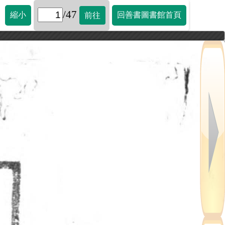
/47
縮小
回善書圖書館首頁
前往