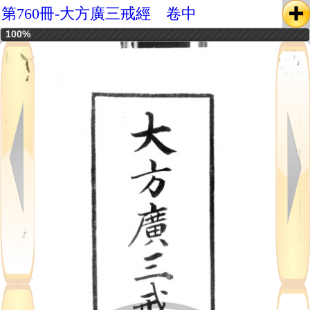
第760冊-大方廣三戒經 卷中
100%