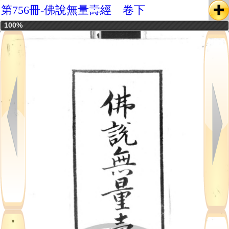
第756冊-佛說無量壽經 卷下
100%