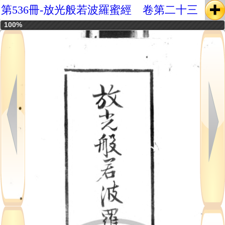
第536冊-放光般若波羅蜜經 卷第二十三
100%