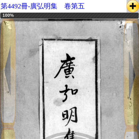
第4492冊-廣弘明集 卷第五
100%