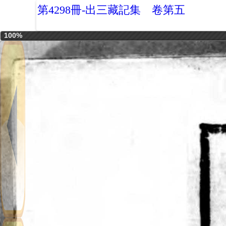
第4298冊-出三藏記集 卷第五
100%