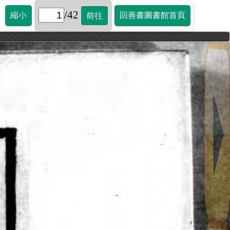
/42
縮小
回善書圖書館首頁
前往