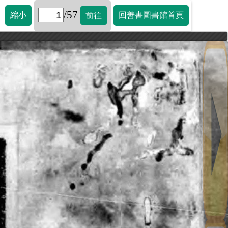
/57
縮小
回善書圖書館首頁
前往