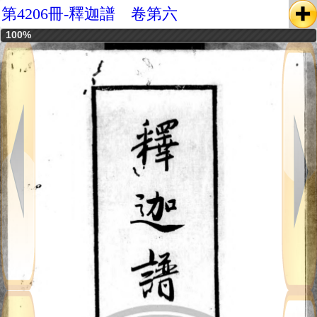
第4206冊-釋迦譜 卷第六
100%