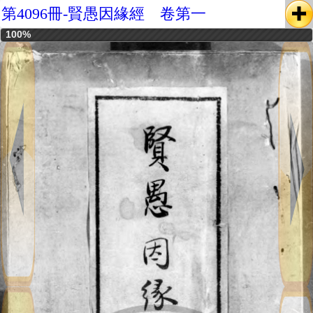
第4096冊-賢愚因緣經 卷第一
100%