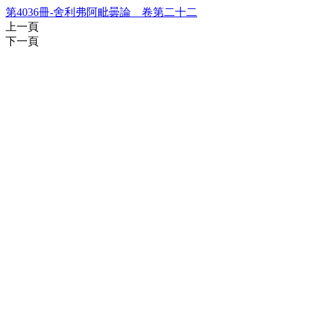
第4036冊-舍利弗阿毗曇論 卷第二十二
上一頁
下一頁