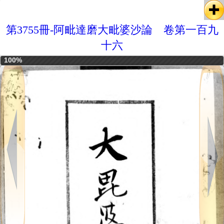
第3755冊-阿毗達磨大毗婆沙論 卷第一百九
十六
100%