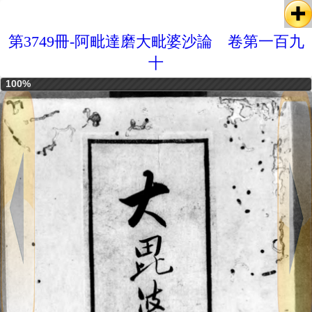
第3749冊-阿毗達磨大毗婆沙論 卷第一百九
十
100%