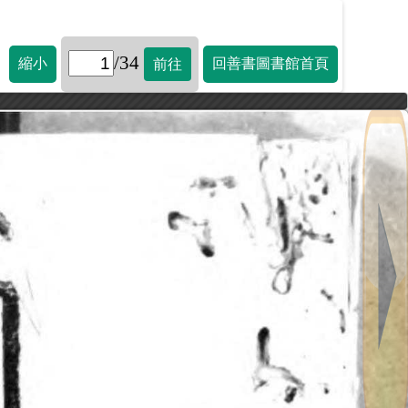
/34
縮小
回善書圖書館首頁
前往