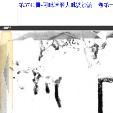
第3741冊-阿毗達磨大毗婆沙論 卷第
100%