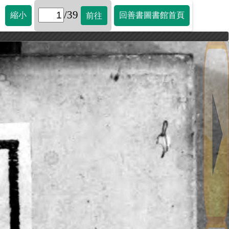
/39
縮小
回善書圖書館首頁
前往