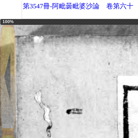
第3547冊-阿毗曇毗婆沙論 卷第六十
100%