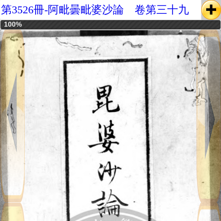
第3526冊-阿毗曇毗婆沙論 卷第三十九
100%