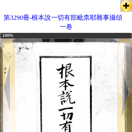
第3290冊-根本說一切有部毗柰耶雜事攝頌
一卷
100%