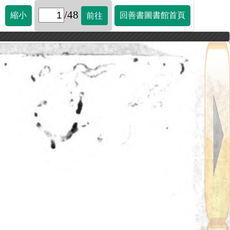
/48
縮小
回善書圖書館首頁
前往