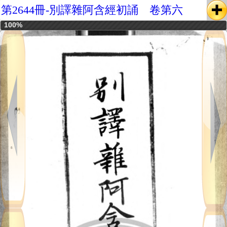
第2644冊-別譯雜阿含經初誦 卷第六
100%