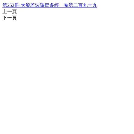
第252冊-大般若波羅蜜多經 卷第二百九十九
上一頁
下一頁