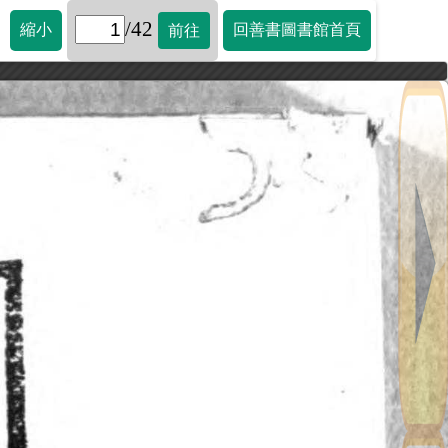
/42
縮小
回善書圖書館首頁
前往