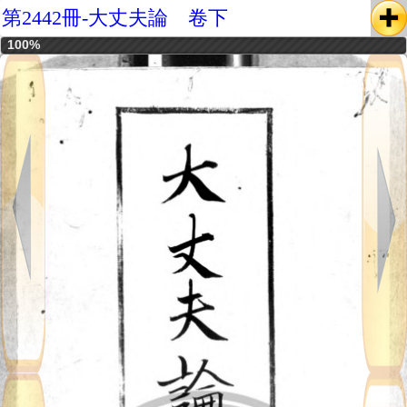
第2442冊-大丈夫論 卷下
100%