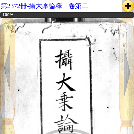
第2372冊-攝大乘論釋 卷第二
100%