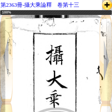
第2363冊-攝大乘論釋 卷第十三
100%