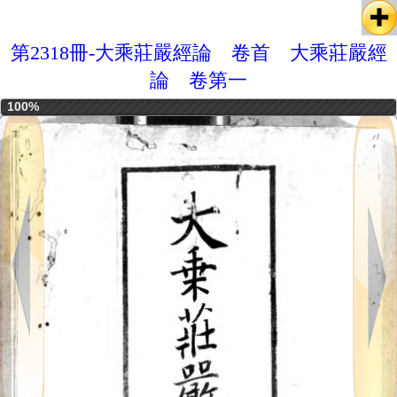
第2318冊-大乘莊嚴經論 卷首 大乘莊嚴經
論 卷第一
100%