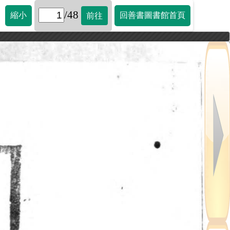
/48
縮小
回善書圖書館首頁
前往