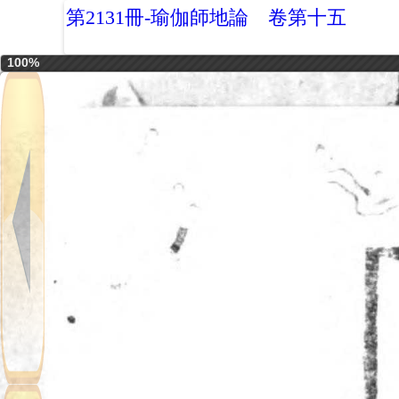
第2131冊-瑜伽師地論 卷第十五
100%