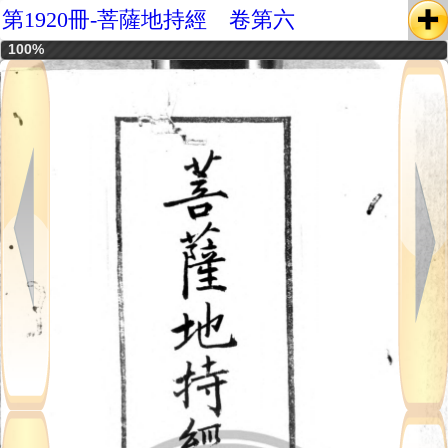
第1920冊-菩薩地持經 卷第六
100%