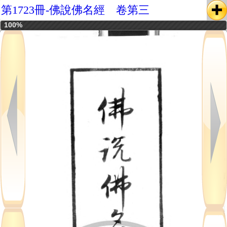
第1723冊-佛說佛名經 卷第三
100%