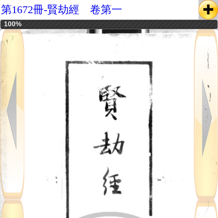
第1672冊-賢劫經 卷第一
100%