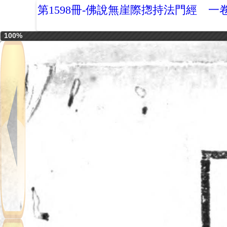
第1598冊-佛說無崖際揔持法門經 一
100%