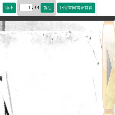
/38
縮小
回善書圖書館首頁
前往