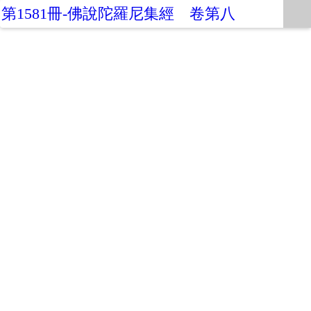
第1581冊-佛說陀羅尼集經 卷第八